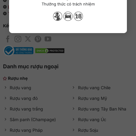
Thông cáo báo chí
Thưởng thức có trách nhiệm
Liên hệ với QKAWine
Tin tức và sự kiện
Kết nối với QKAWine
Danh mục rượu ngoại
Rượu nhẹ
Rượu vang
Rượu vang Chile
Rượu vang đỏ
Rượu vang Mỹ
Rượu vang trắng
Rượu vang Tây Ban Nha
Sâm panh (Champage)
Rượu vang Úc
Rượu vang Pháp
Rượu Soju