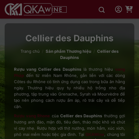
Bỏ
qua
nội
dung
Cellier des Dauphins
Trang chủ
/
Sản phẩm Thương hiệu
/
Cellier des
Dauphins
Rượu vang Cellier des Dauphins
là thương hiệu
vang
Pháp
đến từ miền Nam Rhône, gắn liền với các dòng
Côtes du Rhône có tính ứng dụng cao trong bữa ăn hằng
ngày. Thương hiệu quy tụ nhiều hộ trồng nho địa
phương, tập trung vào Grenache, Syrah và Mourvèdre để
tạo nên phong cách rượu ấm áp, rõ trái cây và dễ tiếp
cận.
Rượu vang Rhone
của
Cellier des Dauphins
thường gợi
hương anh đào, mận đỏ, tiêu đen, thảo mộc khô và chút
vị cay nhẹ. Rượu hợp với thịt nướng, món hầm, xúc xích,
phô mai mềm hoặc tiệc gia đình. Tại
QKAWine
, chúng tôi