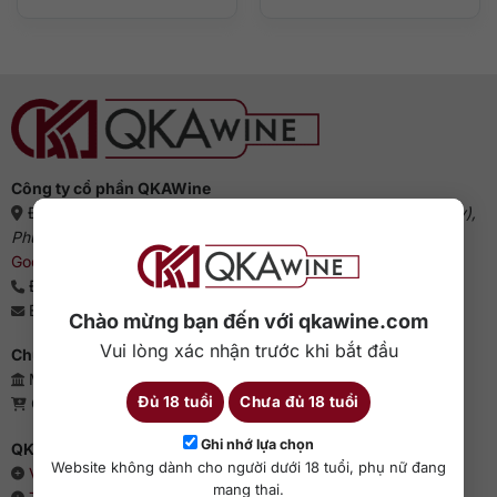
Công ty cổ phần QKAWine
Địa chỉ:
Tầng 1, số 12A, lô TT02, KĐT HDMon (Hải Đăng City),
Phường Mỹ Đình 2, Quận Nam Từ Liêm, Thành phố Hà Nội
(
Google Maps
)
Điện thoại:
0363 909 636
Email:
sales@qkawine.com
Chào mừng bạn đến với qkawine.com
Vui lòng xác nhận trước khi bắt đầu
Chứng nhận kinh doanh
Mã số doanh nghiệp: 0110385539 - QKAWine JSC
Đủ 18 tuổi
Chưa đủ 18 tuổi
Giấy phép bán lẻ rượu: 04/GP-UBND
Ghi nhớ lựa chọn
QKAWine - Chuyên rượu ngoại hàng đầu Việt Nam
Website không dành cho người dưới 18 tuổi, phụ nữ đang
Về chúng tôi
mang thai.