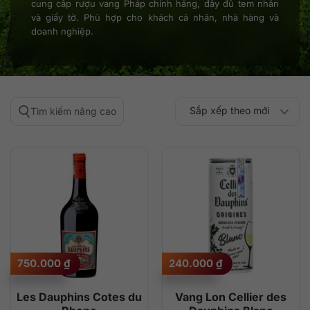
cung cấp rượu vang Pháp chính hãng, đầy đủ tem nhãn
và giấy tờ. Phù hợp cho khách cá nhân, nhà hàng và
doanh nghiệp.
Sắp xếp theo mới
Tìm kiếm nâng cao
Sắp xếp theo
Sắp xếp theo mức
nhất
Sắp xếp theo giá:
Sắp xếp theo giá:
độ phổ biến
thấp đến cao
cao đến thấp
750.000
₫
240.000
₫
Les Dauphins Cotes du
Vang Lon Cellier des