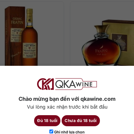
000
₫
7.300.000
₫
Frapin Cigar Blend
Frapin VIP XO
Chào mừng bạn đến với qkawine.com
Vui lòng xác nhận trước khi bắt đầu
700 ml
40%
700 ml
4
Đủ 18 tuổi
Chưa đủ 18 tuổi
hêm vào giỏ hàng
Thêm vào giỏ hàng
Ghi nhớ lựa chọn