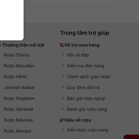
Trung tâm trợ giúp
Thương hiệu nổi bật
Hỗ trợ mua hàng
Rượu Chivas
Hỏi và đáp
Rượu Macallan
Kiểm tra đơn hàng
Rượu Hibiki
Chính sách giao nhận
Johnnie Walker
Quy định đổi trả
Rượu Singleton
Báo giá rượu ngoại
Rượu Glenlivet
Đánh giá rượu vang
Rượu Balvenie
Hiểu về rượu
Kiến thức rượu vang
Rượu Absolut