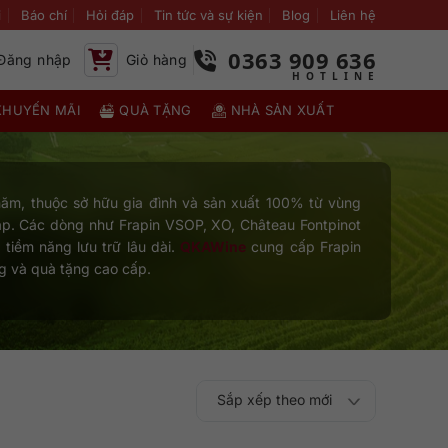
i
Báo chí
Hỏi đáp
Tin tức và sự kiện
Blog
Liên hệ
0363 909 636
Đăng nhập
Giỏ hàng
KHUYẾN MÃI
QUÀ TẶNG
NHÀ SẢN XUẤT
 năm, thuộc sở hữu gia đình và sản xuất 100% từ vùng
p. Các dòng như Frapin VSOP, XO, Château Fontpinot
 tiềm năng lưu trữ lâu dài.
QKAWine
cung cấp Frapin
ng và quà tặng cao cấp.
Sắp xếp theo mới
Sắp xếp theo
Sắp xếp theo mức
nhất
Sắp xếp theo giá:
Sắp xếp theo giá: