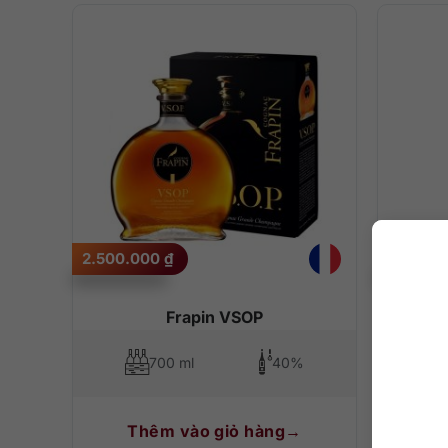
2.500.000
₫
4.200.
Frapin VSOP
700 ml
40%
Thêm vào giỏ hàng
T