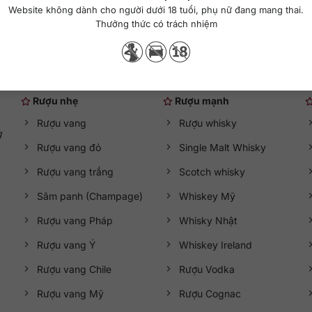
Website không dành cho người dưới 18 tuổi, phụ nữ đang mang thai.
Thưởng thức có trách nhiệm
Danh mục rượu ngoại
Rượu nhẹ
Rượu mạnh
Rượu vang
Rượu whisky
g
Rượu vang đỏ
Single Malt Whisky
Rượu vang trắng
Scotch whisky
Sâm panh (Champage)
Whiskey Mỹ
Rượu vang Pháp
Whisky Nhật
Rượu vang Ý
Whiskey Ireland
Rượu vang Chile
Rượu Vodka
Rượu vang Mỹ
Rượu Cognac