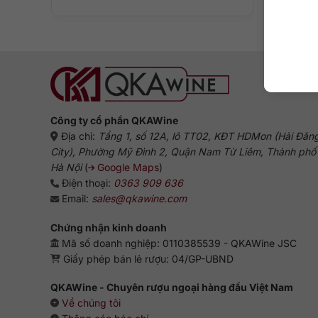
Công ty cổ phần QKAWine
Địa chỉ:
Tầng 1, số 12A, lô TT02, KĐT HDMon (Hải Đăn
City), Phường Mỹ Đình 2, Quận Nam Từ Liêm, Thành phố
Hà Nội
(
Google Maps
)
Điện thoại:
0363 909 636
Email:
sales@qkawine.com
Chứng nhận kinh doanh
Mã số doanh nghiệp: 0110385539 - QKAWine JSC
Giấy phép bán lẻ rượu: 04/GP-UBND
QKAWine - Chuyên rượu ngoại hàng đầu Việt Nam
Về chúng tôi