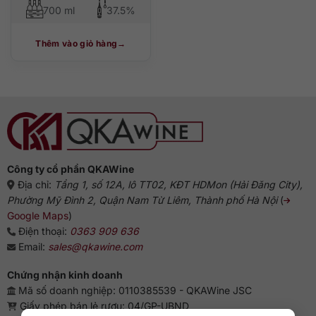
700 ml
37.5%
Thêm vào giỏ hàng
Công ty cổ phần QKAWine
Địa chỉ:
Tầng 1, số 12A, lô TT02, KĐT HDMon (Hải Đăng City),
Phường Mỹ Đình 2, Quận Nam Từ Liêm, Thành phố Hà Nội
(
Google Maps
)
Điện thoại:
0363 909 636
Email:
sales@qkawine.com
Chứng nhận kinh doanh
Mã số doanh nghiệp: 0110385539 - QKAWine JSC
Giấy phép bán lẻ rượu: 04/GP-UBND