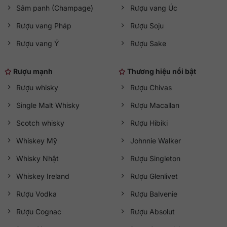
Sâm panh (Champage)
Rượu vang Úc
Rượu vang Pháp
Rượu Soju
Rượu vang Ý
Rượu Sake
Rượu mạnh
Thương hiệu nổi bật
Rượu whisky
Rượu Chivas
Single Malt Whisky
Rượu Macallan
Scotch whisky
Rượu Hibiki
Whiskey Mỹ
Johnnie Walker
Whisky Nhật
Rượu Singleton
Whiskey Ireland
Rượu Glenlivet
Rượu Vodka
Rượu Balvenie
Rượu Cognac
Rượu Absolut