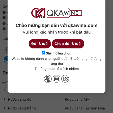
QKAWine - Chuyên rượu ngoại hàng đầu Việt Nam
Về chúng tôi
Thông cáo báo chí
Liên hệ với QKAWine
Chào mừng bạn đến với qkawine.com
Tin tức và sự kiện
Vui lòng xác nhận trước khi bắt đầu
Kết nối với QKAWine
Đủ 18 tuổi
Chưa đủ 18 tuổi
Ghi nhớ lựa chọn
Website không dành cho người dưới 18 tuổi, phụ nữ đang
mang thai.
Thưởng thức có trách nhiệm
Danh mục rượu ngoại
Rượu nhẹ
Rượu vang
Rượu vang Chile
Rượu vang đỏ
Rượu vang Mỹ
Rượu vang trắng
Rượu vang Tây Ban Nha