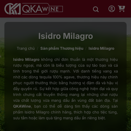
Bỏ
qua
nội
dung
Isidro Milagro
Trang chủ
/
Sản phẩm Thương hiệu
/
Isidro Milagro
Isidro Milagro
không chỉ đơn thuần là một thương hiệu
rượu ngoại, mà còn là biểu tượng của sự táo bạo và cá
tính trong thế giới rượu mạnh. Với danh tiếng vang xa
nhờ các dòng tequila 100% agave, thương hiệu này chinh
phục người thưởng thức bằng hương vị đậm đà và hậu vị
đầy quyến rũ. Sự kết hợp giữa công nghệ hiện đại và quy
trình chưng cất truyền thống mang lại những chai rượu
vừa chất lượng vừa mang dấu ấn vùng đất bản địa. Tại
QKAWine
, bạn có thể dễ dàng tìm thấy các dòng sản
phẩm Isidro Milagro chính hãng, thích hợp cho tiệc tùng,
sưu tầm hoặc làm quà tặng mang dấu ấn riêng biệt.