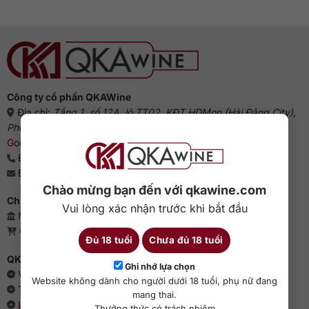
Công ty cổ phần QKAWine
Địa chỉ:
Tầng 1, số 12A, lô TT02, KĐT HDMon (Hải Đăng City),
Phường Mỹ Đình 2, Quận Nam Từ Liêm, Thành phố Hà Nội
(
Google Maps
)
Điện thoại:
0363 909 636
Email:
sales@qkawine.com
Chào mừng bạn đến với qkawine.com
Chứng nhận kinh doanh
Vui lòng xác nhận trước khi bắt đầu
Mã số doanh nghiệp: 0110385539 - QKAWine JSC
Giấy phép bán lẻ rượu: 04/GP-UBND
Đủ 18 tuổi
Chưa đủ 18 tuổi
QKAWine - Chuyên rượu ngoại hàng đầu Việt Nam
Ghi nhớ lựa chọn
Về chúng tôi
Website không dành cho người dưới 18 tuổi, phụ nữ đang
Thông cáo báo chí
mang thai.
Liên hệ với QKAWine
Thưởng thức có trách nhiệm