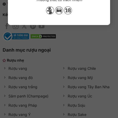
Tin tức và sự kiện
Kết nối với QKAWine
Danh mục rượu ngoại
Rượu nhẹ
Rượu vang
Rượu vang Chile
Rượu vang đỏ
Rượu vang Mỹ
Rượu vang trắng
Rượu vang Tây Ban Nha
Sâm panh (Champage)
Rượu vang Úc
Rượu vang Pháp
Rượu Soju
Rượu vang Ý
Rượu Sake