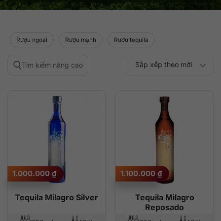
Rượu ngoại
Rượu mạnh
Rượu tequila
Sắp xếp theo mới
Tìm kiếm nâng cao
Sắp xếp theo
Sắp xếp theo mức
nhất
Sắp xếp theo giá:
Sắp xếp theo giá:
độ phổ biến
thấp đến cao
cao đến thấp
1.000.000
₫
1.100.000
₫
Tequila Milagro Silver
Tequila Milagro
Reposado