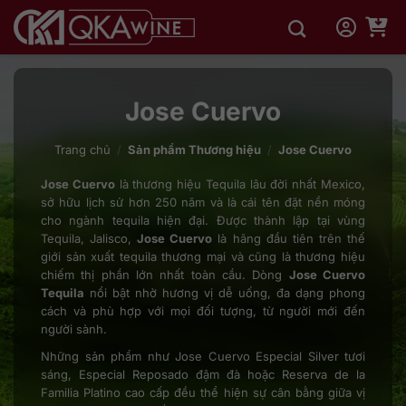
Bỏ
qua
nội
dung
Jose Cuervo
Trang chủ
/
Sản phẩm Thương hiệu
/
Jose Cuervo
Jose Cuervo
là thương hiệu Tequila lâu đời nhất Mexico,
sở hữu lịch sử hơn 250 năm và là cái tên đặt nền móng
cho ngành tequila hiện đại. Được thành lập tại vùng
Tequila, Jalisco,
Jose Cuervo
là hãng đầu tiên trên thế
giới sản xuất tequila thương mại và cũng là thương hiệu
chiếm thị phần lớn nhất toàn cầu. Dòng
Jose Cuervo
Tequila
nổi bật nhờ hương vị dễ uống, đa dạng phong
cách và phù hợp với mọi đối tượng, từ người mới đến
người sành.
Những sản phẩm như Jose Cuervo Especial Silver tươi
sáng, Especial Reposado đậm đà hoặc Reserva de la
Familia Platino cao cấp đều thể hiện sự cân bằng giữa vị