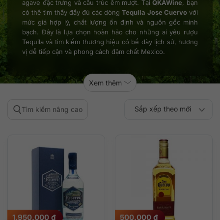
agave đặc trưng và cấu trúc êm mượt. Tại
QKAWine
, bạn
có thể tìm thấy đầy đủ các dòng
Tequila Jose Cuervo
với
mức giá hợp lý, chất lượng ổn định và nguồn gốc minh
bạch. Đây là lựa chọn hoàn hảo cho những ai yêu rượu
Tequila và tìm kiếm thương hiệu có bề dày lịch sử, hương
vị dễ tiếp cận và phong cách đậm chất Mexico.
Xem thêm
Sắp xếp theo mới
Tìm kiếm nâng cao
Sắp xếp theo
Sắp xếp theo mức
nhất
Sắp xếp theo giá:
Sắp xếp theo giá:
độ phổ biến
thấp đến cao
cao đến thấp
1.950.000
₫
500.000
₫