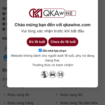
QKAWine - Chuyên rượu ngoại hàng đầu Việt Nam
Về chúng tôi
Thông cáo báo chí
Liên hệ với QKAWine
Chào mừng bạn đến với qkawine.com
Tin tức và sự kiện
Vui lòng xác nhận trước khi bắt đầu
Kết nối với QKAWine
Đủ 18 tuổi
Chưa đủ 18 tuổi
Ghi nhớ lựa chọn
Website không dành cho người dưới 18 tuổi, phụ nữ đang
mang thai.
Thưởng thức có trách nhiệm
Danh mục rượu ngoại
Rượu nhẹ
Rượu vang
Rượu vang Chile
Rượu vang đỏ
Rượu vang Mỹ
Rượu vang trắng
Rượu vang Tây Ban Nha