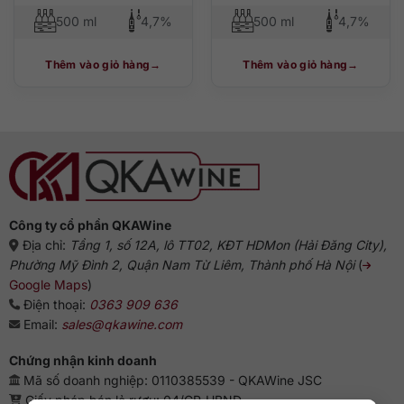
500 ml
4,7%
500 ml
4,7%
Thêm vào giỏ hàng
Thêm vào giỏ hàng
Công ty cổ phần QKAWine
Địa chỉ:
Tầng 1, số 12A, lô TT02, KĐT HDMon (Hải Đăng City),
Phường Mỹ Đình 2, Quận Nam Từ Liêm, Thành phố Hà Nội
(
Google Maps
)
Điện thoại:
0363 909 636
Email:
sales@qkawine.com
Chứng nhận kinh doanh
Mã số doanh nghiệp: 0110385539 - QKAWine JSC
Giấy phép bán lẻ rượu: 04/GP-UBND