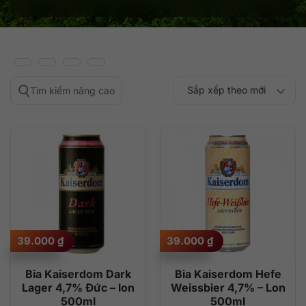
Sắp xếp theo mới
Tìm kiếm nâng cao
Sắp xếp theo
Sắp xếp theo mức
nhất
Sắp xếp theo giá:
Sắp xếp theo giá:
độ phổ biến
thấp đến cao
cao đến thấp
39.000
₫
39.000
₫
Bia Kaiserdom Dark
Bia Kaiserdom Hefe
Lager 4,7% Đức – lon
Weissbier 4,7% – Lon
500ml
500ml