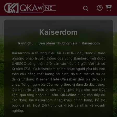
Bỏ
qua
nội
dung
Kaiserdom
Trang chủ
/
Sản phẩm Thương hiệu
/
Kaiserdom
Kaiserdom
là thương hiệu bia Đức lâu đời, được ủ theo
phương pháp truyền thống của vùng Bamberg, nơi được
UNESCO công nhận là Di sản văn hóa thế giới. Với lịch sử
từ năm 1718, bia Kaiserdom chinh phục người yêu bia trên
toàn cầu bằng chất lượng ổn định, độ tươi mát và sự đa
dạng từ dòng Pilsener, Hefe-Weissbier đến bia đen, bia
chay. Từng ngụm bia đều mang theo vị đậm đà đặc trưng,
lớp bọt mịn và hậu vị cân bằng, phù hợp cho mọi bữa
tiệc, quà tặng hoặc sưu tầm.
QKAWine
cung cấp đầy đủ
các dòng bia Kaiserdom nhập khẩu chính hãng, hỗ trợ
báo giá linh hoạt 24/7 cho cả khách cá nhân và doanh
nghiệp.