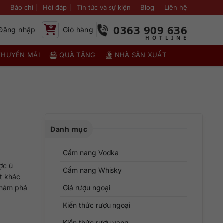
i
Báo chí
Hỏi đáp
Tin tức và sự kiện
Blog
Liên hệ
0363 909 636
Đăng nhập
Giỏ hàng
KHUYẾN MÃI
QUÀ TẶNG
NHÀ SẢN XUẤT
Danh mục
Cẩm nang Vodka
ợc ủ
Cẩm nang Whisky
ất khác
khám phá
Giá rượu ngoại
Kiến thức rượu ngoại
Kiến thức rượu vang