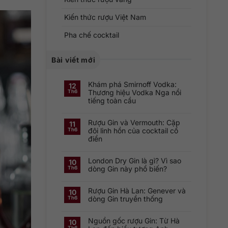
Kiến thức rượu Việt Nam
Pha chế cocktail
Bài viết mới
Khám phá Smirnoff Vodka:
12
Thương hiệu Vodka Nga nổi
Th6
tiếng toàn cầu
Không
có
Rượu Gin và Vermouth: Cặp
bình
11
luận
đôi linh hồn của cocktail cổ
Th6
ở
điển
Khám
phá
Không
Smirnoff
có
Vodka:
London Dry Gin là gì? Vì sao
bình
Thương
10
luận
hiệu
dòng Gin này phổ biến?
Th6
ở
Vodka
Rượu
Nga
Không
Gin
nổi
có
và
tiếng
Rượu Gin Hà Lan: Genever và
bình
10
Vermouth:
toàn
luận
dòng Gin truyền thống
Th6
Cặp
cầu
ở
đôi
London
Không
linh
Dry
có
hồn
Gin
Nguồn gốc rượu Gin: Từ Hà
bình
10
của
là
luận
cocktail
Th6