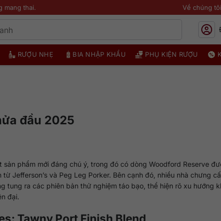
g mang thai.
Về chúng tô
RƯỢU NHẸ
BIA NHẬP KHẨU
PHỤ KIỆN RƯỢU
 nửa đầu 2025
t sản phẩm mới đáng chú ý, trong đó có dòng Woodford Reserve đư
n từ Jefferson’s và Peg Leg Porker. Bên cạnh đó, nhiều nhà chưng c
g tung ra các phiên bản thử nghiệm táo bạo, thể hiện rõ xu hướng 
n đại.
ies: Tawny Port Finish Blend