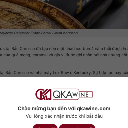
neyards Cabernet Franc Barrel Finish bourbon
ds tại Bắc Carolina đã tạo nên một chai bourbon 4 năm tuổi được ho
 của quả mọng, caramel và gia vị được ghi nhận bởi nhà chưng cất
tại Bắc Carolina và nhà máy Lux Row ở Kentucky. Sự hợp tác này cũn
Childress.
on (Batch B525)
Chào mừng bạn đến với qkawine.com
Vui lòng xác nhận trước khi bắt đầu