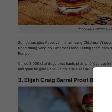
Rebel 100 Childress Vi
Sự hợp tác giữa Rebel và nhà làm vang Childress Vineyar
trong thùng vang đỏ Cabernet Franc. Hương thơm đậm đà
Rempe.
Chỉ có 3.000 chai được phát hành, phân phối độc quyền 
mối quan hệ giữa Rebel và đội đua NASCAR của Richard 
3. Elijah Craig Barrel Proof Bourb