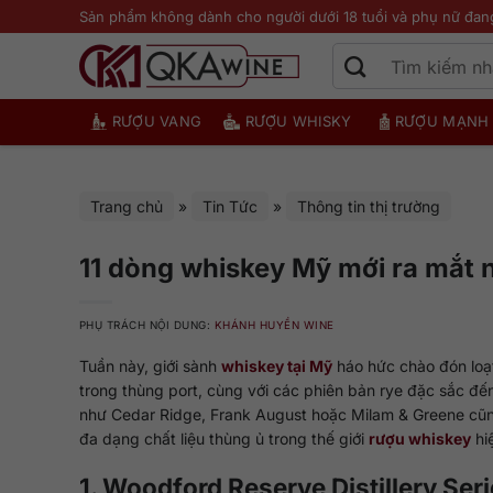
Bỏ
Sản phẩm không dành cho người dưới 18 tuổi và phụ nữ đan
qua
nội
dung
RƯỢU VANG
RƯỢU WHISKY
RƯỢU MẠNH
Trang chủ
»
Tin Tức
»
Thông tin thị trường
11 dòng whiskey Mỹ mới ra mắt
PHỤ TRÁCH NỘI DUNG:
KHÁNH HUYỀN WINE
Tuần này, giới sành
whiskey tại Mỹ
háo hức chào đón loạ
trong thùng port, cùng với các phiên bản rye đặc sắc đế
như Cedar Ridge, Frank August hoặc Milam & Greene cũn
đa dạng chất liệu thùng ủ trong thế giới
rượu whiskey
hiệ
1. Woodford Reserve Distillery Ser