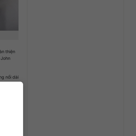
àn thiện
 John
g nối dài