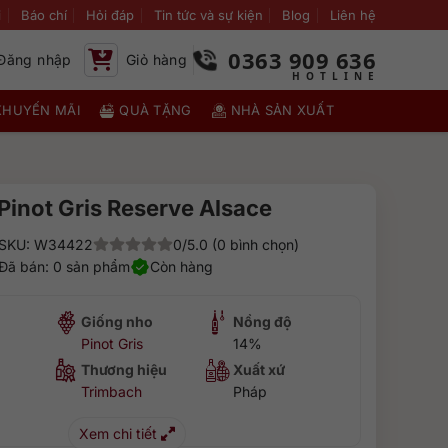
i
Báo chí
Hỏi đáp
Tin tức và sự kiện
Blog
Liên hệ
0363 909 636
Đăng nhập
Giỏ hàng
KHUYẾN MÃI
QUÀ TẶNG
NHÀ SẢN XUẤT
Pinot Gris Reserve Alsace
SKU: W34422
0/5.0 (0 bình chọn)
Đã bán: 0 sản phẩm
Còn hàng
Giống nho
Nồng độ
Pinot Gris
14%
Thương hiệu
Xuất xứ
Trimbach
Pháp
Xem chi tiết