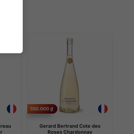
550.000
₫
ereau
Gerard Bertrand Cote des
r
Roses Chardonnay