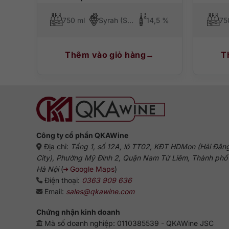
3,5%
750 ml
Syrah (Shiraz), Grenache, Mourvedre
14,5 %
75
Thêm vào giỏ hàng
T
Công ty cổ phần QKAWine
Địa chỉ:
Tầng 1, số 12A, lô TT02, KĐT HDMon (Hải Đăn
City), Phường Mỹ Đình 2, Quận Nam Từ Liêm, Thành phố
Hà Nội
(
Google Maps
)
Điện thoại:
0363 909 636
Email:
sales@qkawine.com
Chứng nhận kinh doanh
Mã số doanh nghiệp: 0110385539 - QKAWine JSC