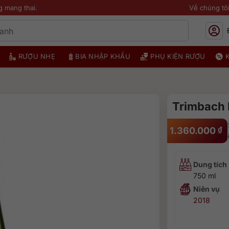
g mang thai.
Về chúng tô
RƯỢU NHẸ
BIA NHẬP KHẨU
PHỤ KIỆN RƯỢU
Trimbach 
1.360.000
₫
Dung tích
750 ml
Niên vụ
2018