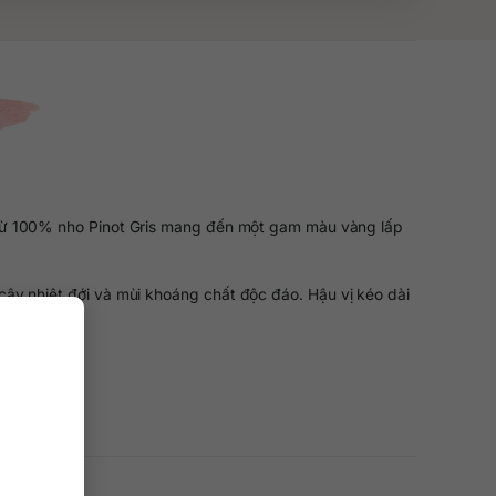
 từ 100% nho Pinot Gris mang đến một gam màu vàng lấp
cây nhiệt đới và mùi khoáng chất độc đáo. Hậu vị kéo dài
ật Bản.