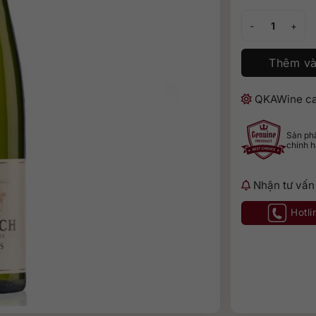
Trimbach Pinot G
Thêm và
QKAWine ca
Sản p
chính 
Nhận tư vấn
Hotli