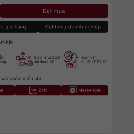
ris Reserve Alsace số lượng
Đặt mua
o giỏ hàng
Đặt hàng doanh nghiệp
m kết
hẩm
Giao hàng 2 giờ
Hoàn tiền
hãng
nội thành
lên đến 111%
 sản phẩm miễn phí
ne
Zalo
Messenger