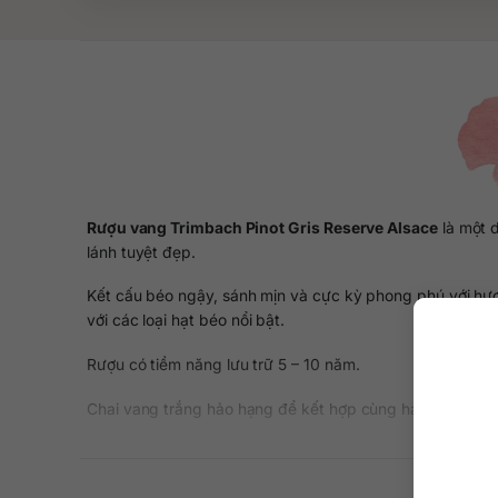
Rượu vang Trimbach Pinot Gris Reserve Alsace
là một 
lánh tuyệt đẹp.
Kết cấu béo ngậy, sánh mịn và cực kỳ phong phú với hươn
với các loại hạt béo nổi bật.
Rượu có tiềm năng lưu trữ 5 – 10 năm.
Chai vang trắng hảo hạng để kết hợp cùng hải sản, món c