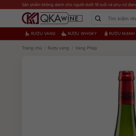
Bỏ
Sản phẩm không dành cho người dưới 18 tuổi và phụ nữ đan
qua
nội
dung
RƯỢU VANG
RƯỢU WHISKY
RƯỢU MẠNH
Trang chủ
/
Rượu vang
/
Vang Pháp