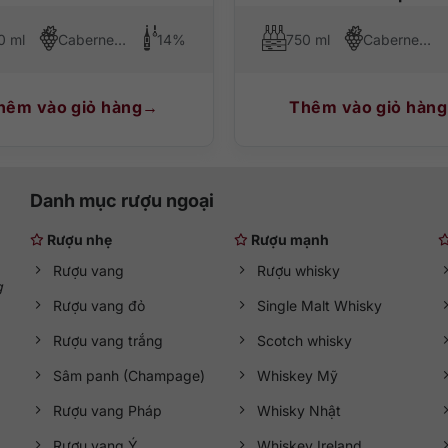
0 ml
Cabernet Sauvignon, Merlot, Cabernet Franc
14%
750 ml
Cabernet Sauvignon, Merlot, Cabernet Franc
hêm vào giỏ hàng
Thêm vào giỏ hàng
Danh mục rượu ngoại
Rượu nhẹ
Rượu mạnh
Rượu vang
Rượu whisky
g
Rượu vang đỏ
Single Malt Whisky
Rượu vang trắng
Scotch whisky
Sâm panh (Champage)
Whiskey Mỹ
Rượu vang Pháp
Whisky Nhật
Rượu vang Ý
Whiskey Ireland