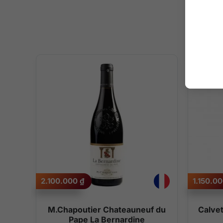
2.100.000
₫
1.150.0
ays
M.Chapoutier Chateauneuf du
Calvet
Pape La Bernardine