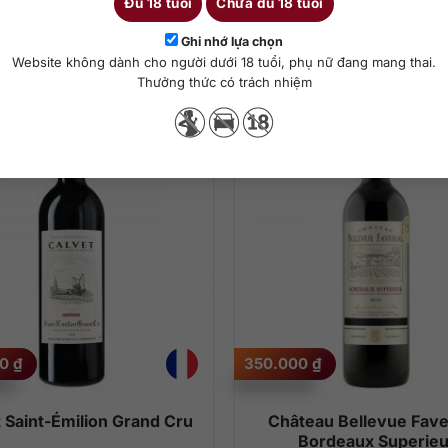
Đủ 18 tuổi
Chưa đủ 18 tuổi
Ghi nhớ lựa chọn
Sản phẩm tương tự
Website không dành cho người dưới 18 tuổi, phụ nữ đang mang thai.
Thưởng thức có trách nhiệm
00
₫
350.000
₫
 Saint-Émilion Grand Cru
Château Bellevue Fav
Bordeaux Superieu