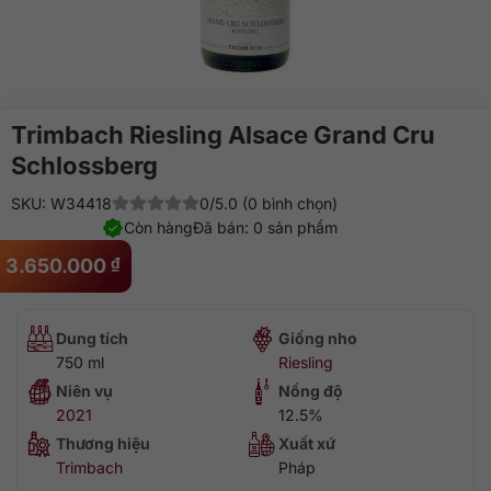
Trimbach Riesling Alsace Grand Cru
Schlossberg
SKU: W34418
0/5.0 (0 bình chọn)
Còn hàng
Đã bán: 0 sản phẩm
3.650.000
₫
Dung tích
Giống nho
750 ml
Riesling
Niên vụ
Nồng độ
2021
12.5%
Thương hiệu
Xuất xứ
Trimbach
Pháp