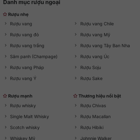
Danh mục rượu ngoại
Rượu nhẹ
Rượu vang
Rượu vang Chile
Rượu vang đỏ
Rượu vang Mỹ
Rượu vang trắng
Rượu vang Tây Ban Nha
Sâm panh (Champage)
Rượu vang Úc
Rượu vang Pháp
Rượu Soju
Rượu vang Ý
Rượu Sake
Rượu mạnh
Thương hiệu nổi bật
Rượu whisky
Rượu Chivas
Single Malt Whisky
Rượu Macallan
Scotch whisky
Rượu Hibiki
Whiskey Mỹ
Johnnie Walker