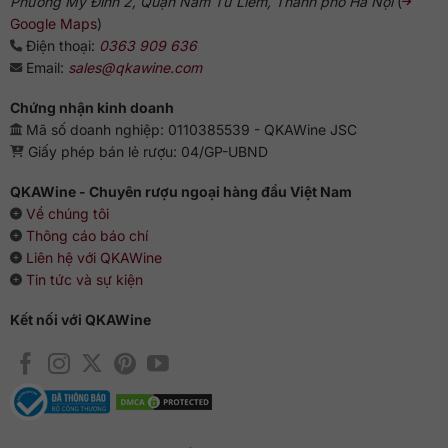
Phường Mỹ Đình 2, Quận Nam Từ Liêm, Thành phố Hà Nội
(
Google Maps
)
Điện thoại:
0363 909 636
Email:
sales@qkawine.com
Chứng nhận kinh doanh
Mã số doanh nghiệp: 0110385539 - QKAWine JSC
Giấy phép bán lẻ rượu: 04/GP-UBND
QKAWine - Chuyên rượu ngoại hàng đầu Việt Nam
Về chúng tôi
Thông cáo báo chí
Liên hệ với QKAWine
Tin tức và sự kiện
Kết nối với QKAWine