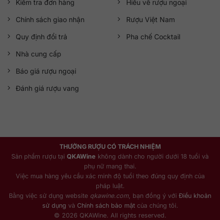
Kiểm tra đơn hàng
Hiểu về rượu ngoại
Chính sách giao nhận
Rượu Việt Nam
Quy định đổi trả
Pha chế Cocktail
Nhà cung cấp
Báo giá rượu ngoại
Đánh giá rượu vang
THƯỞNG RƯỢU CÓ TRÁCH NHIỆM
Sản phẩm rượu tại
QKAWine
không dành cho người dưới 18 tuổi và
phụ nữ mang thai.
Việc mua hàng yêu cầu xác minh độ tuổi theo đúng quy định của
pháp luật.
Bằng việc sử dụng website
qkawine.com
, bạn đồng ý với
Điều khoản
sử dụng
và
Chính sách bảo mật
của chúng tôi.
© 2026 QKAWine. All rights reserved.