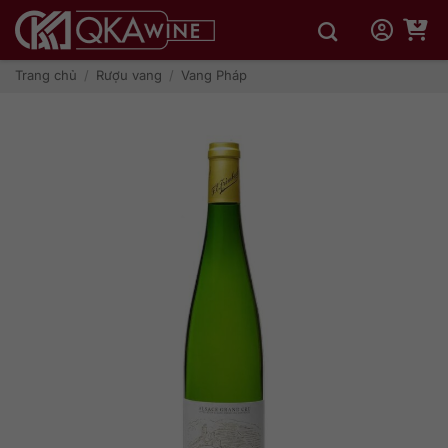
Bỏ
qua
nội
dung
Trang chủ
/
Rượu vang
/
Vang Pháp