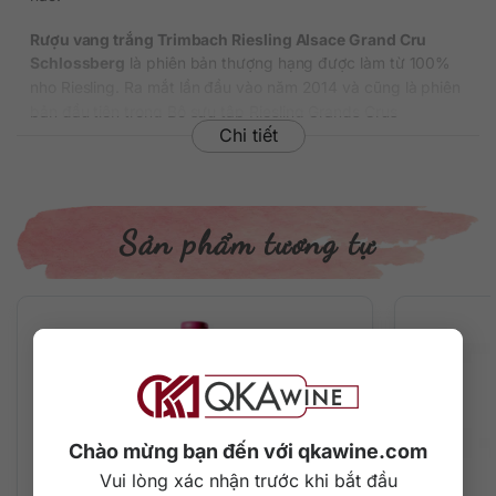
Rượu vang trắng Trimbach Riesling Alsace Grand Cru
Schlossberg
là phiên bản thượng hạng được làm từ 100%
nho Riesling. Ra mắt lần đầu vào năm 2014 và cũng là phiên
bản đầu tiên trong Bộ sưu tập Riesling Grands Crus
Chi tiết
Trimbach đình đám.
Thông tin chi tiết về rượu
Xuất xứ: Pháp
Sản phẩm tương tự
Vùng: Alsace
Thương hiệu: Trimbach
Phân loại: Vang trắng
Giống nho: Riesling
Nồng độ: 15%
Dung tích: 750 ml
Niên vụ: 2021
Mô tả hương vị rượu
Chào mừng bạn đến với qkawine.com
Rượu sở hữu màu vàng rơm nhạt óng ánh trong ly thủy tinh
Vui lòng xác nhận trước khi bắt đầu
trong suốt, mở ra kết cấu êm mượt như nhung cùng mùi