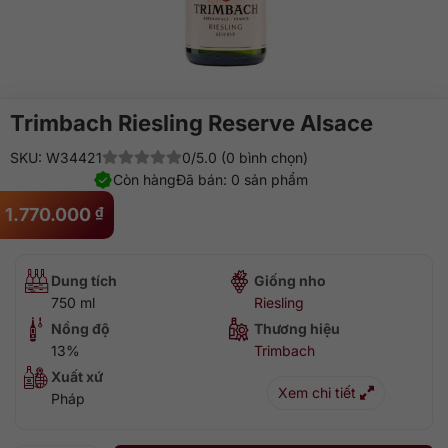
Trimbach Riesling Reserve Alsace
SKU: W34421
0/5.0 (0 bình chọn)
Còn hàng
Đã bán: 0 sản phẩm
1.770.000
₫
Dung tích
Giống nho
750 ml
Riesling
Nồng độ
Thương hiệu
13%
Trimbach
Xuất xứ
Xem chi tiết
Pháp