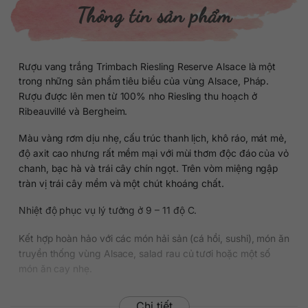
Thông tin sản phẩm
Rượu vang trắng Trimbach Riesling Reserve Alsace là một
trong những sản phẩm tiêu biểu của vùng Alsace, Pháp.
Rượu được lên men từ 100% nho Riesling thu hoạch ở
Ribeauvillé và Bergheim.
Màu vàng rơm dịu nhẹ, cấu trúc thanh lịch, khô ráo, mát mẻ,
độ axit cao nhưng rất mềm mại với mùi thơm độc đáo của vỏ
chanh, bạc hà và trái cây chín ngọt. Trên vòm miệng ngập
tràn vị trái cây mềm và một chút khoáng chất.
Nhiệt độ phục vụ lý tưởng ở 9 – 11 độ C.
Kết hợp hoàn hảo với các món hải sản (cá hồi, sushi), món ăn
truyền thống vùng Alsace, salad rau củ tươi hoặc một số
món ăn cay nhẹ.
Chi tiết