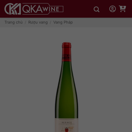
Bỏ
qua
nội
dung
Trang chủ
/
Rượu vang
/
Vang Pháp