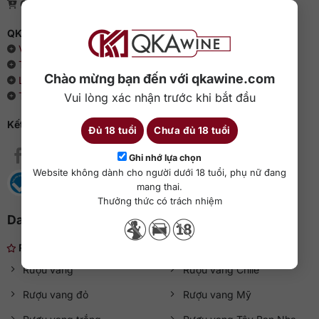
Giấy phép bán lẻ rượu: 04/GP-UBND
QKAWine - Chuyên rượu ngoại hàng đầu Việt Nam
Về chúng tôi
Thông cáo báo chí
Chào mừng bạn đến với qkawine.com
Liên hệ với QKAWine
Tin tức và sự kiện
Vui lòng xác nhận trước khi bắt đầu
Kết nối với QKAWine
Đủ 18 tuổi
Chưa đủ 18 tuổi
Ghi nhớ lựa chọn
Website không dành cho người dưới 18 tuổi, phụ nữ đang
mang thai.
Thưởng thức có trách nhiệm
Danh mục rượu ngoại
Rượu nhẹ
Rượu vang
Rượu vang Chile
Rượu vang đỏ
Rượu vang Mỹ