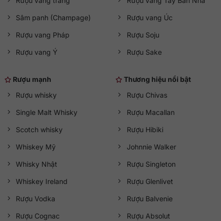
Rượu vang trắng
Rượu vang Tây Ban Nha
Sâm panh (Champage)
Rượu vang Úc
Rượu vang Pháp
Rượu Soju
Rượu vang Ý
Rượu Sake
Rượu mạnh
Thương hiệu nổi bật
Rượu whisky
Rượu Chivas
Single Malt Whisky
Rượu Macallan
Scotch whisky
Rượu Hibiki
Whiskey Mỹ
Johnnie Walker
Whisky Nhật
Rượu Singleton
Whiskey Ireland
Rượu Glenlivet
Rượu Vodka
Rượu Balvenie
Rượu Cognac
Rượu Absolut