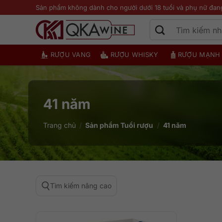
Bỏ
Sản phẩm không dành cho người dưới 18 tuổi và phụ nữ đan
qua
nội
dung
RƯỢU VANG
RƯỢU WHISKY
RƯỢU MẠNH
41 năm
Trang chủ
/
Sản phẩm Tuổi rượu
/
41 năm
Tìm kiếm nâng cao