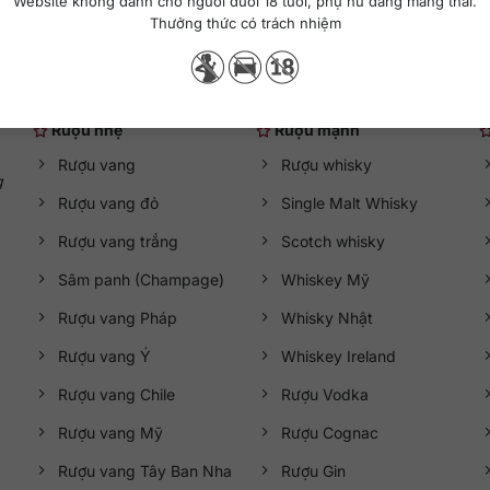
Website không dành cho người dưới 18 tuổi, phụ nữ đang mang thai.
Thưởng thức có trách nhiệm
Danh mục rượu ngoại
Rượu nhẹ
Rượu mạnh
Rượu vang
Rượu whisky
g
Rượu vang đỏ
Single Malt Whisky
Rượu vang trắng
Scotch whisky
Sâm panh (Champage)
Whiskey Mỹ
Rượu vang Pháp
Whisky Nhật
Rượu vang Ý
Whiskey Ireland
Rượu vang Chile
Rượu Vodka
Rượu vang Mỹ
Rượu Cognac
Rượu vang Tây Ban Nha
Rượu Gin