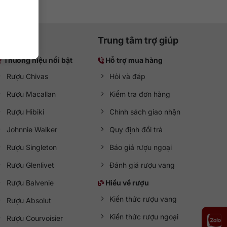
Trung tâm trợ giúp
Thương hiệu nổi bật
Hỗ trợ mua hàng
Rượu Chivas
Hỏi và đáp
Rượu Macallan
Kiểm tra đơn hàng
Rượu Hibiki
Chính sách giao nhận
Johnnie Walker
Quy định đổi trả
Rượu Singleton
Báo giá rượu ngoại
Rượu Glenlivet
Đánh giá rượu vang
Rượu Balvenie
Hiểu về rượu
Kiến thức rượu vang
Rượu Absolut
Kiến thức rượu ngoại
Rượu Courvoisier