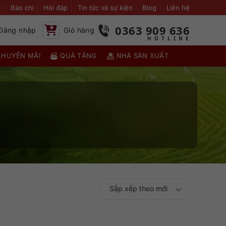
i
Báo chí
Hỏi đáp
Tin tức và sự kiện
Blog
Liên hệ
0363 909 636
Đăng nhập
Giỏ hàng
KHUYẾN MÃI
QUÀ TẶNG
NHÀ SẢN XUẤT
Sắp xếp theo mới
Sắp xếp theo
Sắp xếp theo mức
nhất
Sắp xếp theo giá:
Sắp xếp theo giá: