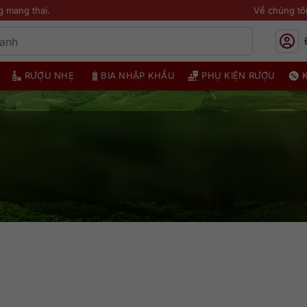
g mang thai.
Về chúng tô
RƯỢU NHẸ
BIA NHẬP KHẨU
PHỤ KIỆN RƯỢU