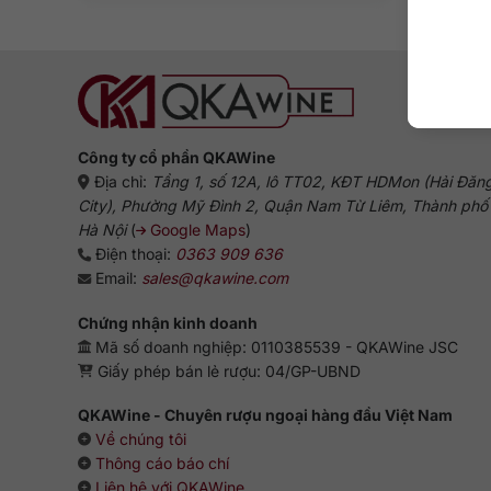
Công ty cổ phần QKAWine
Địa chỉ:
Tầng 1, số 12A, lô TT02, KĐT HDMon (Hải Đăn
City), Phường Mỹ Đình 2, Quận Nam Từ Liêm, Thành phố
Hà Nội
(
Google Maps
)
Điện thoại:
0363 909 636
Email:
sales@qkawine.com
Chứng nhận kinh doanh
Mã số doanh nghiệp: 0110385539 - QKAWine JSC
Giấy phép bán lẻ rượu: 04/GP-UBND
QKAWine - Chuyên rượu ngoại hàng đầu Việt Nam
Về chúng tôi
Thông cáo báo chí
Liên hệ với QKAWine