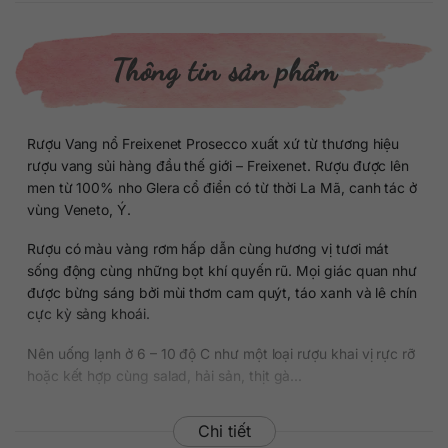
Thông tin sản phẩm
Rượu Vang nổ Freixenet Prosecco xuất xứ từ thương hiệu
rượu vang sủi hàng đầu thế giới – Freixenet. Rượu được lên
men từ 100% nho Glera cổ điển có từ thời La Mã, canh tác ở
vùng Veneto, Ý.
Rượu có màu vàng rơm hấp dẫn cùng hương vị tươi mát
sống động cùng những bọt khí quyến rũ. Mọi giác quan như
được bừng sáng bởi mùi thơm cam quýt, táo xanh và lê chín
cực kỳ sảng khoái.
Nên uống lạnh ở 6 – 10 độ C như một loại rượu khai vị rực rỡ
hoặc kết hợp cùng salad, hải sản, thịt gà…
Chi tiết