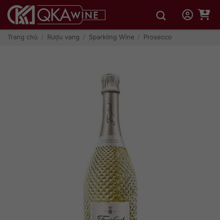
Bỏ
qua
nội
dung
Trang chủ
/
Rượu vang
/
Sparkling Wine
/
Prosecco