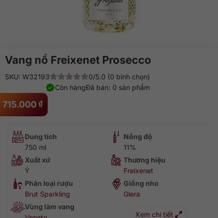
Vang nổ Freixenet Prosecco
SKU: W32193
0/5.0 (0 bình chọn)
Còn hàng
Đã bán: 0 sản phẩm
715.000
₫
Dung tích
Nồng độ
750 ml
11%
Xuất xứ
Thương hiệu
Ý
Freixenet
Phân loại rượu
Giống nho
Brut Sparkling
Glera
Vùng làm vang
Xem chi tiết
Veneto