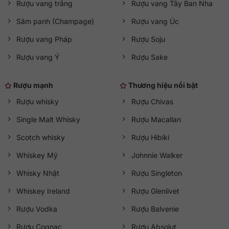
Rượu vang trắng
Rượu vang Tây Ban Nha
Sâm panh (Champage)
Rượu vang Úc
Rượu vang Pháp
Rượu Soju
Rượu vang Ý
Rượu Sake
Rượu mạnh
Thương hiệu nổi bật
Rượu whisky
Rượu Chivas
Single Malt Whisky
Rượu Macallan
Scotch whisky
Rượu Hibiki
Whiskey Mỹ
Johnnie Walker
Whisky Nhật
Rượu Singleton
Whiskey Ireland
Rượu Glenlivet
Rượu Vodka
Rượu Balvenie
Rượu Cognac
Rượu Absolut