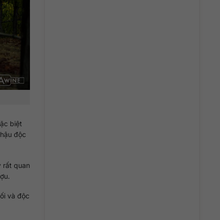
ặc biệt
 hậu độc
 rất quan
ợu.
ối và độc