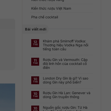
Kiến thức rượu Việt Nam
Pha chế cocktail
Bài viết mới
Khám phá Smirnoff Vodka:
12
Thương hiệu Vodka Nga nổi
Th6
tiếng toàn cầu
Không
có
Rượu Gin và Vermouth: Cặp
bình
11
luận
đôi linh hồn của cocktail cổ
Th6
ở
điển
Khám
phá
Không
Smirnoff
có
Vodka:
London Dry Gin là gì? Vì sao
bình
Thương
10
luận
hiệu
dòng Gin này phổ biến?
Th6
ở
Vodka
Rượu
Nga
Không
Gin
nổi
có
và
tiếng
Rượu Gin Hà Lan: Genever và
bình
10
Vermouth:
toàn
luận
dòng Gin truyền thống
Th6
Cặp
cầu
ở
đôi
London
Không
linh
Dry
có
hồn
Gin
Nguồn gốc rượu Gin: Từ Hà
bình
10
của
là
luận
cocktail
Th6