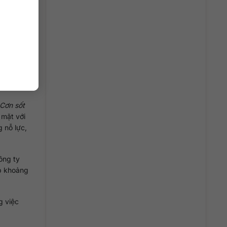
 nổi bật
’s Leap
c tế quan
Cơn sốt
 mặt với
 nỗ lực,
ông ty
óp khoảng
g việc