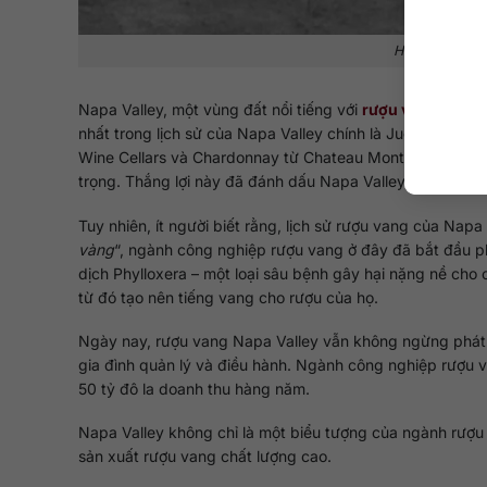
Hành trình đư
Napa Valley, một vùng đất nổi tiếng với
rượu vang
, đã tr
nhất trong lịch sử của Napa Valley chính là Judgment of
Wine Cellars và Chardonnay từ Chateau Montelena đã chi
trọng. Thắng lợi này đã đánh dấu Napa Valley trở thành 
Tuy nhiên, ít người biết rằng, lịch sử rượu vang của Napa
vàng
“, ngành công nghiệp rượu vang ở đây đã bắt đầu ph
dịch Phylloxera – một loại sâu bệnh gây hại nặng nề cho
từ đó tạo nên tiếng vang cho rượu của họ.
Ngày nay, rượu vang Napa Valley vẫn không ngừng phát t
gia đình quản lý và điều hành. Ngành công nghiệp rượu 
50 tỷ đô la doanh thu hàng năm.
Napa Valley không chỉ là một biểu tượng của ngành rượ
sản xuất rượu vang chất lượng cao.