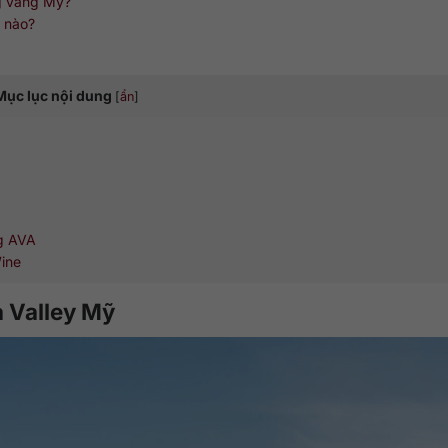
ng vang Mỹ?
 nào?
Mục lục nội dung
[
ẩn
]
ng AVA
ine
a Valley Mỹ