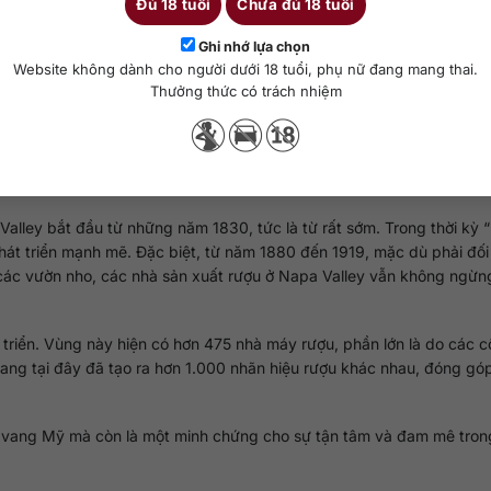
Đủ 18 tuổi
Chưa đủ 18 tuổi
Ghi nhớ lựa chọn
a vang Mỹ vươn tầm quốc tế từ Napa.
Website không dành cho người dưới 18 tuổi, phụ nữ đang mang thai.
Thưởng thức có trách nhiệm
ải qua nhiều giai đoạn phát triển đáng kể. Đối với nhiều người, sự kiện
 Paris năm 1976. Trong sự kiện này, rượu Cabernet Sauvignon từ Stag
ến thắng trước các loại rượu của Pháp trong một cuộc thi rượu quố
một trong những khu vực sản xuất rượu vang hàng đầu thế giới.
 Valley bắt đầu từ những năm 1830, tức là từ rất sớm. Trong thời kỳ “
át triển mạnh mẽ. Đặc biệt, từ năm 1880 đến 1919, mặc dù phải đối
 các vườn nho, các nhà sản xuất rượu ở Napa Valley vẫn không ngừng
riển. Vùng này hiện có hơn 475 nhà máy rượu, phần lớn là do các c
vang tại đây đã tạo ra hơn 1.000 nhãn hiệu rượu khác nhau, đóng g
u vang Mỹ mà còn là một minh chứng cho sự tận tâm và đam mê tron