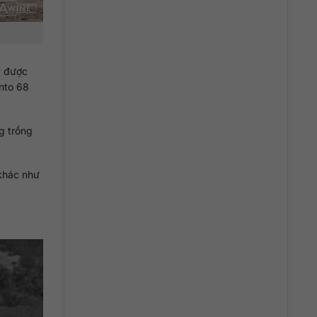
y được
nto 68
g trồng
 khác như