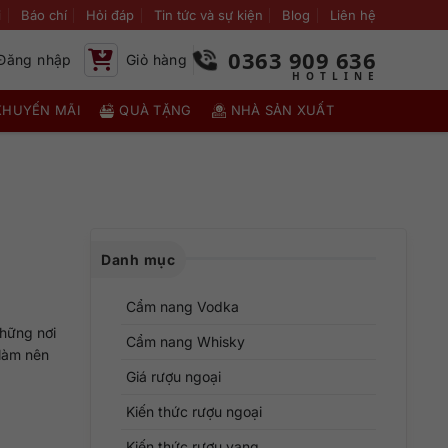
i
Báo chí
Hỏi đáp
Tin tức và sự kiện
Blog
Liên hệ
0363 909 636
Đăng nhập
Giỏ hàng
KHUYẾN MÃI
QUÀ TẶNG
NHÀ SẢN XUẤT
Danh mục
Cẩm nang Vodka
những nơi
Cẩm nang Whisky
 làm nên
Giá rượu ngoại
Kiến thức rượu ngoại
Kiến thức rượu vang