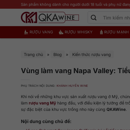
Bỏ
Sản phẩm không dành cho người dưới 18 tuổi và phụ nữ đan
qua
nội
dung
RƯỢU VANG
RƯỢU WHISKY
RƯỢU MẠNH
Trang chủ
»
Blog
»
Kiến thức rượu vang
Vùng làm vang Napa Valley: Tiể
PHỤ TRÁCH NỘI DUNG:
KHÁNH HUYỀN WINE
Khi nói về những khu vực sản xuất rượu vang ở Mỹ, chú
làm
rượu vang Mỹ
hàng đầu, với điều kiện lý tưởng để t
sự đặc biệt của khu vực trồng nho này cùng
QKAWine
.
Nội dung cùng chủ đề: