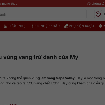
g mang thai.
Về chúng tô
RƯỢU NHẸ
BIA NHẬP KHẨU
PHỤ KIỆN RƯỢU
u vùng vang trứ danh của Mỹ
ng ta không thể quên
vùng làm vang Napa Valley
. Đây là một trong 
rồng nho và tạo ra rượu vang chất lượng. Hãy cùng khám phá điều gì