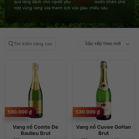
quà tặng dành cho người yêu
vang Pháp
muốn khám phá
một vùng vang vừa thanh lịch vừa giàu chiều sâu.
Sắp xếp theo mới
Tìm kiếm nâng cao
Sắp xếp theo
Sắp xếp theo mức
nhất
Sắp xếp theo giá:
Sắp xếp theo giá:
độ phổ biến
thấp đến cao
cao đến thấp
590.000
₫
530.000
₫
Vang nổ Comte De
Vang nổ Cuvee GoHan
Baulieu Brut
Brut