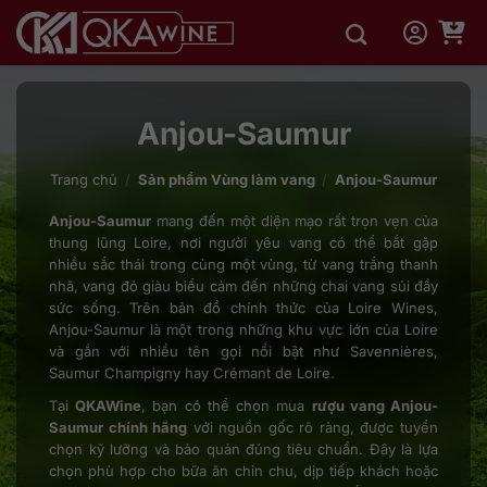
Bỏ
qua
nội
dung
Anjou-Saumur
Trang chủ
/
Sản phẩm Vùng làm vang
/
Anjou-Saumur
Anjou-Saumur
mang đến một diện mạo rất trọn vẹn của
thung lũng Loire, nơi người yêu vang có thể bắt gặp
nhiều sắc thái trong cùng một vùng, từ vang trắng thanh
nhã, vang đỏ giàu biểu cảm đến những chai vang sủi đầy
sức sống. Trên bản đồ chính thức của Loire Wines,
Anjou-Saumur là một trong những khu vực lớn của Loire
và gắn với nhiều tên gọi nổi bật như Savennières,
Saumur Champigny hay Crémant de Loire.
Tại
QKAWine
, bạn có thể chọn mua
rượu vang Anjou-
Saumur chính hãng
với nguồn gốc rõ ràng, được tuyển
chọn kỹ lưỡng và bảo quản đúng tiêu chuẩn. Đây là lựa
chọn phù hợp cho bữa ăn chỉn chu, dịp tiếp khách hoặc