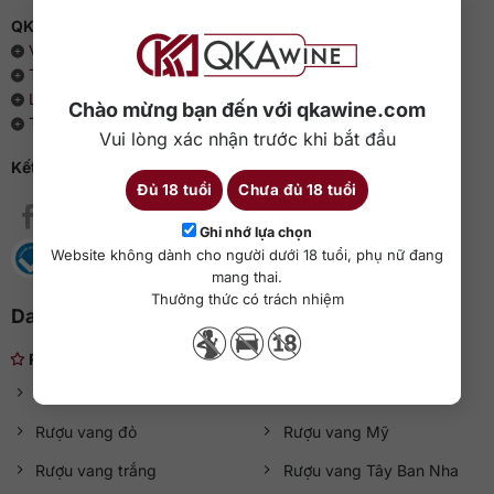
QKAWine - Chuyên rượu ngoại hàng đầu Việt Nam
Về chúng tôi
Thông cáo báo chí
Liên hệ với QKAWine
Chào mừng bạn đến với qkawine.com
Tin tức và sự kiện
Vui lòng xác nhận trước khi bắt đầu
Kết nối với QKAWine
Đủ 18 tuổi
Chưa đủ 18 tuổi
Ghi nhớ lựa chọn
Website không dành cho người dưới 18 tuổi, phụ nữ đang
mang thai.
Thưởng thức có trách nhiệm
Danh mục rượu ngoại
Rượu nhẹ
Rượu vang
Rượu vang Chile
Rượu vang đỏ
Rượu vang Mỹ
Rượu vang trắng
Rượu vang Tây Ban Nha