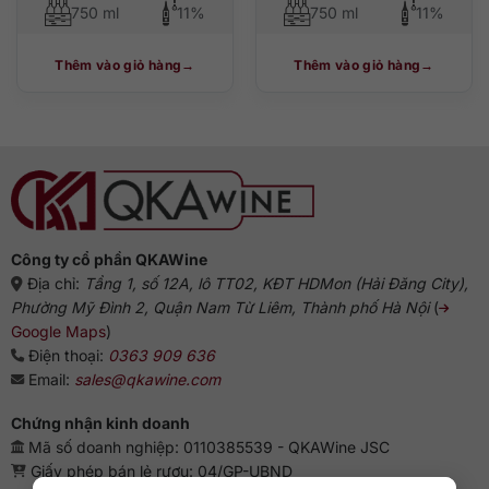
750 ml
11%
750 ml
11%
Thêm vào giỏ hàng
Thêm vào giỏ hàng
Công ty cổ phần QKAWine
Địa chỉ:
Tầng 1, số 12A, lô TT02, KĐT HDMon (Hải Đăng City),
Phường Mỹ Đình 2, Quận Nam Từ Liêm, Thành phố Hà Nội
(
Google Maps
)
Điện thoại:
0363 909 636
Email:
sales@qkawine.com
Chứng nhận kinh doanh
Mã số doanh nghiệp: 0110385539 - QKAWine JSC
Giấy phép bán lẻ rượu: 04/GP-UBND