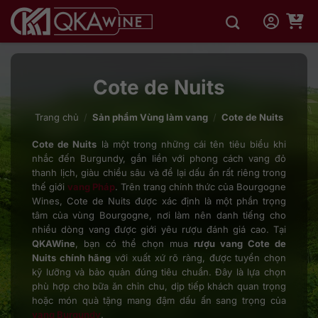
Bỏ
qua
nội
dung
Cote de Nuits
Trang chủ
/
Sản phẩm Vùng làm vang
/
Cote de Nuits
Cote de Nuits
là một trong những cái tên tiêu biểu khi
nhắc đến Burgundy, gắn liền với phong cách vang đỏ
thanh lịch, giàu chiều sâu và để lại dấu ấn rất riêng trong
thế giới
vang Pháp
. Trên trang chính thức của Bourgogne
Wines, Cote de Nuits được xác định là một phần trọng
tâm của vùng Bourgogne, nơi làm nên danh tiếng cho
nhiều dòng vang được giới yêu rượu đánh giá cao. Tại
QKAWine
, bạn có thể chọn mua
rượu vang Cote de
Nuits chính hãng
với xuất xứ rõ ràng, được tuyển chọn
kỹ lưỡng và bảo quản đúng tiêu chuẩn. Đây là lựa chọn
phù hợp cho bữa ăn chỉn chu, dịp tiếp khách quan trọng
hoặc món quà tặng mang đậm dấu ấn sang trọng của
vang Burgundy
.