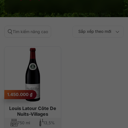
Sắp xếp theo mới
Tìm kiếm nâng cao
Sắp xếp theo
Sắp xếp theo mức
nhất
Sắp xếp theo giá:
Sắp xếp theo giá:
độ phổ biến
thấp đến cao
cao đến thấp
1.450.000
₫
Louis Latour Côte De
Nuits-Villages
750 ml
13,5%