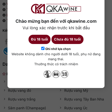
Về chúng tôi
Thông cáo báo chí
Liên hệ với QKAWine
Tin tức và sự kiện
Chào mừng bạn đến với qkawine.com
Vui lòng xác nhận trước khi bắt đầu
Kết nối với QKAWine
Đủ 18 tuổi
Chưa đủ 18 tuổi
Ghi nhớ lựa chọn
Website không dành cho người dưới 18 tuổi, phụ nữ đang
mang thai.
Danh mục rượu ngoại
Thưởng thức có trách nhiệm
Rượu nhẹ
Rượu vang
Rượu vang Chile
Rượu vang đỏ
Rượu vang Mỹ
Rượu vang trắng
Rượu vang Tây Ban Nha
Sâm panh (Champage)
Rượu vang Úc