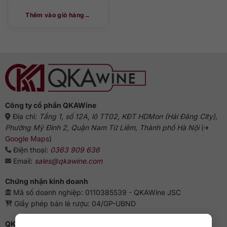
Thêm vào giỏ hàng
Công ty cổ phần QKAWine
Địa chỉ:
Tầng 1, số 12A, lô TT02, KĐT HDMon (Hải Đăng City),
Phường Mỹ Đình 2, Quận Nam Từ Liêm, Thành phố Hà Nội
(
Google Maps
)
Điện thoại:
0363 909 636
Email:
sales@qkawine.com
Chứng nhận kinh doanh
Mã số doanh nghiệp: 0110385539 - QKAWine JSC
Giấy phép bán lẻ rượu: 04/GP-UBND
QKAWine - Chuyên rượu ngoại hàng đầu Việt Nam