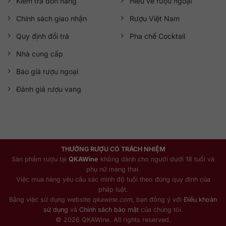
Kiểm tra đơn hàng
Hiểu về rượu ngoại
Chính sách giao nhận
Rượu Việt Nam
Quy định đổi trả
Pha chế Cocktail
Nhà cung cấp
Báo giá rượu ngoại
Đánh giá rượu vang
THƯỞNG RƯỢU CÓ TRÁCH NHIỆM
Sản phẩm rượu tại
QKAWine
không dành cho người dưới 18 tuổi và
phụ nữ mang thai.
Việc mua hàng yêu cầu xác minh độ tuổi theo đúng quy định của
pháp luật.
Bằng việc sử dụng website
qkawine.com
, bạn đồng ý với
Điều khoản
sử dụng
và
Chính sách bảo mật
của chúng tôi.
© 2026 QKAWine. All rights reserved.