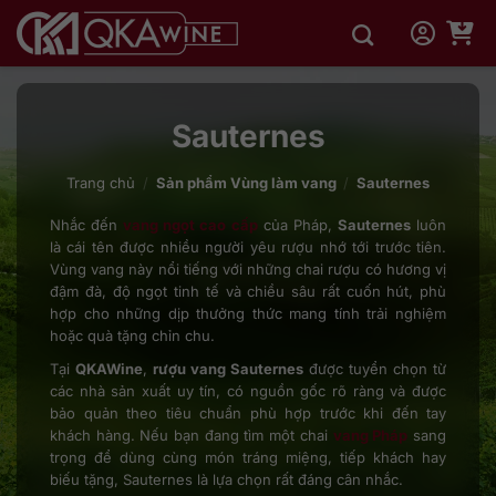
Bỏ
qua
nội
dung
Sauternes
Trang chủ
/
Sản phẩm Vùng làm vang
/
Sauternes
Nhắc đến
vang ngọt cao cấp
của Pháp,
Sauternes
luôn
là cái tên được nhiều người yêu rượu nhớ tới trước tiên.
Vùng vang này nổi tiếng với những chai rượu có hương vị
đậm đà, độ ngọt tinh tế và chiều sâu rất cuốn hút, phù
hợp cho những dịp thưởng thức mang tính trải nghiệm
hoặc quà tặng chỉn chu.
Tại
QKAWine
,
rượu vang Sauternes
được tuyển chọn từ
các nhà sản xuất uy tín, có nguồn gốc rõ ràng và được
bảo quản theo tiêu chuẩn phù hợp trước khi đến tay
khách hàng. Nếu bạn đang tìm một chai
vang Pháp
sang
trọng để dùng cùng món tráng miệng, tiếp khách hay
biếu tặng, Sauternes là lựa chọn rất đáng cân nhắc.