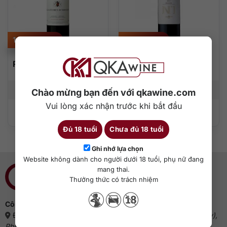
1.010.000
₫
750.000
₫
Rượu vang Les Cèdres
Dourthe No. 1 Graves
D’hosten
750 ml
13%
750 ml
13,5%
Chào mừng bạn đến với qkawine.com
Vui lòng xác nhận trước khi bắt đầu
Thêm vào giỏ hàng
Thêm vào giỏ hàng
Đủ 18 tuổi
Chưa đủ 18 tuổi
Ghi nhớ lựa chọn
Website không dành cho người dưới 18 tuổi, phụ nữ đang
mang thai.
Thưởng thức có trách nhiệm
Công ty cổ phần QKAWine
Địa chỉ:
Tầng 1, số 12A, lô TT02, KĐT HDMon (Hải Đăng City),
Phường Mỹ Đình 2, Quận Nam Từ Liêm, Thành phố Hà Nội
(