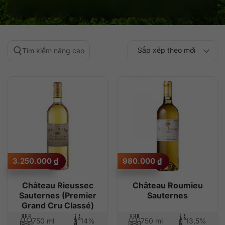
Sắp xếp theo mới
Tìm kiếm nâng cao
Sắp xếp theo
Sắp xếp theo mức
nhất
Sắp xếp theo giá:
Sắp xếp theo giá:
độ phổ biến
thấp đến cao
cao đến thấp
3.250.000
₫
980.000
₫
Château Rieussec
Château Roumieu
Sauternes (Premier
Sauternes
Grand Cru Classé)
750 ml
14%
750 ml
13,5%