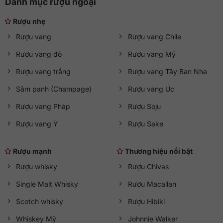
Danh mục rượu ngoại
Rượu nhẹ
Rượu vang
Rượu vang Chile
Rượu vang đỏ
Rượu vang Mỹ
Rượu vang trắng
Rượu vang Tây Ban Nha
Sâm panh (Champage)
Rượu vang Úc
Rượu vang Pháp
Rượu Soju
Rượu vang Ý
Rượu Sake
Rượu mạnh
Thương hiệu nổi bật
Rượu whisky
Rượu Chivas
Single Malt Whisky
Rượu Macallan
Scotch whisky
Rượu Hibiki
Whiskey Mỹ
Johnnie Walker