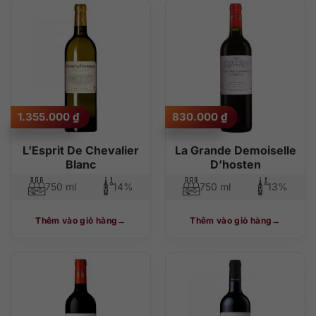
1.355.000
₫
830.000
₫
L’Esprit De Chevalier
La Grande Demoiselle
Blanc
D’hosten
750 ml
14%
750 ml
13%
Thêm vào giỏ hàng
Thêm vào giỏ hàng