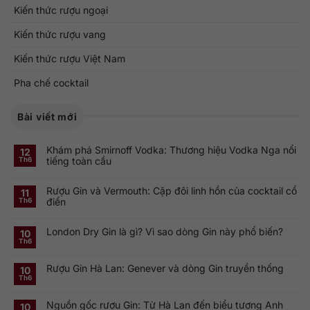
Kiến thức rượu ngoại
Kiến thức rượu vang
Kiến thức rượu Việt Nam
Pha chế cocktail
Bài viết mới
Khám phá Smirnoff Vodka: Thương hiệu Vodka Nga nổi
12
tiếng toàn cầu
Th6
Không
có
Rượu Gin và Vermouth: Cặp đôi linh hồn của cocktail cổ
bình
11
luận
điển
Th6
ở
Khám
Không
phá
có
Smirnoff
London Dry Gin là gì? Vì sao dòng Gin này phổ biến?
bình
10
Vodka:
luận
Th6
Thương
ở
Không
hiệu
Rượu
có
Vodka
Gin
bình
Nga
Rượu Gin Hà Lan: Genever và dòng Gin truyền thống
và
luận
10
nổi
ở
Vermouth:
Th6
tiếng
Không
London
Cặp
toàn
có
Dry
đôi
cầu
bình
Gin
linh
Nguồn gốc rượu Gin: Từ Hà Lan đến biểu tượng Anh
luận
10
là
hồn