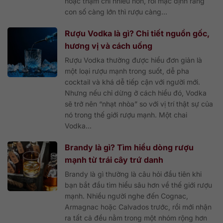
hoặc thậm chí nhiều hơn, rồi mặc định rằng
con số càng lớn thì rượu càng...
Rượu Vodka là gì? Chi tiết nguồn gốc,
hương vị và cách uống
Rượu Vodka thường được hiểu đơn giản là
một loại rượu mạnh trong suốt, dễ pha
cocktail và khá dễ tiếp cận với người mới.
Nhưng nếu chỉ dừng ở cách hiểu đó, Vodka
sẽ trở nên “nhạt nhòa” so với vị trí thật sự của
nó trong thế giới rượu mạnh. Một chai
Vodka...
Brandy là gì? Tìm hiểu dòng rượu
mạnh từ trái cây trứ danh
Brandy là gì thường là câu hỏi đầu tiên khi
bạn bắt đầu tìm hiểu sâu hơn về thế giới rượu
mạnh. Nhiều người nghe đến Cognac,
Armagnac hoặc Calvados trước, rồi mới nhận
ra tất cả đều nằm trong một nhóm rộng hơn