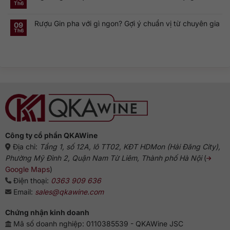
ở
gì?
của
Th6
Không
Rượu
Vì
cocktail
có
Gin
sao
cổ
bình
Hà
dòng
điển
Rượu Gin pha với gì ngon? Gợi ý chuẩn vị từ chuyên gia
luận
09
Lan:
Gin
ở
Genever
này
Th6
Không
Nguồn
và
phổ
có
gốc
dòng
biến?
bình
rượu
Gin
luận
Gin:
truyền
ở
Từ
thống
Rượu
Hà
Gin
Lan
pha
đến
với
biểu
gì
tượng
ngon?
Anh
Gợi
ý
chuẩn
vị
từ
chuyên
gia
Công ty cổ phần QKAWine
Địa chỉ:
Tầng 1, số 12A, lô TT02, KĐT HDMon (Hải Đăng City),
Phường Mỹ Đình 2, Quận Nam Từ Liêm, Thành phố Hà Nội
(
Google Maps
)
Điện thoại:
0363 909 636
Email:
sales@qkawine.com
Chứng nhận kinh doanh
Mã số doanh nghiệp: 0110385539 - QKAWine JSC