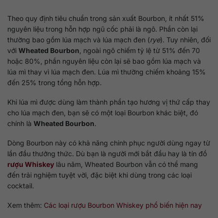
Theo quy định tiêu chuẩn trong sản xuất Bourbon, ít nhất 51%
nguyên liệu trong hỗn hợp ngũ cốc phải là ngô. Phần còn lại
thường bao gồm lúa mạch và lúa mạch đen (
rye
). Tuy nhiên, đối
với
Wheated Bourbon
, ngoài ngô chiếm tỷ lệ từ 51% đến 70
hoặc 80%, phần nguyên liệu còn lại sẽ bao gồm lúa mạch và
lúa mì thay vì lúa mạch đen. Lúa mì thường chiếm khoảng 15%
đến 25% trong tổng hỗn hợp.
Khi lúa mì được dùng làm thành phần tạo hương vị thứ cấp thay
cho lúa mạch đen, bạn sẽ có một loại Bourbon khác biệt, đó
chính là
Wheated Bourbon
.
Dòng Bourbon này có khả năng chinh phục người dùng ngay từ
lần đầu thưởng thức. Dù bạn là người mới bắt đầu hay là tín đồ
rượu Whiskey
lâu năm, Wheated Bourbon vẫn có thể mang
đến trải nghiệm tuyệt vời, đặc biệt khi dùng trong các loại
cocktail.
Xem thêm:
Các loại rượu Bourbon Whiskey phổ biến hiện nay