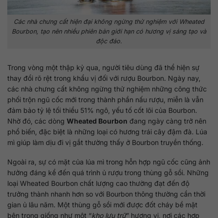
Các nhà chưng cất hiện đại không ngừng thử nghiệm với Wheated
Bourbon, tạo nên nhiều phiên bản giới hạn có hương vị sáng tạo và
độc đáo.
Trong vòng một thập kỷ qua, người tiêu dùng đã thể hiện sự
thay đổi rõ rệt trong khẩu vị đối với rượu Bourbon. Ngày nay,
các nhà chưng cất không ngừng thử nghiệm những công thức
phối trộn ngũ cốc mới trong thành phần nấu rượu, miễn là vẫn
đảm bảo tỷ lệ tối thiểu 51% ngô, yếu tố cốt lõi của Bourbon.
Nhờ đó, các dòng
Wheated Bourbon
đang ngày càng trở nên
phổ biến, đặc biệt là những loại có hương trái cây đậm đà. Lúa
mì giúp làm dịu đi vị gắt thường thấy ở Bourbon truyền thống.
Ngoài ra, sự có mặt của lúa mì trong hỗn hợp ngũ cốc cũng ảnh
hưởng đáng kể đến quá trình ủ rượu trong thùng gỗ sồi. Những
loại Wheated Bourbon chất lượng cao thường đạt đến độ
trưởng thành nhanh hơn so với Bourbon thông thường cần thời
gian ủ lâu năm. Một thùng gỗ sồi mới được đốt cháy bề mặt
bên trong giống như một “
kho lưu trữ
” hương vị, nơi các hợp