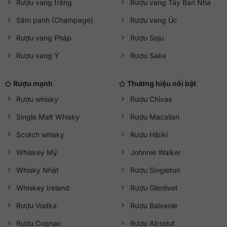
Rượu vang trắng
Rượu vang Tây Ban Nha
Sâm panh (Champage)
Rượu vang Úc
Rượu vang Pháp
Rượu Soju
Rượu vang Ý
Rượu Sake
Rượu mạnh
Thương hiệu nổi bật
Rượu whisky
Rượu Chivas
Single Malt Whisky
Rượu Macallan
Scotch whisky
Rượu Hibiki
Whiskey Mỹ
Johnnie Walker
Whisky Nhật
Rượu Singleton
Whiskey Ireland
Rượu Glenlivet
Rượu Vodka
Rượu Balvenie
Rượu Cognac
Rượu Absolut