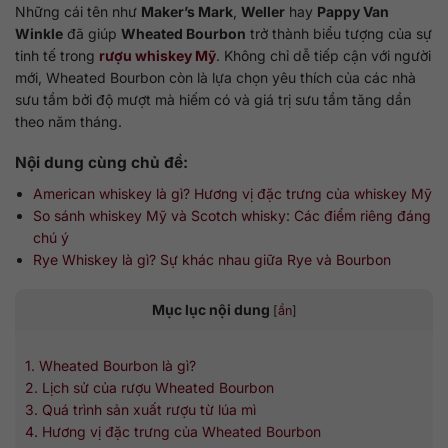
Những cái tên như
Maker’s Mark
,
Weller
hay
Pappy Van
Winkle
đã giúp
Wheated Bourbon
trở thành biểu tượng của sự
tinh tế trong
rượu whiskey Mỹ
. Không chỉ dễ tiếp cận với người
mới, Wheated Bourbon còn là lựa chọn yêu thích của các nhà
sưu tầm bởi độ mượt mà hiếm có và giá trị sưu tầm tăng dần
theo năm tháng.
Nội dung cùng chủ đề:
American whiskey là gì? Hương vị đặc trưng của whiskey Mỹ
So sánh whiskey Mỹ và Scotch whisky: Các điểm riêng đáng
chú ý
Rye Whiskey là gì? Sự khác nhau giữa Rye và Bourbon
Mục lục nội dung
[
ẩn
]
1. Wheated Bourbon là gì?
2. Lịch sử của rượu Wheated Bourbon
3. Quá trình sản xuất rượu từ lúa mì
4. Hương vị đặc trưng của Wheated Bourbon