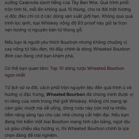
xưởng Casknolia danh tiếng của Tây Ban Nha. Quá trình phối
trộn tinh tế, mỗi lần không quá 15 thùng, cho ra đời một hương
vị độc đáo chỉ có ở các dòng sản xuất giới hạn. Không qua quá
trình lọc lạnh, loại Whiskey nồng độ 93 proof này giữ lại trọn
vẹn hương vị nguyên bản từ thùng gỗ.
Nếu bạn là người yêu thích Bourbon nhưng không chuộng vị
cay nồng từ tiêu đen, thì đây chính là dòng Wheated Bourbon
đỉnh cao đang chờ bạn khám phá.
Có thể bạn quan tâm:
Top 10 dòng rượu Wheated Bourbon
ngon nhất
Từ lịch sử ra đời, cách phối trộn nguyên liệu đến quá trình ủ và
hương vị đặc trưng,
Wheated Bourbon
đã chứng minh được vị
trí riêng của mình trong thế giới Whiskey. Không chỉ mang lại
cảm giác mượt mà dễ uống, dòng rượu này còn mở ra nhiều
tiềm năng sáng tạo cho các nhà chưng cất hiện đại. Nếu bạn
đang tìm kiếm một loại Bourbon mang tính cân bằng, ngọt dịu
và giàu chiều sâu hương vị, thì Wheated Bourbon chính là lựa
chọn đáng để trải nghiệm.