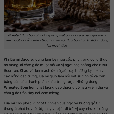
Wheated Bourbon có hương vani, mật ong và caramel ngọt dịu, vị
êm mượt và dễ thưởng thức hơn so với Bourbon truyền thống dùng
lúa mạch đen.
Khi lúa mì được sử dụng làm loại ngũ cốc phụ trong công thức,
nó mang lại cảm giác mượt mà và vị ngọt nhẹ nhàng cho rượu
Bourbon. Khác với lúa mạch đen (
rye
), loại thường tạo nên vị
cay nồng đặc trưng, lúa mì giúp làm nổi bật sự tinh tế và cân
bằng của các thành phần khác trong rượu. Những dòng
Wheated Bourbon
chất lượng cao thường có hậu vị êm dịu và
cảm giác tròn đầy nơi vòm miệng.
Lúa mì cho phép vị ngọt tự nhiên của ngô và hương gỗ từ
thùng ủ phát huy rõ rệt, thay vì bị át đi bởi vị cay như khi dùng