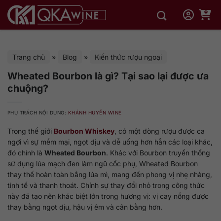
Bỏ
qua
nội
dung
Trang chủ
»
Blog
»
Kiến thức rượu ngoại
Wheated Bourbon là gì? Tại sao lại được ưa
chuộng?
PHỤ TRÁCH NỘI DUNG:
KHÁNH HUYỀN WINE
Trong thế giới
Bourbon Whiskey
, có một dòng rượu được ca
ngợi vì sự mềm mại, ngọt dịu và dễ uống hơn hẳn các loại khác,
đó chính là
Wheated Bourbon
. Khác với Bourbon truyền thống
sử dụng lúa mạch đen làm ngũ cốc phụ, Wheated Bourbon
thay thế hoàn toàn bằng lúa mì, mang đến phong vị nhẹ nhàng,
tinh tế và thanh thoát. Chính sự thay đổi nhỏ trong công thức
này đã tạo nên khác biệt lớn trong hương vị: vị cay nồng được
thay bằng ngọt dịu, hậu vị êm và cân bằng hơn.