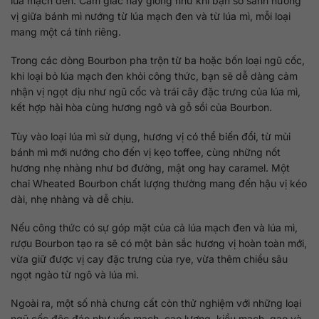
lúa mạch đen. Cảm giác này giống như khi bạn so sánh hương
vị giữa bánh mì nướng từ lúa mạch đen và từ lúa mì, mỗi loại
mang một cá tính riêng.
Trong các dòng Bourbon pha trộn từ ba hoặc bốn loại ngũ cốc,
khi loại bỏ lúa mạch đen khỏi công thức, bạn sẽ dễ dàng cảm
nhận vị ngọt dịu như ngũ cốc và trái cây đặc trưng của lúa mì,
kết hợp hài hòa cùng hương ngô và gỗ sồi của Bourbon.
Tùy vào loại lúa mì sử dụng, hương vị có thể biến đổi, từ mùi
bánh mì mới nướng cho đến vị kẹo toffee, cùng những nốt
hương nhẹ nhàng như bơ đường, mật ong hay caramel. Một
chai Wheated Bourbon chất lượng thường mang đến hậu vị kéo
dài, nhẹ nhàng và dễ chịu.
Nếu công thức có sự góp mặt của cả lúa mạch đen và lúa mì,
rượu Bourbon tạo ra sẽ có một bản sắc hương vị hoàn toàn mới,
vừa giữ được vị cay đặc trưng của rye, vừa thêm chiều sâu
ngọt ngào từ ngô và lúa mì.
Ngoài ra, một số nhà chưng cất còn thử nghiệm với những loại
ngũ cốc độc đáo như yến mạch, cao lương, kiều mạch, gạo và