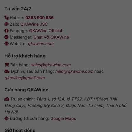
Tư vấn 24/7
Hotline:
0363 909 636
Zalo:
QKAWine JSC
Fanpage:
QKAWine Official
Messenger:
Chat với QKAWine
Website:
qkawine.com
Hỗ trợ khách hàng
Bán hàng:
sales@qkawine.com
Dịch vụ sau bán hàng:
help@qkawine.com
hoặc
qkawine@gmail.com
Cửa hàng
QKAWine
Trụ sở chính:
Tầng 1, số 12A, lô TT02, KĐT HDMon (Hải
Đăng City), Phường Mỹ Đình 2, Quận Nam Từ Liêm, Thành phố
Hà Nội
Đường tới cửa hàng:
Google Maps
Giờ hoạt động