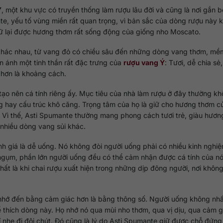
Ý
, một khu vực có truyền thống làm rượu lâu đời và cũng là nơi gắn b
e, yếu tố vùng miền rất quan trọng, vì bản sắc của dòng rượu này 
ữ lại được hương thơm rất sống động của giống nho Moscato.
 khác nhau, từ vang đỏ có chiều sâu đến những dòng vang thơm, mề
n ánh một tinh thần rất đặc trưng của
rượu vang Ý
: Tươi, dễ chia sẻ
 hơn là khoảng cách.
ạo nên cá tính riêng ấy. Mục tiêu của nhà làm rượu ở đây thường k
ng hay cấu trúc khô căng. Trọng tâm của họ là giữ cho hương thơm c
 Vì thế, Asti Spumante thường mang phong cách tươi trẻ, giàu hương
 nhiều dòng vang sủi khác.
nh giá là dễ uống. Nó không đòi người uống phải có nhiều kinh nghi
ột ngụm, phần lớn người uống đều có thể cảm nhận được cá tính của n
 nhất là khi chai rượu xuất hiện trong những dịp đông người, nơi không
 nhớ đến bằng cảm giác hơn là bằng thông số. Người uống không nhất
 thích dòng này. Họ nhớ nó qua mùi nho thơm, qua vị dịu, qua cảm g
hí nhẹ đi đôi chút. Đó cũng là lý do Asti Spumante giữ được chỗ đứng