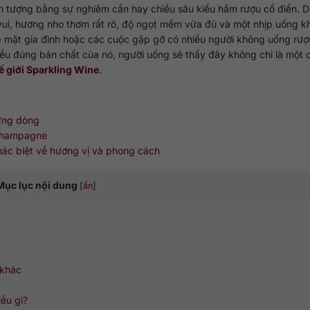
n tượng bằng sự nghiêm cẩn hay chiều sâu kiểu hầm rượu cổ điển. 
ui, hương nho thơm rất rõ, độ ngọt mềm vừa đủ và một nhịp uống kh
ọp mặt gia đình hoặc các cuộc gặp gỡ có nhiều người không uống rư
iểu đúng bản chất của nó, người uống sẽ thấy đây không chỉ là một 
ế giới Sparkling Wine
.
từng dòng
 Champagne
ác biệt về hương vị và phong cách
Mục lục nội dung
[
ẩn
]
 khác
ều gì?