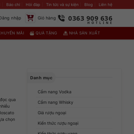
i
Báo chí
Hỏi đáp
Tin tức và sự kiện
Blog
Liên hệ
0363 909 636
Đăng nhập
Giỏ hàng
KHUYẾN MÃI
QUÀ TẶNG
NHÀ SẢN XUẤT
Danh mục
Cẩm nang Vodka
 đọc qua
Cẩm nang Whisky
nhiều
 Moscato
Giá rượu ngoại
lựa chọn
Kiến thức rượu ngoại
Kiến thức rượu vang