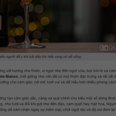
ều người để ý khi bắt đầu tìm hiểu vang nổ dễ uống.
tiếng với hương nho thơm, vị ngọt nhẹ đến ngọt vừa, bọt khí rõ và cả
to Bianco
, một giống nho vốn đã có mùi thơm đặc trưng và rất dễ 
thường cho cảm giác cởi mở, tươi vui và dễ hiểu hơn nhiều phong các
ớng tạo cảm giác sắc, căng và quá chỉnh chu kiểu một số dòng Brut
ng, nho tươi và đôi khi gợi nhẹ đến đào, cam quýt hay mật hoa. Ngụ
 uống dễ cảm nhận ngay sự mềm mại, chút ngọt dịu và độ sủi đem lại