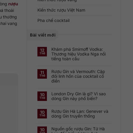
Dòng
rượu
Kiến thức rượu Việt Nam
á thoải
ợu thường
Pha chế cocktail
chai vang
Bài viết mới
Khám phá Smirnoff Vodka:
12
Thương hiệu Vodka Nga nổi
Th6
tiếng toàn cầu
Không
có
Rượu Gin và Vermouth: Cặp
bình
11
luận
đôi linh hồn của cocktail cổ
Th6
ở
điển
Khám
phá
Không
Smirnoff
có
Vodka:
London Dry Gin là gì? Vì sao
bình
Thương
10
luận
hiệu
dòng Gin này phổ biến?
Th6
ở
Vodka
Rượu
Nga
Không
Gin
nổi
có
và
tiếng
Rượu Gin Hà Lan: Genever và
bình
10
Vermouth:
toàn
luận
dòng Gin truyền thống
Th6
Cặp
cầu
ở
đôi
London
Không
linh
Dry
có
hồn
Gin
Nguồn gốc rượu Gin: Từ Hà
bình
10
của
là
luận
cocktail
Th6