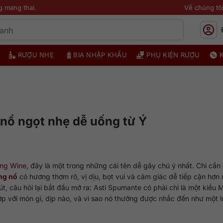
g mang thai.
Về chúng tô
RƯỢU NHẸ
BIA NHẬP KHẨU
PHỤ KIỆN RƯỢU
 nổ ngọt nhẹ dễ uống từ Ý
ing Wine
, đây là một trong những cái tên dễ gây chú ý nhất. Chỉ cần
ng nổ
có hương thơm rõ, vị dịu, bọt vui và cảm giác dễ tiếp cận hơn 
, câu hỏi lại bắt đầu mở ra: Asti Spumante có phải chỉ là một kiểu
 với món gì, dịp nào, và vì sao nó thường được nhắc đến như một 