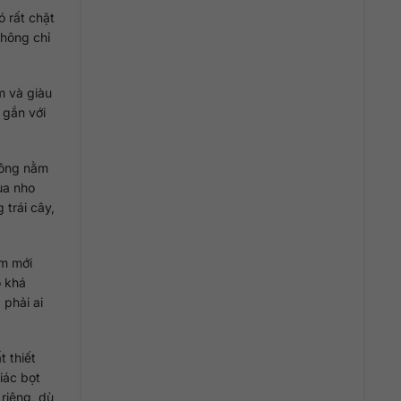
ó rất chặt
không chỉ
m và giàu
, gắn với
hông nằm
ủa nho
 trái cây,
ệm mới
ó khá
 phải ai
 thiết
iác bọt
 riêng, dù