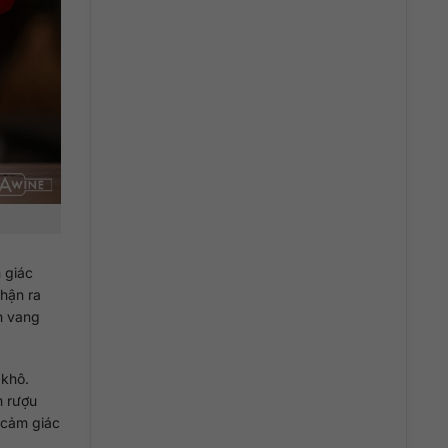
m giác
nhận ra
h vang
 khô.
m rượu
 cảm giác