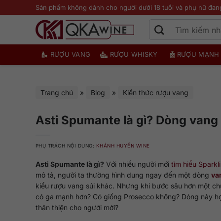
Bỏ
Sản phẩm không dành cho người dưới 18 tuổi và phụ nữ đan
qua
nội
dung
RƯỢU VANG
RƯỢU WHISKY
RƯỢU MẠNH
Trang chủ
»
Blog
»
Kiến thức rượu vang
Asti Spumante là gì? Dòng vang
PHỤ TRÁCH NỘI DUNG:
KHÁNH HUYỀN WINE
Asti Spumante là gì?
Với nhiều người mới
tìm hiểu Sparkl
mô tả, người ta thường hình dung ngay đến một dòng
va
kiểu rượu vang sủi khác. Nhưng khi bước sâu hơn một chút
có ga mạnh hơn? Có giống Prosecco không? Dòng này hợp
thân thiện cho người mới?