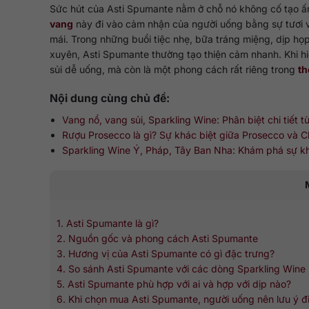
Sức hút của Asti Spumante nằm ở chỗ nó không cố tạo ấ
vang
này đi vào cảm nhận của người uống bằng sự tươi v
mái. Trong những buổi tiệc nhẹ, bữa tráng miệng, dịp h
xuyên, Asti Spumante thường tạo thiện cảm nhanh. Khi h
sủi dễ uống, mà còn là một phong cách rất riêng trong
th
Nội dung cùng chủ đề:
Vang nổ, vang sủi, Sparkling Wine: Phân biệt chi tiết 
Rượu Prosecco là gì? Sự khác biệt giữa Prosecco và
Sparkling Wine Ý, Pháp, Tây Ban Nha: Khám phá sự kh
1. Asti Spumante là gì?
2. Nguồn gốc và phong cách Asti Spumante
3. Hương vị của Asti Spumante có gì đặc trưng?
4. So sánh Asti Spumante với các dòng Sparkling Wine
5. Asti Spumante phù hợp với ai và hợp với dịp nào?
6. Khi chọn mua Asti Spumante, người uống nên lưu ý đi