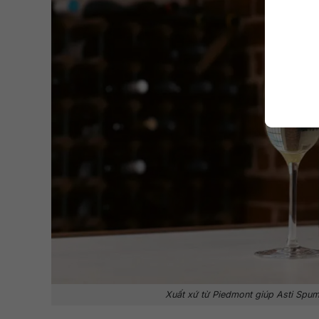
Xuất xứ từ Piedmont giúp Asti Spuma