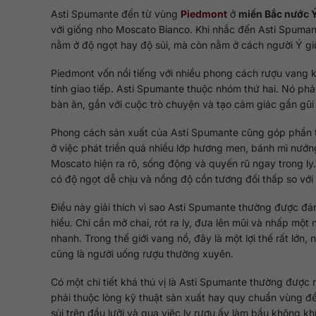
Asti Spumante đến từ vùng
Piedmont
ở
miền Bắc nước 
với giống nho Moscato Bianco. Khi nhắc đến Asti Spumant
nằm ở độ ngọt hay độ sủi, mà còn nằm ở cách người Ý gi
Piedmont vốn nổi tiếng với nhiều phong cách rượu vang
tính giao tiếp. Asti Spumante thuộc nhóm thứ hai. Nó phả
bàn ăn, gắn với cuộc trò chuyện và tạo cảm giác gần gũi
Phong cách sản xuất của Asti Spumante cũng góp phần t
ở việc phát triển quá nhiều lớp hương men, bánh mì nướ
Moscato hiện ra rõ, sống động và quyến rũ ngay trong ly.
có độ ngọt dễ chịu và nồng độ cồn tương đối thấp so với
Điều này giải thích vì sao Asti Spumante thường được đá
hiểu. Chỉ cần mở chai, rót ra ly, đưa lên mũi và nhấp m
nhanh. Trong thế giới vang nổ, đây là một lợi thế rất lớn,
cũng là người uống rượu thường xuyên.
Có một chi tiết khá thú vị là Asti Spumante thường được
phải thuộc lòng kỹ thuật sản xuất hay quy chuẩn vùng để
sủi trên đầu lưỡi và qua việc ly rượu ấy làm bầu không k