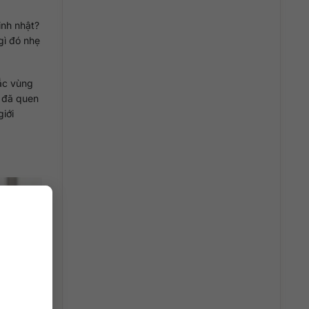
inh nhật?
gì đó nhẹ
sắc vùng
i đã quen
iới