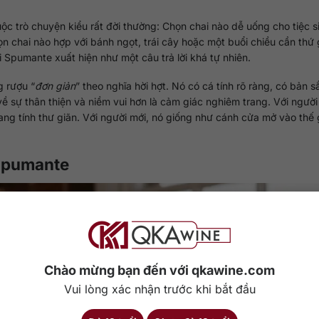
c trò chuyện kiểu rất đời thường: Chọn chai nào dễ uống cho tiệc s
 chai nào hợp với bánh ngọt, trái cây hoặc một buổi chiều cần thứ 
 Spumante xuất hiện như một câu trả lời khá tự nhiên.
 rượu “
đơn giản
” theo nghĩa hời hợt. Nó có cá tính rõ ràng, có bản 
về sự thân thiện và niềm vui hơn là cảm giác nghiêm trang. Với ngườ
ng tính thư giãn. Với người mới, nó giống như cánh cửa mở vào thế g
 Spumante
Chào mừng bạn đến với qkawine.com
Vui lòng xác nhận trước khi bắt đầu