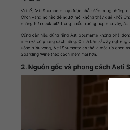
Vì thế, Asti Spumante hay được nhắc đến trong những cuộ
Chọn vang nổ nào để người mới không thấy quá khô? Chọn
nhàng hơn cocktail? Trong nhiều trường hợp như vậy, Asti
Cũng cần hiểu đúng rằng Asti Spumante không phải dòng
miền và có phong cách riêng. Chỉ là bản sắc ấy nghiêng 
uống rượu vang, Asti Spumante có thể là một lựa chọn ma
Sparkling Wine theo cách mềm mại hơn.
2. Nguồn gốc và phong cách Asti