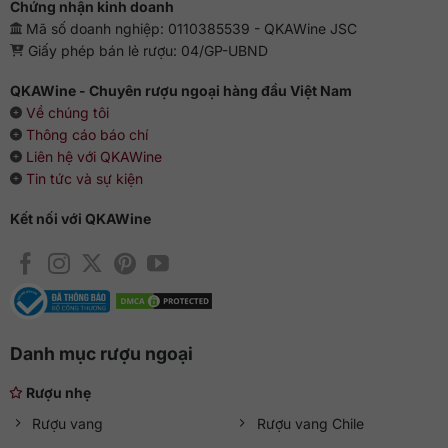
Chứng nhận kinh doanh
Mã số doanh nghiệp: 0110385539 - QKAWine JSC
Giấy phép bán lẻ rượu: 04/GP-UBND
QKAWine - Chuyên rượu ngoại hàng đầu Việt Nam
Về chúng tôi
Thông cáo báo chí
Liên hệ với QKAWine
Tin tức và sự kiện
Kết nối với QKAWine
Danh mục rượu ngoại
Rượu nhẹ
Rượu vang
Rượu vang Chile