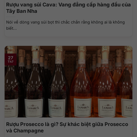
Rượu vang sủi Cava: Vang đẳng cấp hàng đầu của
Tây Ban Nha
Nói về dòng vang sủi bọt thì chắc chắn rằng không ai là không
biết...
27
Th7
Rượu Prosecco là gì? Sự khác biệt giữa Prosecco
và Champagne