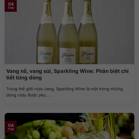
04
Th9
Vang nổ, vang sủi, Sparkling Wine: Phân biệt chi
tiết từng dòng
Trong thế giới rượu vang, Sparkling Wine là một trong những
dòng rượu được yêu...
04
Th9