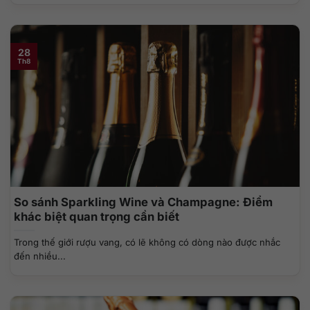
28
Th8
So sánh Sparkling Wine và Champagne: Điểm
khác biệt quan trọng cần biết
Trong thế giới rượu vang, có lẽ không có dòng nào được nhắc
đến nhiều...