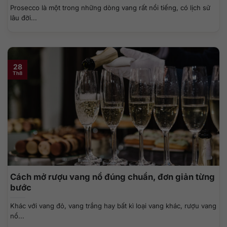
Prosecco là một trong những dòng vang rất nổi tiếng, có lịch sử
lâu đời...
28
Th8
Cách mở rượu vang nổ đúng chuẩn, đơn giản từng
bước
Khác với vang đỏ, vang trắng hay bất kì loại vang khác, rượu vang
nổ...