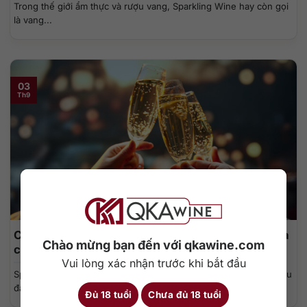
Trong thế giới ẩm thực và rượu vang, Sparkling Wine hay còn gọi
là vang...
03
Th9
Cách thưởng thức Sparkling Wine: Nhiệt độ, ly và
Chào mừng bạn đến với qkawine.com
cách rót đúng điệu
Vui lòng xác nhận trước khi bắt đầu
Sparkling Wine, hay còn gọi là rượu vang nổ hoặc vang sủi, từ lâu
đã...
Đủ 18 tuổi
Chưa đủ 18 tuổi