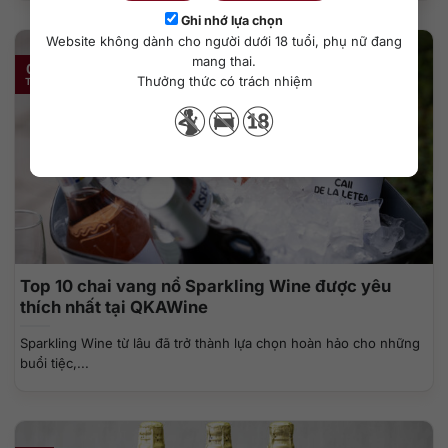
Ghi nhớ lựa chọn
Website không dành cho người dưới 18 tuổi, phụ nữ đang
mang thai.
03
Thưởng thức có trách nhiệm
Th9
Top 10 chai vang nổ Sparkling Wine được yêu
thích nhất tại QKAWine
Sparkling Wine từ lâu đã trở thành lựa chọn hoàn hảo cho những
buổi tiệc,...