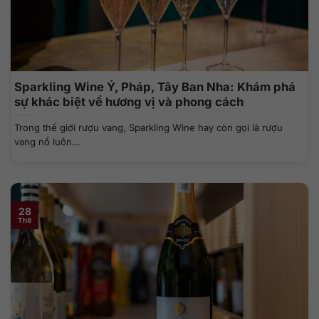
Sparkling Wine Ý, Pháp, Tây Ban Nha: Khám phá
sự khác biệt về hương vị và phong cách
Trong thế giới rượu vang, Sparkling Wine hay còn gọi là rượu
vang nổ luôn...
28
Th8