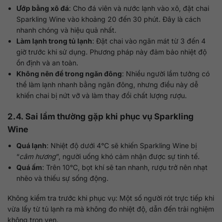
Ướp bằng xô đá
: Cho đá viên và nước lạnh vào xô, đặt chai
Sparkling Wine vào khoảng 20 đến 30 phút. Đây là cách
nhanh chóng và hiệu quả nhất.
Làm lạnh trong tủ lạnh
: Đặt chai vào ngăn mát từ 3 đến 4
giờ trước khi sử dụng. Phương pháp này đảm bảo nhiệt độ
ổn định và an toàn.
Không nên để trong ngăn đông
: Nhiều người lầm tưởng có
thể làm lạnh nhanh bằng ngăn đông, nhưng điều này dễ
khiến chai bị nứt vỡ và làm thay đổi chất lượng rượu.
2.4. Sai lầm thường gặp khi phục vụ Sparkling
Wine
Quá lạnh
: Nhiệt độ dưới 4°C sẽ khiến Sparkling Wine bị
“
câm hương
”, người uống khó cảm nhận được sự tinh tế.
Quá ấm
: Trên 10°C, bọt khí sẽ tan nhanh, rượu trở nên nhạt
nhẽo và thiếu sự sống động.
Không kiểm tra trước khi phục vụ: Một số người rót trực tiếp khi
vừa lấy từ tủ lạnh ra mà không đo nhiệt độ, dẫn đến trải nghiệm
không trọn vẹn.