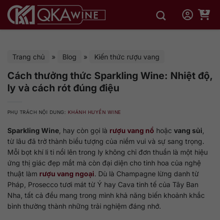
Bỏ
qua
nội
dung
Trang chủ
»
Blog
»
Kiến thức rượu vang
Cách thưởng thức Sparkling Wine: Nhiệt độ,
ly và cách rót đúng điệu
PHỤ TRÁCH NỘI DUNG:
KHÁNH HUYỀN WINE
Sparkling Wine
, hay còn gọi là
rượu vang nổ
hoặc
vang sủi
,
từ lâu đã trở thành biểu tượng của niềm vui và sự sang trọng.
Mỗi bọt khí li ti nổi lên trong ly không chỉ đơn thuần là một hiệu
ứng thị giác đẹp mắt mà còn đại diện cho tinh hoa của nghệ
thuật làm
rượu vang ngoại
. Dù là Champagne lừng danh từ
Pháp, Prosecco tươi mát từ Ý hay Cava tinh tế của Tây Ban
Nha, tất cả đều mang trong mình khả năng biến khoảnh khắc
bình thường thành những trải nghiệm đáng nhớ.