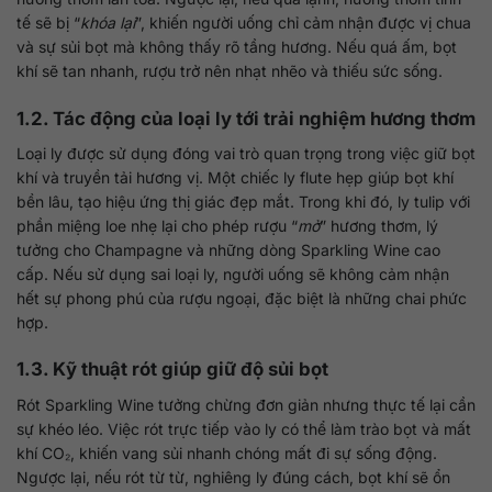
tế sẽ bị “
khóa lại
”, khiến người uống chỉ cảm nhận được vị chua
và sự sủi bọt mà không thấy rõ tầng hương. Nếu quá ấm, bọt
khí sẽ tan nhanh, rượu trở nên nhạt nhẽo và thiếu sức sống.
1.2. Tác động của loại ly tới trải nghiệm hương thơm
Loại ly được sử dụng đóng vai trò quan trọng trong việc giữ bọt
khí và truyền tải hương vị. Một chiếc ly flute hẹp giúp bọt khí
bền lâu, tạo hiệu ứng thị giác đẹp mắt. Trong khi đó, ly tulip với
phần miệng loe nhẹ lại cho phép rượu “
mở
” hương thơm, lý
tưởng cho Champagne và những dòng Sparkling Wine cao
cấp. Nếu sử dụng sai loại ly, người uống sẽ không cảm nhận
hết sự phong phú của rượu ngoại, đặc biệt là những chai phức
hợp.
1.3. Kỹ thuật rót giúp giữ độ sủi bọt
Rót Sparkling Wine tưởng chừng đơn giản nhưng thực tế lại cần
sự khéo léo. Việc rót trực tiếp vào ly có thể làm trào bọt và mất
khí CO₂, khiến vang sủi nhanh chóng mất đi sự sống động.
Ngược lại, nếu rót từ từ, nghiêng ly đúng cách, bọt khí sẽ ổn