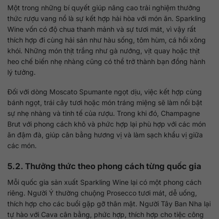
Một trong những bí quyết giúp nâng cao trải nghiệm thưởng
thức rượu vang nổ là sự kết hợp hài hòa với món ăn. Sparkling
Wine vốn có độ chua thanh mảnh và sự tươi mát, vì vậy rất
thích hợp đi cùng hải sản như hàu sống, tôm hùm, cá hồi xông
khói. Những món thịt trắng như gà nướng, vịt quay hoặc thịt
heo chế biến nhẹ nhàng cũng có thể trở thành bạn đồng hành
lý tưởng.
Đối với dòng Moscato Spumante ngọt dịu, việc kết hợp cùng
bánh ngọt, trái cây tươi hoặc món tráng miệng sẽ làm nổi bật
sự nhẹ nhàng và tinh tế của rượu. Trong khi đó, Champagne
Brut với phong cách khô và phức hợp lại phù hợp với các món
ăn đậm đà, giúp cân bằng hương vị và làm sạch khẩu vị giữa
các món.
5.2. Thưởng thức theo phong cách từng quốc gia
Mỗi quốc gia sản xuất Sparkling Wine lại có một phong cách
riêng. Người Ý thường chuộng Prosecco tươi mát, dễ uống,
thích hợp cho các buổi gặp gỡ thân mật. Người Tây Ban Nha lại
tự hào với Cava cân bằng, phức hợp, thích hợp cho tiệc công