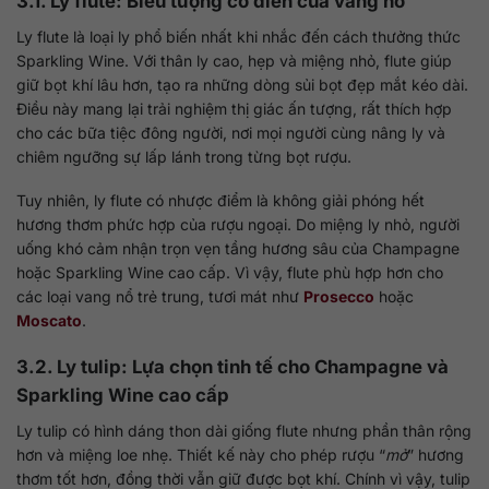
3.1. Ly flute: Biểu tượng cổ điển của vang nổ
Ly flute là loại ly phổ biến nhất khi nhắc đến cách thưởng thức
Sparkling Wine. Với thân ly cao, hẹp và miệng nhỏ, flute giúp
giữ bọt khí lâu hơn, tạo ra những dòng sủi bọt đẹp mắt kéo dài.
Điều này mang lại trải nghiệm thị giác ấn tượng, rất thích hợp
cho các bữa tiệc đông người, nơi mọi người cùng nâng ly và
chiêm ngưỡng sự lấp lánh trong từng bọt rượu.
Tuy nhiên, ly flute có nhược điểm là không giải phóng hết
hương thơm phức hợp của rượu ngoại. Do miệng ly nhỏ, người
uống khó cảm nhận trọn vẹn tầng hương sâu của Champagne
hoặc Sparkling Wine cao cấp. Vì vậy, flute phù hợp hơn cho
các loại vang nổ trẻ trung, tươi mát như
Prosecco
hoặc
Moscato
.
3.2. Ly tulip: Lựa chọn tinh tế cho Champagne và
Sparkling Wine cao cấp
Ly tulip có hình dáng thon dài giống flute nhưng phần thân rộng
hơn và miệng loe nhẹ. Thiết kế này cho phép rượu “
mở
” hương
thơm tốt hơn, đồng thời vẫn giữ được bọt khí. Chính vì vậy, tulip