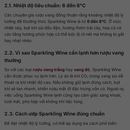
2.1. Nhiệt độ tiêu chuẩn: 6 đến 8°C
Các chuyên gia rượu vang đồng thuận rằng khoảng nhiệt độ lý
tưởng để thưởng thức Sparkling Wine là từ
6 đến 8°C
. Ở mức
nhiệt này, bọt khí sủi đều đặn, hương thơm trái cây, hoa cỏ và
các tầng hương phức hợp có thể bộc lộ rõ nét mà không bị gắt
hay nhạt nhẽo.
2.2. Vì sao Sparkling Wine cần lạnh hơn rượu vang
thường
So với các loại
rượu vang trắng
hay
vang đỏ
, Sparkling Wine
cần được phục vụ lạnh hơn. Lý do là khí CO₂ trong vang sủi dễ
thoát ra khi nhiệt độ cao. Nếu không giữ lạnh đúng cách, bọt
khí sẽ tan nhanh, khiến rượu mất đi đặc trưng vốn có. Ngoài ra,
việc uống Sparkling Wine lạnh cũng tạo cảm giác sảng khoái,
tươi mát, phù hợp với không khí tiệc tùng.
2.3. Cách ướp Sparkling Wine đúng chuẩn
Để đạt nhiệt độ lý tưởng, có thể áp dụng ba cách phổ biến: