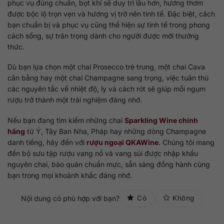
phục vụ đúng chuẩn, bọt khí sẽ duy trì lâu hơn, hương thơm
được bộc lộ trọn vẹn và hương vị trở nên tinh tế. Đặc biệt, cách
bạn chuẩn bị và phục vụ cũng thể hiện sự tinh tế trong phong
cách sống, sự trân trọng dành cho người được mời thưởng
thức.
Dù bạn lựa chọn một chai Prosecco trẻ trung, một chai Cava
cân bằng hay một chai Champagne sang trọng, việc tuân thủ
các nguyên tắc về nhiệt độ, ly và cách rót sẽ giúp mỗi ngụm
rượu trở thành một trải nghiệm đáng nhớ.
Nếu bạn đang tìm kiếm những chai
Sparkling Wine chính
hãng
từ Ý, Tây Ban Nha, Pháp hay những dòng Champagne
danh tiếng, hãy đến với
rượu ngoại QKAWine
. Chúng tôi mang
đến bộ sưu tập rượu vang nổ và vang sủi được nhập khẩu
nguyên chai, bảo quản chuẩn mực, sẵn sàng đồng hành cùng
bạn trong mọi khoảnh khắc đáng nhớ.
Nội dung có phù hợp với bạn?
Có
Không