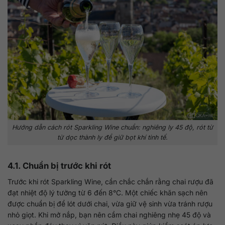
Hướng dẫn cách rót Sparkling Wine chuẩn: nghiêng ly 45 độ, rót từ
từ dọc thành ly để giữ bọt khí tinh tế.
4.1. Chuẩn bị trước khi rót
Trước khi rót Sparkling Wine, cần chắc chắn rằng chai rượu đã
đạt nhiệt độ lý tưởng từ 6 đến 8°C. Một chiếc khăn sạch nên
được chuẩn bị để lót dưới chai, vừa giữ vệ sinh vừa tránh rượu
nhỏ giọt. Khi mở nắp, bạn nên cầm chai nghiêng nhẹ 45 độ và