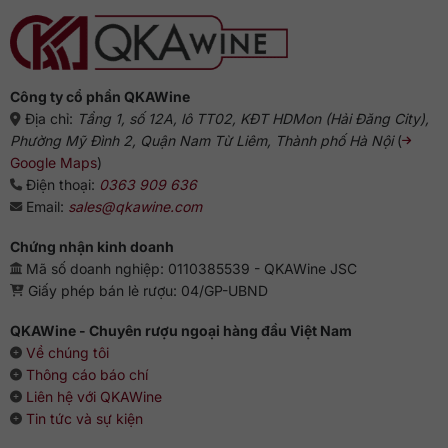
ngon?
Anh
Gợi
ý
chuẩn
vị
từ
chuyên
gia
Công ty cổ phần QKAWine
Địa chỉ:
Tầng 1, số 12A, lô TT02, KĐT HDMon (Hải Đăng City),
Phường Mỹ Đình 2, Quận Nam Từ Liêm, Thành phố Hà Nội
(
Google Maps
)
Điện thoại:
0363 909 636
Email:
sales@qkawine.com
Chứng nhận kinh doanh
Mã số doanh nghiệp: 0110385539 - QKAWine JSC
Giấy phép bán lẻ rượu: 04/GP-UBND
QKAWine - Chuyên rượu ngoại hàng đầu Việt Nam
Về chúng tôi
Thông cáo báo chí
Liên hệ với QKAWine
Tin tức và sự kiện