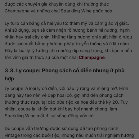
được các chuyên gia khuyên dùng khi thưởng thức
Champagne và những chai Sparkling Wine phức hợp.
Ly tulip cân bằng cả hai yếu tố: thẩm mỹ và cảm giác vị giác.
Khi sử dụng, bạn sẽ cảm nhận rõ hương bánh mì nướng, hạnh
nhân hay trái cây chín. Những tầng hương chỉ xuất hiện ở rượu
được sản xuất bằng phương pháp truyền thống và ủ lâu năm.
Đây là loại ly lý tưởng cho những dịp sang trọng, khi bạn muốn
tôn vinh giá trị thực sự của một chai
Champagne
.
3.3. Ly coupe: Phong cách cổ điển nhưng ít phù
hợp
Ly coupe là loại ly cổ điển, với bầu ly rộng và miệng mở. Hình
dáng này tạo nên vẻ đẹp hoài cổ, gợi nhớ đến phong cách
thưởng thức rượu tại các bữa tiệc xa hoa đầu thế kỷ 20. Tuy
nhiên, coupe lại khiến bọt khí bay hơi nhanh chóng, làm
Sparkling Wine mất đi sự sống động vốn có.
Dù coupe vẫn thường được sử dụng để tạo phong cách
vintage trong các buổi tiệc, nhưng nếu muốn trải nghiệm hương