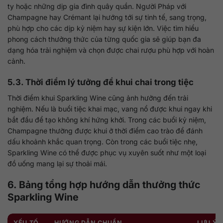
ty hoặc những dịp gia đình quây quần. Người Pháp với
Champagne hay Crémant lại hướng tới sự tinh tế, sang trọng,
phù hợp cho các dịp kỷ niệm hay sự kiện lớn. Việc tìm hiểu
phong cách thưởng thức của từng quốc gia sẽ giúp bạn đa
dạng hóa trải nghiệm và chọn được chai rượu phù hợp với hoàn
cảnh.
5.3. Thời điểm lý tưởng để khui chai trong tiệc
Thời điểm khui Sparkling Wine cũng ảnh hưởng đến trải
nghiệm. Nếu là buổi tiệc khai mạc, vang nổ được khui ngay khi
bắt đầu để tạo không khí hứng khởi. Trong các buổi kỷ niệm,
Champagne thường được khui ở thời điểm cao trào để đánh
dấu khoảnh khắc quan trọng. Còn trong các buổi tiệc nhẹ,
Sparkling Wine có thể được phục vụ xuyên suốt như một loại
đồ uống mang lại sự thoải mái.
6. Bảng tổng hợp hướng dẫn thưởng thức
Sparkling Wine
YẾU TỐ
HƯỚNG DẪN CHUẨN
LƯU Ý 