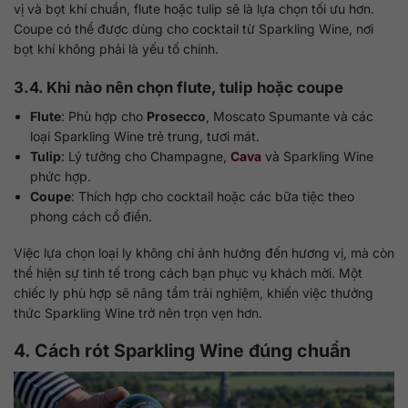
vị và bọt khí chuẩn, flute hoặc tulip sẽ là lựa chọn tối ưu hơn.
Coupe có thể được dùng cho cocktail từ Sparkling Wine, nơi
bọt khí không phải là yếu tố chính.
3.4. Khi nào nên chọn flute, tulip hoặc coupe
Flute
: Phù hợp cho
Prosecco
, Moscato Spumante và các
loại Sparkling Wine trẻ trung, tươi mát.
Tulip
: Lý tưởng cho Champagne,
Cava
và Sparkling Wine
phức hợp.
Coupe
: Thích hợp cho cocktail hoặc các bữa tiệc theo
phong cách cổ điển.
Việc lựa chọn loại ly không chỉ ảnh hưởng đến hương vị, mà còn
thể hiện sự tinh tế trong cách bạn phục vụ khách mời. Một
chiếc ly phù hợp sẽ nâng tầm trải nghiệm, khiến việc thưởng
thức Sparkling Wine trở nên trọn vẹn hơn.
4. Cách rót Sparkling Wine đúng chuẩn