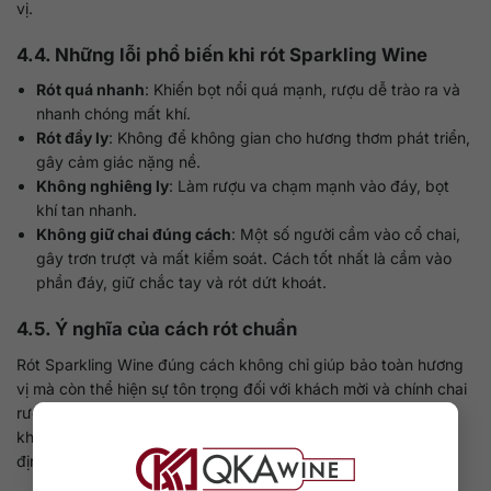
vị.
4.4. Những lỗi phổ biến khi rót Sparkling Wine
Rót quá nhanh
: Khiến bọt nổi quá mạnh, rượu dễ trào ra và
nhanh chóng mất khí.
Rót đầy ly
: Không để không gian cho hương thơm phát triển,
gây cảm giác nặng nề.
Không nghiêng ly
: Làm rượu va chạm mạnh vào đáy, bọt
khí tan nhanh.
Không giữ chai đúng cách
: Một số người cầm vào cổ chai,
gây trơn trượt và mất kiểm soát. Cách tốt nhất là cầm vào
phần đáy, giữ chắc tay và rót dứt khoát.
4.5. Ý nghĩa của cách rót chuẩn
Rót Sparkling Wine đúng cách không chỉ giúp bảo toàn hương
vị mà còn thể hiện sự tôn trọng đối với khách mời và chính chai
rượu. Một ly vang nổ được rót đẹp mắt, bọt khí mịn và đều sẽ
khiến không khí buổi tiệc trở nên tinh tế hơn, đồng thời khẳng
định sự am hiểu và phong cách của người phục vụ.