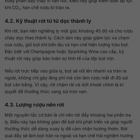
xoay phần đáy thay vì vặn nút. Điều này giúp kiểm soát áp lực
khí CO₂, hạn chế rượu bị trào ra.
4.2. Kỹ thuật rót từ từ dọc thành ly
Khi rót, bạn nên nghiêng ly một góc khoảng 45 độ và cho rượu
chảy dọc theo thành ly. Cách làm này giúp giảm lực va chạm
của rượu, giữ bọt khí bền lâu và hạn chế hiện tượng trào bọt.
Đặc biệt với Champagne hoặc Sparkling Wine cao cấp, kỹ
thuật rót này giúp bảo toàn sự tinh tế của lớp bọt mịn.
Nếu rót trực tiếp vào giữa ly, bọt sẽ nổi lên nhanh và tràn ra
ngoài, không chỉ gây lãng phí mà còn làm rượu mất đi độ sủi
bọt cân bằng. Vì vậy, rót chậm rãi và dứt khoát chính là bí
quyết để thưởng thức vang sủi trọn vẹn.
4.3. Lượng rượu nên rót
Một nguyên tắc cơ bản là chỉ nên rót đầy khoảng hai phần ba
ly. Điều này tạo không gian để bọt khí phát triển và giúp người
thưởng thức dễ dàng xoay ly để cảm nhận hương thơm. Rót
quá đầy sẽ làm bọt tràn ra ngoài và hạn chế trải nghiệm hương