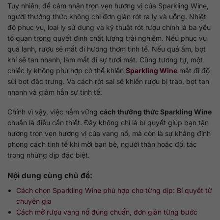
Tuy nhiên, để cảm nhận trọn vẹn hương vị của Sparkling Wine,
người thưởng thức không chỉ đơn giản rót ra ly và uống. Nhiệt
độ phục vụ, loại ly sử dụng và kỹ thuật rót rượu chính là ba yếu
tố quan trọng quyết định chất lượng trải nghiệm. Nếu phục vụ
quá lạnh, rượu sẽ mất đi hương thơm tinh tế. Nếu quá ấm, bọt
khí sẽ tan nhanh, làm mất đi sự tươi mát. Cũng tương tự, một
chiếc ly không phù hợp có thể khiến
Sparkling Wine
mất đi độ
sủi bọt đặc trưng. Và cách rót sai sẽ khiến rượu bị trào, bọt tan
nhanh và giảm hẳn sự tinh tế.
Chính vì vậy, việc nắm vững
cách thưởng thức Sparkling Wine
chuẩn là điều cần thiết. Đây không chỉ là bí quyết giúp bạn tận
hưởng trọn vẹn hương vị của vang nổ, mà còn là sự khẳng định
phong cách tinh tế khi mời bạn bè, người thân hoặc đối tác
trong những dịp đặc biệt.
Nội dung cùng chủ đề:
Cách chọn Sparkling Wine phù hợp cho từng dịp: Bí quyết từ
chuyên gia
Cách mở rượu vang nổ đúng chuẩn, đơn giản từng bước