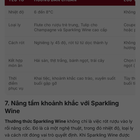
Nhiệt độ
6 đến 8°C
Không để
Loại ly
Flute cho rượu trẻ trung, Tulip cho
Coupe ch
Champagne và Sparkling Wine cao cấp
hoặc ph
Cách rót
Nghiêng ly 45 độ, rót từ từ dọc thành ly
Không ró
hương th
Kết hợp
Hải sản, thịt trắng, bánh ngọt, trái cây
Chọn loạ
món ăn
ngọt (
Br
Thời
Khai tiệc, khoảnh khắc cao trào, xuyên suốt
Tùy theo
điểm
buổi gặp gỡ
buổi tiệc
phục vụ
7. Nâng tầm khoảnh khắc với Sparkling
Wine
Thưởng thức Sparkling Wine
không chỉ là việc rót rượu vào ly
rồi nâng cốc. Đó là cả một nghệ thuật, trong đó nhiệt độ, loại ly
và cách rót đóng vai trò quyết định. Khi Sparkling Wine được