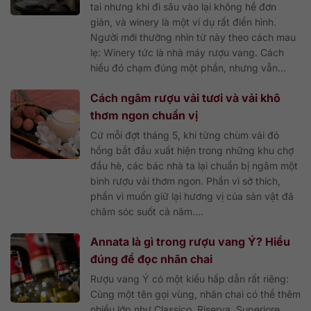
tai nhưng khi đi sâu vào lại không hề đơn
giản, và winery là một ví dụ rất điển hình.
Người mới thường nhìn từ này theo cách mau
lẹ: Winery tức là nhà máy rượu vang. Cách
hiểu đó chạm đúng một phần, nhưng vẫn...
Cách ngâm rượu vải tươi và vải khô
thơm ngon chuẩn vị
Cứ mỗi đợt tháng 5, khi từng chùm vải đỏ
hồng bắt đầu xuất hiện trong những khu chợ
đầu hè, các bác nhà ta lại chuẩn bị ngâm một
bình rượu vải thơm ngon. Phần vì sở thích,
phần vì muốn giữ lại hương vị của sản vật đã
chăm sóc suốt cả năm....
Annata là gì trong rượu vang Ý? Hiểu
đúng để đọc nhãn chai
Rượu vang Ý có một kiểu hấp dẫn rất riêng:
Cùng một tên gọi vùng, nhãn chai có thể thêm
nhiều lớp như Classico, Riserva, Superiore,