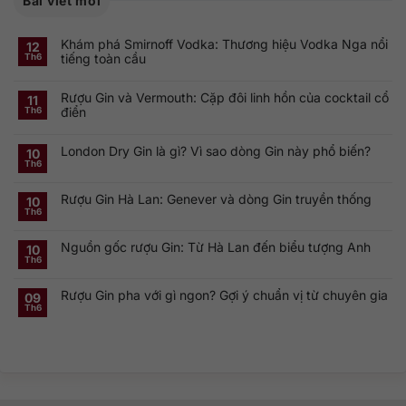
Bài viết mới
Khám phá Smirnoff Vodka: Thương hiệu Vodka Nga nổi
12
tiếng toàn cầu
Th6
Không
có
Rượu Gin và Vermouth: Cặp đôi linh hồn của cocktail cổ
bình
11
luận
điển
Th6
ở
Khám
Không
phá
có
Smirnoff
London Dry Gin là gì? Vì sao dòng Gin này phổ biến?
bình
10
Vodka:
luận
Th6
Thương
ở
Không
hiệu
Rượu
có
Vodka
Gin
bình
Nga
Rượu Gin Hà Lan: Genever và dòng Gin truyền thống
và
luận
10
nổi
ở
Vermouth:
Th6
tiếng
Không
London
Cặp
toàn
có
Dry
đôi
cầu
bình
Gin
linh
Nguồn gốc rượu Gin: Từ Hà Lan đến biểu tượng Anh
luận
10
là
hồn
ở
gì?
của
Th6
Không
Rượu
Vì
cocktail
có
Gin
sao
cổ
bình
Hà
dòng
điển
Rượu Gin pha với gì ngon? Gợi ý chuẩn vị từ chuyên gia
luận
09
Lan:
Gin
ở
Genever
này
Th6
Không
Nguồn
và
phổ
có
gốc
dòng
biến?
bình
rượu
Gin
luận
Gin:
truyền
ở
Từ
thống
Rượu
Hà
Gin
Lan
pha
đến
với
biểu
gì
tượng