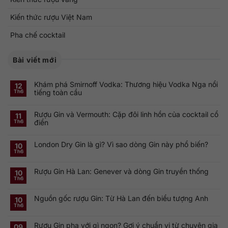
Kiến thức rượu Việt Nam
Pha chế cocktail
Bài viết mới
Khám phá Smirnoff Vodka: Thương hiệu Vodka Nga nổi
12
tiếng toàn cầu
Th6
Không
có
Rượu Gin và Vermouth: Cặp đôi linh hồn của cocktail cổ
bình
11
luận
điển
Th6
ở
Khám
Không
phá
có
Smirnoff
London Dry Gin là gì? Vì sao dòng Gin này phổ biến?
bình
10
Vodka:
luận
Th6
Thương
ở
Không
hiệu
Rượu
có
Vodka
Gin
bình
Nga
Rượu Gin Hà Lan: Genever và dòng Gin truyền thống
và
luận
10
nổi
ở
Vermouth:
Th6
tiếng
Không
London
Cặp
toàn
có
Dry
đôi
cầu
bình
Gin
linh
Nguồn gốc rượu Gin: Từ Hà Lan đến biểu tượng Anh
luận
10
là
hồn
ở
gì?
của
Th6
Không
Rượu
Vì
cocktail
có
Gin
sao
cổ
bình
Hà
dòng
điển
Rượu Gin pha với gì ngon? Gợi ý chuẩn vị từ chuyên gia
luận
09
Lan:
Gin