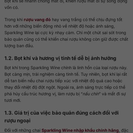
bọt khí sẽ nhanh chóng mất đi, khiến rượu mất đi sự sống động
vốn có.
Trong khi
rượu vang đỏ
hay vang trắng có thể chịu đựng tốt
hơn với những biến động nhỏ về nhiệt độ hoặc ánh sáng,
Sparkling Wine lại cực kỳ nhạy cảm. Chỉ một chút sai sót trong
bảo quản cũng có thể khiến chai rượu không còn giữ được chất
lượng ban đầu.
1.2. Bọt khí và hương vị tinh tế dễ bị ảnh hưởng
Bọt khí trong Sparkling Wine chính là linh hồn của loại rượu này.
Bọt càng mịn, trải nghiệm càng tinh tế. Tuy nhiên, bọt khí lại rất
dễ tan biến nếu chai rượu tiếp xúc với nhiệt độ quá cao hoặc
thay đổi nhiệt độ đột ngột. Ngoài ra, ánh sáng trực tiếp có thể
phá hủy cấu trúc hương vị, làm rượu bị “
nấu chín
” và mất đi sự
tươi mới.
1.3. Giá trị của việc bảo quản đúng cách đối với
rượu ngoại
Đối với những chai
Sparkling Wine nhập khẩu chính hãng
, đặc