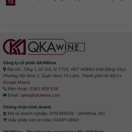
ở
Genever
này
Th6
Không
Nguồn
và
phổ
có
gốc
dòng
biến?
bình
rượu
Gin
luận
Gin:
truyền
ở
Từ
thống
Rượu
Hà
Gin
Lan
pha
đến
với
biểu
gì
tượng
ngon?
Anh
Gợi
ý
chuẩn
vị
từ
chuyên
gia
Công ty cổ phần QKAWine
Địa chỉ:
Tầng 1, số 12A, lô TT02, KĐT HDMon (Hải Đăng City),
Phường Mỹ Đình 2, Quận Nam Từ Liêm, Thành phố Hà Nội
(
Google Maps
)
Điện thoại:
0363 909 636
Email:
sales@qkawine.com
Chứng nhận kinh doanh
Mã số doanh nghiệp: 0110385539 - QKAWine JSC
Giấy phép bán lẻ rượu: 04/GP-UBND
QKAWine - Chuyên rượu ngoại hàng đầu Việt Nam