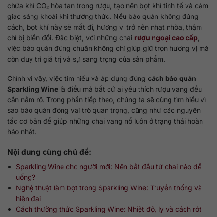
chứa khí CO₂ hòa tan trong rượu, tạo nên bọt khí tinh tế và cảm
giác sảng khoái khi thưởng thức. Nếu bảo quản không đúng
cách, bọt khí này sẽ mất đi, hương vị trở nên nhạt nhòa, thậm
chí bị biến đổi. Đặc biệt, với những chai
rượu ngoại cao cấp
,
việc bảo quản đúng chuẩn không chỉ giúp giữ trọn hương vị mà
còn duy trì giá trị và sự sang trọng của sản phẩm.
Chính vì vậy, việc tìm hiểu và áp dụng đúng
cách bảo quản
Sparkling Wine
là điều mà bất cứ ai yêu thích rượu vang đều
cần nắm rõ. Trong phần tiếp theo, chúng ta sẽ cùng tìm hiểu vì
sao bảo quản đóng vai trò quan trọng, cũng như các nguyên
tắc cơ bản để giúp những chai vang nổ luôn ở trạng thái hoàn
hảo nhất.
Nội dung cùng chủ đề:
Sparkling Wine cho người mới: Nên bắt đầu từ chai nào dễ
uống?
Nghệ thuật làm bọt trong Sparkling Wine: Truyền thống và
hiện đại
Cách thưởng thức Sparkling Wine: Nhiệt độ, ly và cách rót