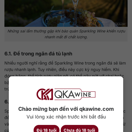
Những sai lầm thường gặp khi bảo quản Sparkling Wine khiến rượu
nhanh mất đi chất lượng.
6.1. Để trong ngăn đá tủ lạnh
Nhiều người nghĩ rằng để Sparkling Wine trong ngăn đá sẽ làm
rượu nhanh lạnh. Tuy nhiên, điều này cực kỳ nguy hiểm. Khi
đóng băng, thể tích rượu giãn nở, có thể gây nứt vỡ chai hoặc
bật tung nút bần. Ngoài ra, việc đóng băng cũng phá vỡ cấu
trúc hương vị và bọt khí, khiến chai rượu trở nên vô giá trị.
6.2. Lắc chai hoặc di chuyển liên tục
Chào mừng bạn đến với qkawine.com
Sparkling Wine rất nhạy cảm với rung động. Việc lắc chai hoặc
Vui lòng xác nhận trước khi bắt đầu
để chai bị di chuyển liên tục sẽ làm bọt khí thoát ra nhanh hơn
và khiến rượu dễ bị đục. Nếu bạn vừa vận chuyển chai rượu từ
cửa hàng về, hãy để chai nghỉ ít nhất vài giờ trước khi khui để
Đủ 18 tuổi
Chưa đủ 18 tuổi