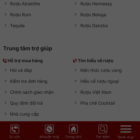
Rượu Absinthe
Rượu Hennessy
Rượu Rum
Rượu Beluga
Tequila
Rượu Danzka
Trung tâm trợ giúp
Hỗ trợ mua hàng
Tìm hiểu về rượu
Hỏi và đáp
Kiến thức rượu vang
Kiểm tra đơn hàng
Hiểu về rượu ngoại
Chính sách giao nhận
Rượu Việt Nam
Quy định đổi trả
Pha chế Cocktail
Nhà cung cấp
Báo giá rượu ngoại
Đánh giá rượu vang
Tư vấn
Khuyến mãi
Trang chủ
Tìm kiếm
Danh mục