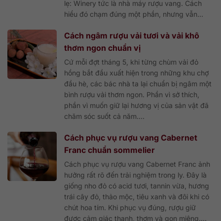
lẹ: Winery tức là nhà máy rượu vang. Cách
hiểu đó chạm đúng một phần, nhưng vẫn...
Cách ngâm rượu vải tươi và vải khô
thơm ngon chuẩn vị
Cứ mỗi đợt tháng 5, khi từng chùm vải đỏ
hồng bắt đầu xuất hiện trong những khu chợ
đầu hè, các bác nhà ta lại chuẩn bị ngâm một
bình rượu vải thơm ngon. Phần vì sở thích,
phần vì muốn giữ lại hương vị của sản vật đã
chăm sóc suốt cả năm....
Cách phục vụ rượu vang Cabernet
Franc chuẩn sommelier
Cách phục vụ rượu vang Cabernet Franc ảnh
hưởng rất rõ đến trải nghiệm trong ly. Đây là
giống nho đỏ có acid tươi, tannin vừa, hương
trái cây đỏ, thảo mộc, tiêu xanh và đôi khi có
chút hoa tím. Khi phục vụ đúng, rượu giữ
được cảm giác thanh, thơm và gọn miệng....