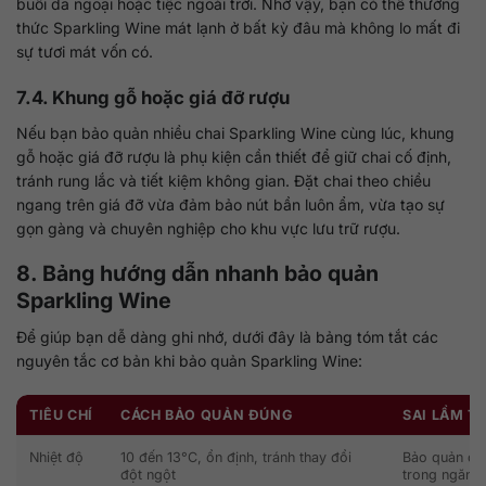
buổi dã ngoại hoặc tiệc ngoài trời. Nhờ vậy, bạn có thể thưởng
thức Sparkling Wine mát lạnh ở bất kỳ đâu mà không lo mất đi
sự tươi mát vốn có.
7.4. Khung gỗ hoặc giá đỡ rượu
Nếu bạn bảo quản nhiều chai Sparkling Wine cùng lúc, khung
gỗ hoặc giá đỡ rượu là phụ kiện cần thiết để giữ chai cố định,
tránh rung lắc và tiết kiệm không gian. Đặt chai theo chiều
ngang trên giá đỡ vừa đảm bảo nút bần luôn ẩm, vừa tạo sự
gọn gàng và chuyên nghiệp cho khu vực lưu trữ rượu.
8. Bảng hướng dẫn nhanh bảo quản
Sparkling Wine
Để giúp bạn dễ dàng ghi nhớ, dưới đây là bảng tóm tắt các
nguyên tắc cơ bản khi bảo quản Sparkling Wine:
TIÊU CHÍ
CÁCH BẢO QUẢN ĐÚNG
SAI LẦM T
Nhiệt độ
10 đến 13°C, ổn định, tránh thay đổi
Bảo quản ở n
đột ngột
trong ngăn 