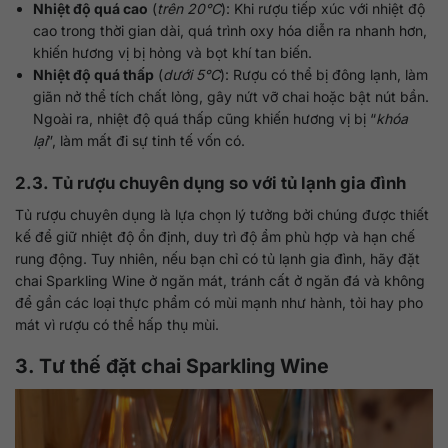
Nhiệt độ quá cao
(
trên 20°C
): Khi rượu tiếp xúc với nhiệt độ
cao trong thời gian dài, quá trình oxy hóa diễn ra nhanh hơn,
khiến hương vị bị hỏng và bọt khí tan biến.
Nhiệt độ quá thấp
(
dưới 5°C
): Rượu có thể bị đông lạnh, làm
giãn nở thể tích chất lỏng, gây nứt vỡ chai hoặc bật nút bần.
Ngoài ra, nhiệt độ quá thấp cũng khiến hương vị bị “
khóa
lại
”, làm mất đi sự tinh tế vốn có.
2.3. Tủ rượu chuyên dụng so với tủ lạnh gia đình
Tủ rượu chuyên dụng là lựa chọn lý tưởng bởi chúng được thiết
kế để giữ nhiệt độ ổn định, duy trì độ ẩm phù hợp và hạn chế
rung động. Tuy nhiên, nếu bạn chỉ có tủ lạnh gia đình, hãy đặt
chai Sparkling Wine ở ngăn mát, tránh cất ở ngăn đá và không
để gần các loại thực phẩm có mùi mạnh như hành, tỏi hay pho
mát vì rượu có thể hấp thụ mùi.
3. Tư thế đặt chai Sparkling Wine