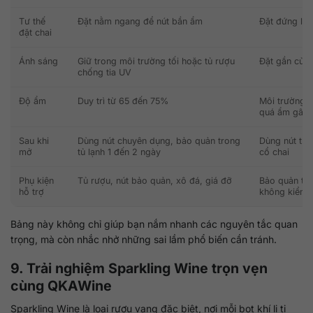
Tư thế
Đặt nằm ngang để nút bần ẩm
Đặt đứng lâu
đặt chai
Ánh sáng
Giữ trong môi trường tối hoặc tủ rượu
Đặt gần cửa
chống tia UV
Độ ẩm
Duy trì từ 65 đến 75%
Môi trường q
quá ẩm gây 
Sau khi
Dùng nút chuyên dụng, bảo quản trong
Dùng nút thư
mở
tủ lạnh 1 đến 2 ngày
cổ chai
Phụ kiện
Tủ rượu, nút bảo quản, xô đá, giá đỡ
Bảo quản tro
hỗ trợ
không kiểm 
Bảng này không chỉ giúp bạn nắm nhanh các nguyên tắc quan
trọng, mà còn nhắc nhở những sai lầm phổ biến cần tránh.
9. Trải nghiệm Sparkling Wine trọn vẹn
cùng
QKAWine
Sparkling Wine là loại rượu vang đặc biệt, nơi mỗi bọt khí li ti