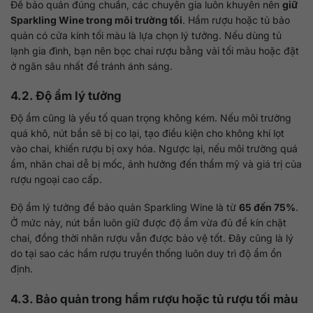
Để bảo quản đúng chuẩn, các chuyên gia luôn khuyên nên
giữ
Sparkling Wine trong môi trường tối
. Hầm rượu hoặc tủ bảo
quản có cửa kính tối màu là lựa chọn lý tưởng. Nếu dùng tủ
lạnh gia đình, bạn nên bọc chai rượu bằng vải tối màu hoặc đặt
ở ngăn sâu nhất để tránh ánh sáng.
4.2. Độ ẩm lý tưởng
Độ ẩm cũng là yếu tố quan trọng không kém. Nếu môi trường
quá khô, nút bần sẽ bị co lại, tạo điều kiện cho không khí lọt
vào chai, khiến rượu bị oxy hóa. Ngược lại, nếu môi trường quá
ẩm, nhãn chai dễ bị mốc, ảnh hưởng đến thẩm mỹ và giá trị của
rượu ngoại cao cấp.
Độ ẩm lý tưởng để bảo quản Sparkling Wine là từ
65 đến 75%
.
Ở mức này, nút bần luôn giữ được độ ẩm vừa đủ để kín chặt
chai, đồng thời nhãn rượu vẫn được bảo vệ tốt. Đây cũng là lý
do tại sao các hầm rượu truyền thống luôn duy trì độ ẩm ổn
định.
4.3. Bảo quản trong hầm rượu hoặc tủ rượu tối màu