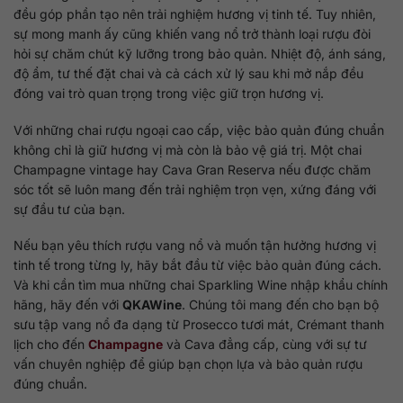
đều góp phần tạo nên trải nghiệm hương vị tinh tế. Tuy nhiên,
sự mong manh ấy cũng khiến vang nổ trở thành loại rượu đòi
hỏi sự chăm chút kỹ lưỡng trong bảo quản. Nhiệt độ, ánh sáng,
độ ẩm, tư thế đặt chai và cả cách xử lý sau khi mở nắp đều
đóng vai trò quan trọng trong việc giữ trọn hương vị.
Với những chai rượu ngoại cao cấp, việc bảo quản đúng chuẩn
không chỉ là giữ hương vị mà còn là bảo vệ giá trị. Một chai
Champagne vintage hay Cava Gran Reserva nếu được chăm
sóc tốt sẽ luôn mang đến trải nghiệm trọn vẹn, xứng đáng với
sự đầu tư của bạn.
Nếu bạn yêu thích rượu vang nổ và muốn tận hưởng hương vị
tinh tế trong từng ly, hãy bắt đầu từ việc bảo quản đúng cách.
Và khi cần tìm mua những chai Sparkling Wine nhập khẩu chính
hãng, hãy đến với
QKAWine
. Chúng tôi mang đến cho bạn bộ
sưu tập vang nổ đa dạng từ Prosecco tươi mát, Crémant thanh
lịch cho đến
Champagne
và Cava đẳng cấp, cùng với sự tư
vấn chuyên nghiệp để giúp bạn chọn lựa và bảo quản rượu
đúng chuẩn.