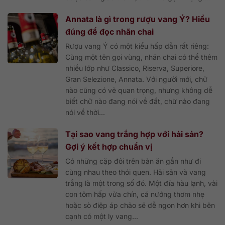
Annata là gì trong rượu vang Ý? Hiểu
đúng để đọc nhãn chai
Rượu vang Ý có một kiểu hấp dẫn rất riêng:
Cùng một tên gọi vùng, nhãn chai có thể thêm
nhiều lớp như Classico, Riserva, Superiore,
Gran Selezione, Annata. Với người mới, chữ
nào cũng có vẻ quan trọng, nhưng không dễ
biết chữ nào đang nói về đất, chữ nào đang
nói về thời...
Tại sao vang trắng hợp với hải sản?
Gợi ý kết hợp chuẩn vị
Có những cặp đôi trên bàn ăn gần như đi
cùng nhau theo thói quen. Hải sản và vang
trắng là một trong số đó. Một đĩa hàu lạnh, vài
con tôm hấp vừa chín, cá nướng thơm nhẹ
hoặc sò điệp áp chảo sẽ dễ ngon hơn khi bên
cạnh có một ly vang...