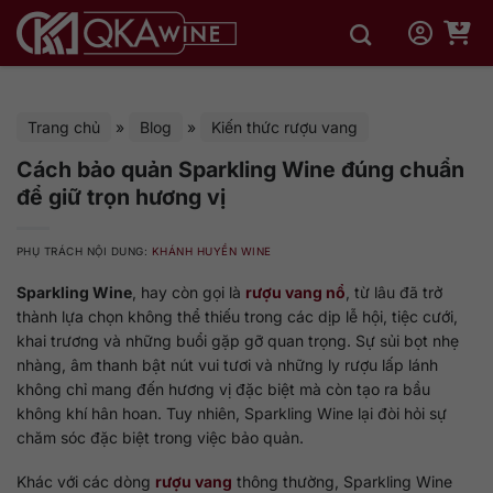
Bỏ
qua
nội
dung
Trang chủ
»
Blog
»
Kiến thức rượu vang
Cách bảo quản Sparkling Wine đúng chuẩn
để giữ trọn hương vị
PHỤ TRÁCH NỘI DUNG:
KHÁNH HUYỀN WINE
Sparkling Wine
, hay còn gọi là
rượu vang nổ
, từ lâu đã trở
thành lựa chọn không thể thiếu trong các dịp lễ hội, tiệc cưới,
khai trương và những buổi gặp gỡ quan trọng. Sự sủi bọt nhẹ
nhàng, âm thanh bật nút vui tươi và những ly rượu lấp lánh
không chỉ mang đến hương vị đặc biệt mà còn tạo ra bầu
không khí hân hoan. Tuy nhiên, Sparkling Wine lại đòi hỏi sự
chăm sóc đặc biệt trong việc bảo quản.
Khác với các dòng
rượu vang
thông thường, Sparkling Wine