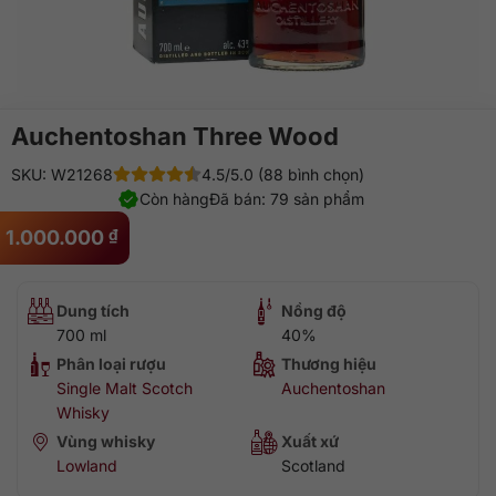
Auchentoshan Three Wood
SKU: W21268
4.5/5.0 (88 bình chọn)
Còn hàng
Đã bán: 79 sản phẩm
1.000.000
₫
Dung tích
Nồng độ
700 ml
40%
Phân loại rượu
Thương hiệu
Single Malt Scotch
Auchentoshan
Whisky
Vùng whisky
Xuất xứ
Lowland
Scotland