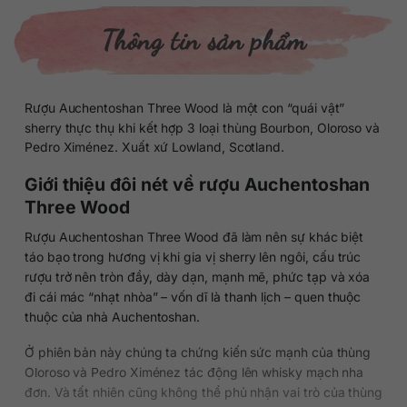
Thông tin sản phẩm
Rượu Auchentoshan Three Wood là một con “quái vật”
sherry thực thụ khi kết hợp 3 loại thùng Bourbon, Oloroso và
Pedro Ximénez. Xuất xứ Lowland, Scotland.
Giới thiệu đôi nét về rượu Auchentoshan
Three Wood
Rượu Auchentoshan Three Wood đã làm nên sự khác biệt
táo bạo trong hương vị khi gia vị sherry lên ngôi, cấu trúc
rượu trở nên tròn đầy, dày dạn, mạnh mẽ, phức tạp và xóa
đi cái mác “nhạt nhòa” – vốn dĩ là thanh lịch – quen thuộc
thuộc của nhà Auchentoshan.
Ở phiên bản này chúng ta chứng kiến sức mạnh của thùng
Oloroso và Pedro Ximénez tác động lên whisky mạch nha
đơn. Và tất nhiên cũng không thể phủ nhận vai trò của thùng