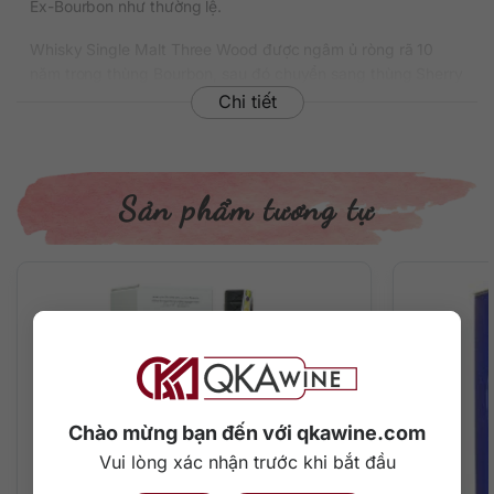
Ex-Bourbon như thường lệ.
Whisky Single Malt Three Wood được ngâm ủ ròng rã 10
năm trong thùng Bourbon, sau đó chuyển sang thùng Sherry
Oloroso trong khoảng 1 năm và dành năm cuối cùng ngủ
Chi tiết
trong thùng Pedro Ximénez. Đây là một dòng sherry whisky
đích thực dành cho mọi tín đồ whisky Scotland trên thế giới.
Thông tin chi tiết về rượu
Sản phẩm tương tự
Xuất xứ: Scotland
Vùng sản xuất: Lowland
Thương hiệu: Auchentoshan
Phân loại: Single Malt Scotch Whisky
Nồng độ: 40%
Dung tích: 700 ml
Màu sắc: Màu hổ phách đậm đà
Cách thưởng thức: Uống nguyên chất, thêm đá viên, pha
chế cocktail
Chào mừng bạn đến với qkawine.com
Vui lòng xác nhận trước khi bắt đầu
Mô tả hương vị rượu