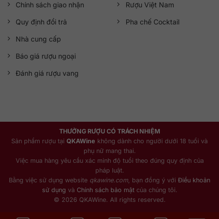
Chính sách giao nhận
Rượu Việt Nam
Quy định đổi trả
Pha chế Cocktail
Nhà cung cấp
Báo giá rượu ngoại
Đánh giá rượu vang
THƯỞNG RƯỢU CÓ TRÁCH NHIỆM
Sản phẩm rượu tại
QKAWine
không dành cho người dưới 18 tuổi và
phụ nữ mang thai.
Việc mua hàng yêu cầu xác minh độ tuổi theo đúng quy định của
pháp luật.
Bằng việc sử dụng website
qkawine.com
, bạn đồng ý với
Điều khoản
sử dụng
và
Chính sách bảo mật
của chúng tôi.
© 2026 QKAWine. All rights reserved.