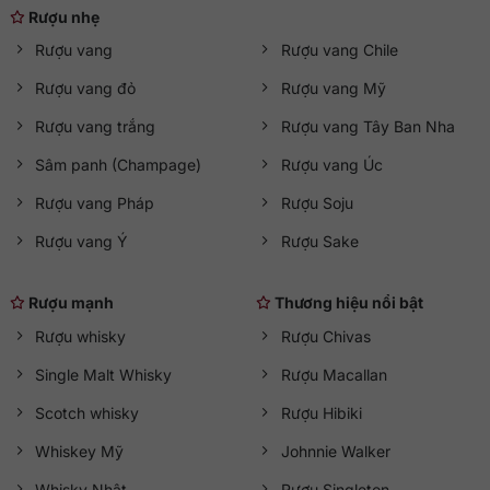
Rượu nhẹ
Rượu vang
Rượu vang Chile
Rượu vang đỏ
Rượu vang Mỹ
Rượu vang trắng
Rượu vang Tây Ban Nha
Sâm panh (Champage)
Rượu vang Úc
Rượu vang Pháp
Rượu Soju
Rượu vang Ý
Rượu Sake
Rượu mạnh
Thương hiệu nổi bật
Rượu whisky
Rượu Chivas
Single Malt Whisky
Rượu Macallan
Scotch whisky
Rượu Hibiki
Whiskey Mỹ
Johnnie Walker
Whisky Nhật
Rượu Singleton