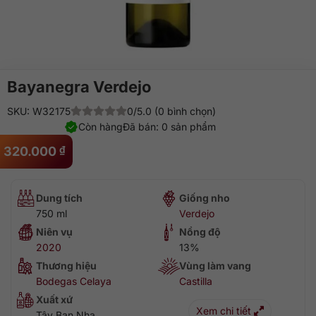
Bayanegra Verdejo
SKU: W32175
0/5.0 (0 bình chọn)
Còn hàng
Đã bán: 0 sản phẩm
320.000
₫
Dung tích
Giống nho
750 ml
Verdejo
Niên vụ
Nồng độ
2020
13%
Thương hiệu
Vùng làm vang
Bodegas Celaya
Castilla
Xuất xứ
Xem chi tiết
Tây Ban Nha