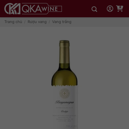
Bỏ
qua
nội
dung
Trang chủ
/
Rượu vang
/
Vang trắng