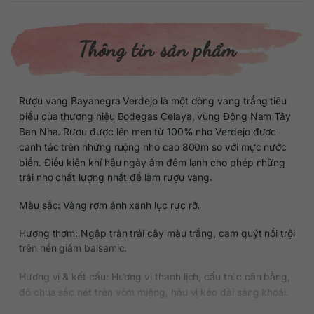
Thông tin sản phẩm
Rượu vang Bayanegra Verdejo là một dòng vang trắng tiêu
biểu của thương hiệu Bodegas Celaya, vùng Đông Nam Tây
Ban Nha. Rượu được lên men từ 100% nho Verdejo được
canh tác trên những ruộng nho cao 800m so với mực nước
biển. Điều kiện khí hậu ngày ấm đêm lạnh cho phép những
trái nho chất lượng nhất để làm rượu vang.
Màu sắc: Vàng rơm ánh xanh lục rực rỡ.
Hương thơm: Ngập tràn trái cây màu trắng, cam quýt nổi trội
trên nền giấm balsamic.
Hương vị & kết cấu: Hương vị thanh lịch, cấu trúc cân bằng,
độ chua sắc nét trên vòm miệng, hậu vị kéo dài sảng khoái.