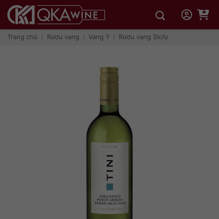
Bỏ
qua
nội
dung
Trang chủ
/
Rượu vang
/
Vang Ý
/
Rượu vang Sicily