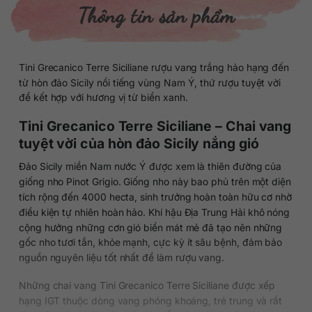
Thông tin sản phẩm
Tini Grecanico Terre Siciliane rượu vang trắng hảo hạng đến
từ hòn đảo Sicily nổi tiếng vùng Nam Ý, thứ rượu tuyệt vời
để kết hợp với hương vị từ biển xanh.
Tini Grecanico Terre Siciliane – Chai vang
tuyệt vời của hòn đảo Sicily nắng gió
Đảo Sicily miền Nam nước Ý được xem là thiên đường của
giống nho Pinot Grigio. Giống nho này bao phủ trên một diện
tích rộng đến 4000 hecta, sinh trưởng hoàn toàn hữu cơ nhờ
điều kiện tự nhiên hoàn hảo. Khí hậu Địa Trung Hải khô nóng
cộng hưởng những cơn gió biển mát mẻ đã tạo nên những
gốc nho tươi tắn, khỏe mạnh, cực kỳ ít sâu bệnh, đảm bảo
nguồn nguyên liệu tốt nhất để làm rượu vang.
Những chai vang Tini Grecanico Terre Siciliane được xếp
hạng IGT thuộc dòng vang phóng khoáng, trẻ trung và rất