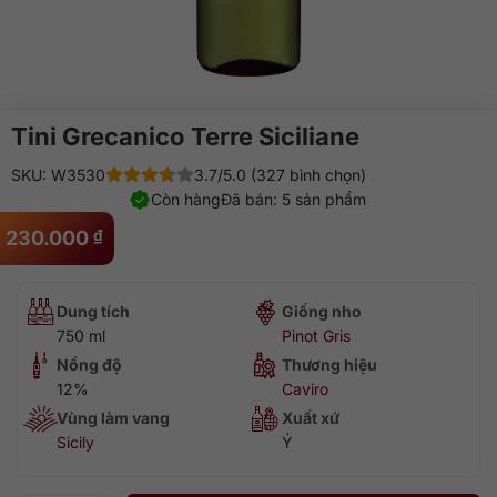
Tini Grecanico Terre Siciliane
SKU: W3530
3.7/5.0 (327 bình chọn)
Còn hàng
Đã bán: 5 sản phẩm
230.000
₫
Dung tích
Giống nho
750 ml
Pinot Gris
Nồng độ
Thương hiệu
12%
Caviro
Vùng làm vang
Xuất xứ
Sicily
Ý