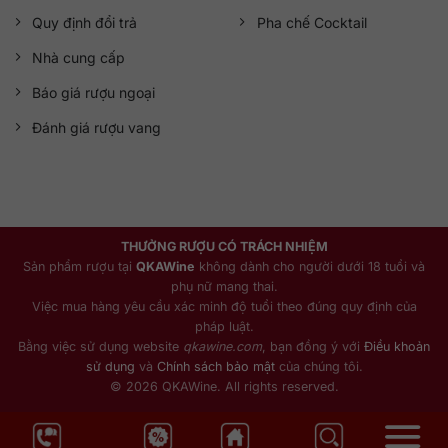
Quy định đổi trả
Pha chế Cocktail
Nhà cung cấp
Báo giá rượu ngoại
Đánh giá rượu vang
THƯỞNG RƯỢU CÓ TRÁCH NHIỆM
Sản phẩm rượu tại
QKAWine
không dành cho người dưới 18 tuổi và
phụ nữ mang thai.
Việc mua hàng yêu cầu xác minh độ tuổi theo đúng quy định của
pháp luật.
Bằng việc sử dụng website
qkawine.com
, bạn đồng ý với
Điều khoản
sử dụng
và
Chính sách bảo mật
của chúng tôi.
© 2026 QKAWine. All rights reserved.