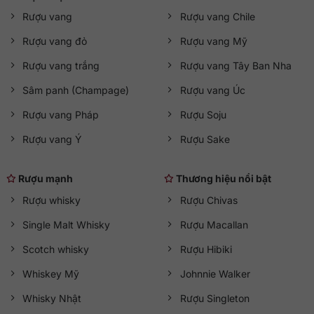
Rượu vang
Rượu vang Chile
Rượu vang đỏ
Rượu vang Mỹ
Rượu vang trắng
Rượu vang Tây Ban Nha
Sâm panh (Champage)
Rượu vang Úc
Rượu vang Pháp
Rượu Soju
Rượu vang Ý
Rượu Sake
Rượu mạnh
Thương hiệu nổi bật
Rượu whisky
Rượu Chivas
Single Malt Whisky
Rượu Macallan
Scotch whisky
Rượu Hibiki
Whiskey Mỹ
Johnnie Walker
Whisky Nhật
Rượu Singleton