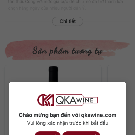
tân thời. Cùng với mức giá cực dễ chịu, nó đã trở thành lựa
chọn hàng ngày của nhiều người dân Ý.
Thông tin chi tiết
Chi tiết
Xuất xứ: Ý
Tên đầy đủ: Tini Grecanico – Pinot Grigio – Terre Siciliane
Thương hiệu: Caviro Soc. Coop. Agricola
Sản phẩm tương tự
Vùng sản xuất: Sicily
Loại vang: Rượu vang trắng
Giống nho: Pinot Grigio
Nồng độ: 12%
Dung tích: 750 ml
Màu sắc: Màu vàng nhạt
Nhiệt độ phục vụ: Vang sẽ ngon nhất khi uống ở nhiệt độ
từ 12-14 độ C.
Quy cách: Thùng 6 chai
Quy trình sản xuất vang
Chào mừng bạn đến với qkawine.com
Vui lòng xác nhận trước khi bắt đầu
Nhà làm vang Caviro đã khéo chọn ra những trái nho đạt
tiêu chuẩn bằng cách thủ công kết hợp máy móc hiện đại.