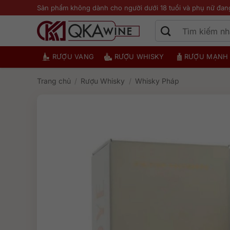
Bỏ
Sản phẩm không dành cho người dưới 18 tuổi và phụ nữ đan
qua
nội
dung
RƯỢU VANG
RƯỢU WHISKY
RƯỢU MẠNH
Trang chủ
/
Rượu Whisky
/
Whisky Pháp