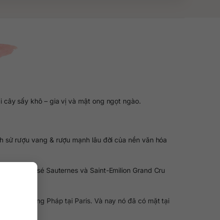
i cây sấy khô – gia vị và mật ong ngọt ngào.
ch sử rượu vang & rượu mạnh lâu đời của nền văn hóa
r Cru Classé Sauternes và Saint-Emilion Grand Cru
 Tổng thống Pháp tại Paris. Và nay nó đã có mặt tại