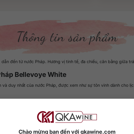
Thông tin sản phẩm
 dẫn đến từ nước Pháp. Hương vị tinh tế, đa chiều, cân bằng giữa trá
 Pháp Bellevoye White
ên và duy nhất của nước Pháp, được xem như sự tôn vinh dành cho lị
ùng ủ hạng sang từng đổ đầy các loại rượu vang thượng hạng gồm 1e
 loại rượu đầy cảm xúc và rất khó tìm thấy ở nơi nào khác.
khoang hạng nhất của hãng hàng không Air France và cả dinh thự của
Chào mừng bạn đến với qkawine.com