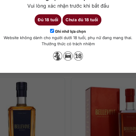
Vui lòng xác nhận trước khi bắt đầu
isco.
Đủ 18 tuổi
Chưa đủ 18 tuổi
Ghi nhớ lựa chọn
Chi tiết
Website không dành cho người dưới 18 tuổi, phụ nữ đang mang thai.
Thưởng thức có trách nhiệm
Sản phẩm tương tự
ha chế cocktail
i các loại trái cây sấy khô (quả mơ, quả chà là, quả lý chua) hòa qu