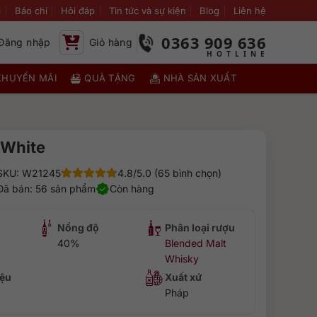
i
Báo chí
Hỏi đáp
Tin tức và sự kiện
Blog
Liên hệ
0363 909 636
Đăng nhập
Giỏ hàng
KHUYẾN MÃI
QUÀ TẶNG
NHÀ SẢN XUẤT
 White
SKU: W21245
4.8/5.0 (65 bình chọn)
Đã bán: 56 sản phẩm
Còn hàng
Nồng độ
Phân loại rượu
40%
Blended Malt
Whisky
ệu
Xuất xứ
Pháp