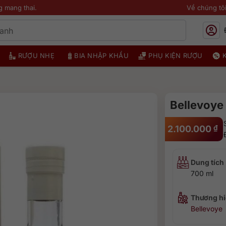
g mang thai.
Về chúng tô
RƯỢU NHẸ
BIA NHẬP KHẨU
PHỤ KIỆN RƯỢU
Bellevoye
2.100.000
₫
Dung tích
700 ml
Thương hi
Bellevoye