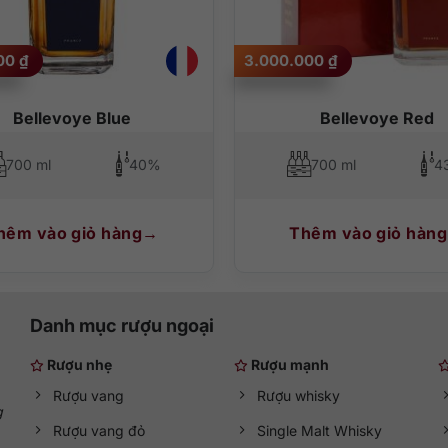
ạo với nhiều loại trái cây mọng nước.
hạnh nhân và hạt phỉ rang.
000
₫
3.000.000
₫
Bellevoye Blue
Bellevoye Red
700 ml
40%
700 ml
4
hêm vào giỏ hàng
Thêm vào giỏ hàng
Danh mục rượu ngoại
Rượu nhẹ
Rượu mạnh
Rượu vang
Rượu whisky
g
Rượu vang đỏ
Single Malt Whisky