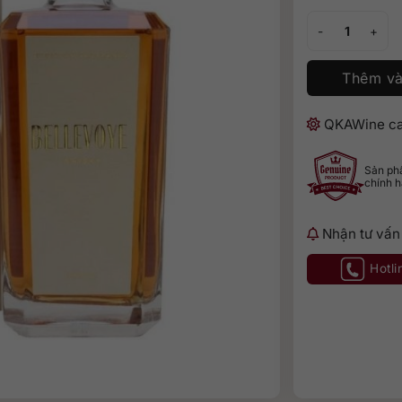
Bellevoye White
Thêm và
QKAWine ca
Sản p
chính 
Nhận tư vấn
Hotli