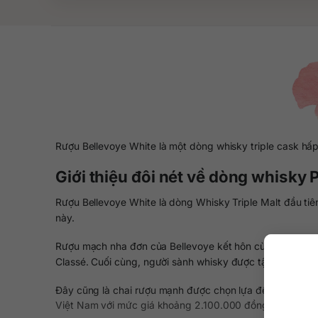
Rượu Bellevoye White là một dòng whisky triple cask hấp
Giới thiệu đôi nét về dòng whisky
Rượu Bellevoye White là dòng Whisky Triple Malt đầu ti
này.
Rượu mạch nha đơn của Bellevoye kết hôn cùng những th
Classé. Cuối cùng, người sành whisky được tận hưởng một
Đây cũng là chai rượu mạnh được chọn lựa để phục vụ ở 
Việt Nam với mức giá khoảng 2.100.000 đồng/chai.