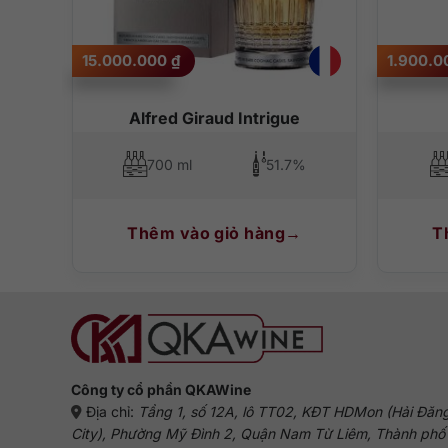
– Hương vị: Vị rượu ngọt ngào mãnh liệt và có phần táo b
– Hậu vị: Kết thúc kéo dài, nồng ấm với hương thơm của 
15.000.000
₫
1.900.
sky
Alfred Giraud Intrigue
700 ml
51.7%
Thêm vào giỏ hàng
T
Công ty cổ phần QKAWine
Địa chỉ:
Tầng 1, số 12A, lô TT02, KĐT HDMon (Hải Đăn
City), Phường Mỹ Đình 2, Quận Nam Từ Liêm, Thành phố