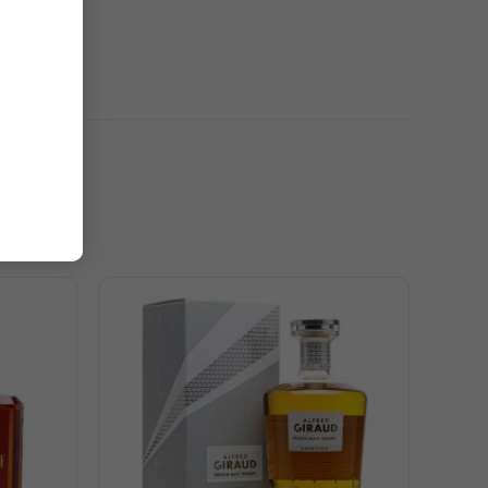
yện tinh tế với gia vị ấm áp (quế, gừng, vani) và mật