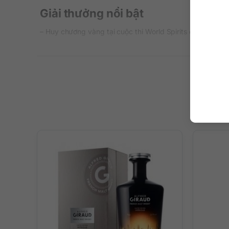
Giải thưởng nổi bật
– Huy chương vàng tại cuộc thi World Spirits ở San Franc
– Huy chương vàng tại cuộc thi Wines and Spirits ở Mỹ.
Thông tin chi tiết về rượu
Xuất xứ: Pháp
Thương hiệu: Bellevoye
Phân loại: Blended Malt Whisky
Nồng độ: 40%
Dung tích: 700 ml
Màu sắc: Màu hổ phách sáng tinh tế
Cách thưởng thức: Uống nguyên chất, thêm đá viên, p
Mô tả hương vị rượu
– Hương thơm: Đa tầng hương thơm và chiều sâu sắc nét vớ
ong hoa keo ngọt ngào.