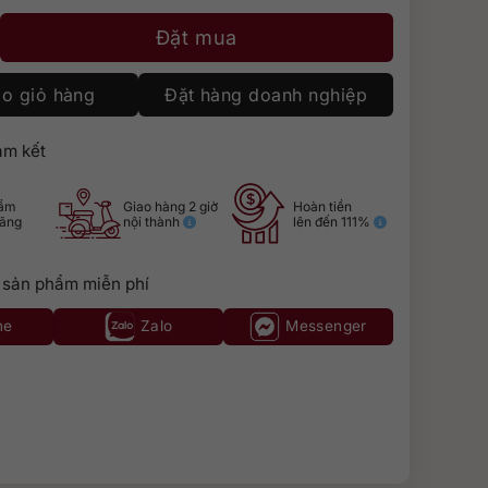
 số lượng
Đặt mua
o giỏ hàng
Đặt hàng doanh nghiệp
m kết
hẩm
Giao hàng 2 giờ
Hoàn tiền
hãng
nội thành
lên đến 111%
 sản phẩm miễn phí
ne
Zalo
Messenger