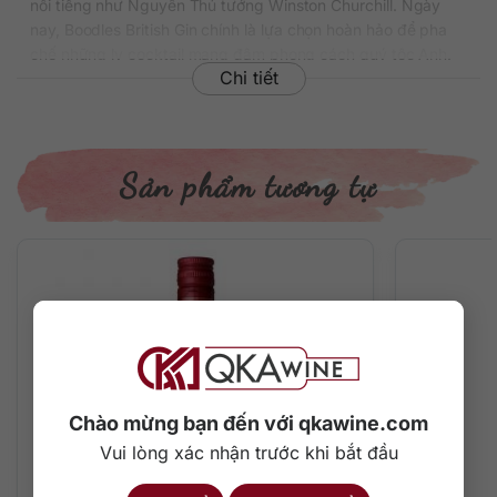
nổi tiếng như Nguyên Thủ tướng Winston Churchill. Ngày
nay, Boodles British Gin chính là lựa chọn hoàn hảo để pha
chế những ly cocktail mang đậm phong cách quý tộc Anh.
Chi tiết
Thông tin chi tiết về rượu
Xuất xứ: Anh
Thương hiệu: Boodles
Sản phẩm tương tự
Phân loại: Gin
Nồng độ: 40%
Dung tích: 700 ml
Màu sắc: Trong suốt
Cách thưởng thức: Uống nguyên chất, thêm đá viên, pha
chế cocktail
Đặc điểm hương vị rượu và cách thưởng
thức
Các thành phần tự nhiên nguyên chất tạo nên tính êm mượt
Chào mừng bạn đến với qkawine.com
cho rượu, nó cũng ngập tràn hương vị ngọt ngào và mùi
Vui lòng xác nhận trước khi bắt đầu
hương tinh dầu quả thông có trong cây Juniper.