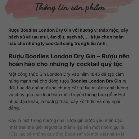
Thông tin sản phẩm
Rượu Boodles London Dry Gin với hương vị thảo mộc, cây
bách xù và rau mùi, êm dịu, sạch sẽ,… là lựa chọn hoàn
hảo cho những ly cocktail sang trọng kiểu Anh.
Rượu Boodles London Dry Gin – Rượu nền
hoàn hảo cho những ly cocktail quý tộc
Một công thức Gin London Dry vào năm 1845 đã tạo cảm
hứng mạnh mẽ cho dòng rượu
Boodles London Dry Gin
ra
đời. Lúc đó chúng được chưng cất từ lúa mì Anh chất lượng
và chảy qua các loại thảo mộc truyền thống bao gồm: Hạt
nhục đậu khấu, lá hương thảo, cây xô thơm và cây ngải
đắng.
Đây là một trong những chai rượu gin được yêu mến bậc
nhất trên thế giới. Người ta thành lập nên một nhóm gọi là
“Câu lạc bộ những quý ông Boodles” với một vài nhân vật