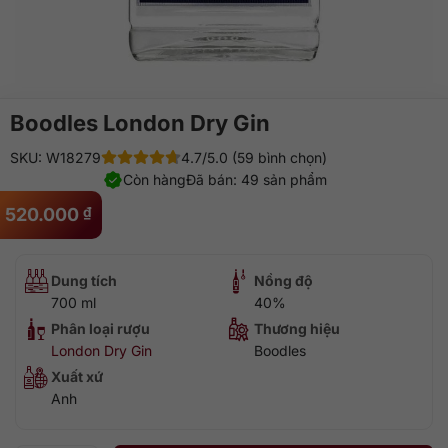
Boodles London Dry Gin
SKU: W18279
4.7/5.0 (59 bình chọn)
Còn hàng
Đã bán: 49 sản phẩm
520.000
₫
Dung tích
Nồng độ
700 ml
40%
Phân loại rượu
Thương hiệu
London Dry Gin
Boodles
Xuất xứ
Anh