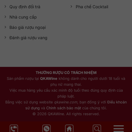
Quy định đổi trả
Pha chế Cocktail
Nhà cung cấp
Báo giá rượu ngoại
Đánh giá rượu vang
THƯỞNG RƯỢU CÓ TRÁCH NHIỆM
Sản phẩm rượu tại
QKAWine
không dành cho người dưới 18 tuổi và
phụ nữ mang thai.
Việc mua hàng yêu cầu xác minh độ tuổi theo đúng quy định của
pháp luật.
Bằng việc sử dụng website
qkawine.com
, bạn đồng ý với
Điều khoản
sử dụng
và
Chính sách bảo mật
của chúng tôi.
© 2026 QKAWine. All rights reserved.