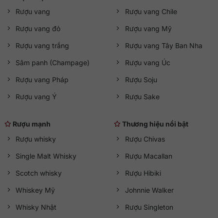
Rượu vang
Rượu vang Chile
Rượu vang đỏ
Rượu vang Mỹ
Rượu vang trắng
Rượu vang Tây Ban Nha
Sâm panh (Champage)
Rượu vang Úc
Rượu vang Pháp
Rượu Soju
Rượu vang Ý
Rượu Sake
Rượu mạnh
Thương hiệu nổi bật
Rượu whisky
Rượu Chivas
Single Malt Whisky
Rượu Macallan
Scotch whisky
Rượu Hibiki
Whiskey Mỹ
Johnnie Walker
Whisky Nhật
Rượu Singleton