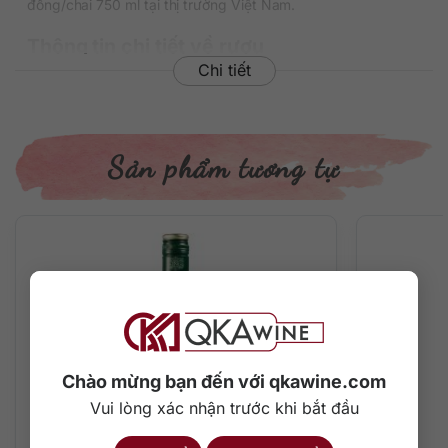
đồng/chai 750 ml tại thị trường Việt Nam.
Thông tin chi tiết về rượu
Chi tiết
Xuất xứ: Ý
Thương hiệu: Borgogno
Phân loại: Vermouth
Nồng độ: 16.5%
Sản phẩm tương tự
Dung tích: 750 ml
Màu sắc: Màu hổ phách ánh đỏ gạch
Cách thưởng thức: Uống trực tiếp cùng đá lạnh / ướp
lạnh, pha chế cocktail
Mô tả hương vị rượu
Gam màu hổ phách ánh đỏ gạch phản ánh sự giàu có và
phức tạp của hương vị sau thời gian ngâm ủ phù hợp.
– Hương thơm đa dạng hấp dẫn trên mũi với gợi ý của thảo
Chào mừng bạn đến với qkawine.com
dược, gia vị (quế, đinh hương, hồi), trái cây chín đỏ và cam
Vui lòng xác nhận trước khi bắt đầu
thảo.