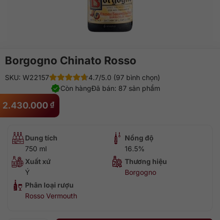
Borgogno Chinato Rosso
SKU: W22157
4.7/5.0 (97 bình chọn)
Còn hàng
Đã bán: 87 sản phẩm
2.430.000
₫
Dung tích
Nồng độ
750 ml
16.5%
Xuất xứ
Thương hiệu
Ý
Borgogno
Phân loại rượu
Rosso Vermouth