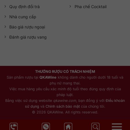
Quy định đổi trả
Pha chế Cocktail
Nhà cung cấp
Báo giá rượu ngoại
Đánh giá rượu vang
THƯỞNG RƯỢU CÓ TRÁCH NHIỆM
Sản phẩm rượu tại
QKAWine
không dành cho người dưới 18 tuổi và
phụ nữ mang thai.
Việc mua hàng yêu cầu xác minh độ tuổi theo đúng quy định của
pháp luật.
Bằng việc sử dụng website
qkawine.com
, bạn đồng ý với
Điều khoản
sử dụng
và
Chính sách bảo mật
của chúng tôi.
© 2026 QKAWine. All rights reserved.