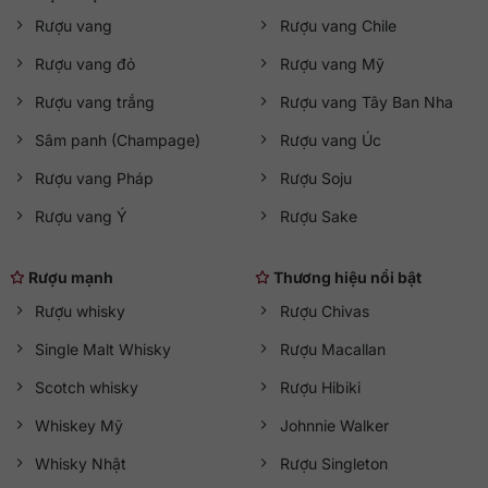
Rượu vang
Rượu vang Chile
Rượu vang đỏ
Rượu vang Mỹ
Rượu vang trắng
Rượu vang Tây Ban Nha
Sâm panh (Champage)
Rượu vang Úc
Rượu vang Pháp
Rượu Soju
Rượu vang Ý
Rượu Sake
Rượu mạnh
Thương hiệu nổi bật
Rượu whisky
Rượu Chivas
Single Malt Whisky
Rượu Macallan
Scotch whisky
Rượu Hibiki
Whiskey Mỹ
Johnnie Walker
Whisky Nhật
Rượu Singleton