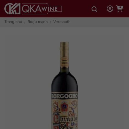
Bỏ
qua
nội
dung
Trang chủ
/
Rượu mạnh
/
Vermouth