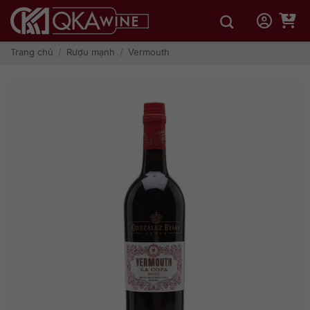
Bỏ
qua
nội
dung
Trang chủ
/
Rượu mạnh
/
Vermouth