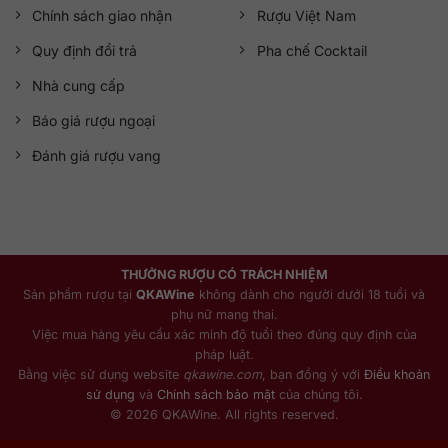
Chính sách giao nhận
Rượu Việt Nam
Quy định đổi trả
Pha chế Cocktail
Nhà cung cấp
Báo giá rượu ngoại
Đánh giá rượu vang
THƯỞNG RƯỢU CÓ TRÁCH NHIỆM
Sản phẩm rượu tại
QKAWine
không dành cho người dưới 18 tuổi và
phụ nữ mang thai.
Việc mua hàng yêu cầu xác minh độ tuổi theo đúng quy định của
pháp luật.
Bằng việc sử dụng website
qkawine.com
, bạn đồng ý với
Điều khoản
sử dụng
và
Chính sách bảo mật
của chúng tôi.
© 2026 QKAWine. All rights reserved.