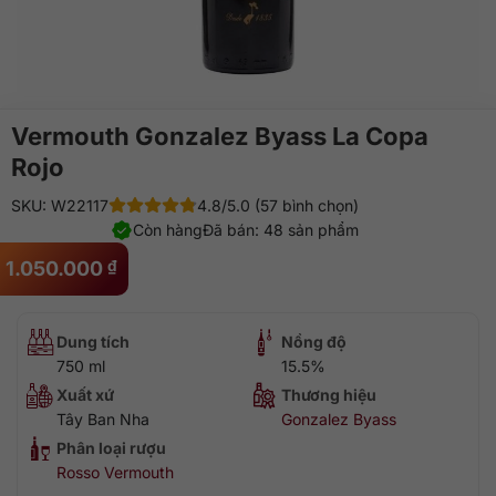
Vermouth Gonzalez Byass La Copa
Rojo
SKU: W22117
4.8/5.0 (57 bình chọn)
Còn hàng
Đã bán: 48 sản phẩm
1.050.000
₫
Dung tích
Nồng độ
750 ml
15.5%
Xuất xứ
Thương hiệu
Tây Ban Nha
Gonzalez Byass
Phân loại rượu
Rosso Vermouth