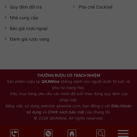
Quy định đổi trả
Pha chế Cocktail
Nhà cung cấp
Báo giá rượu ngoại
Đánh giá rượu vang
THƯỞNG RƯỢU CÓ TRÁCH NHIỆM
Sản phẩm rượu tại
QKAWine
không dành cho người dưới 18 tuổi và
phụ nữ mang thai.
Việc mua hàng yêu cầu xác minh độ tuổi theo đúng quy định của
pháp luật.
Bằng việc sử dụng website
qkawine.com
, bạn đồng ý với
Điều khoản
sử dụng
và
Chính sách bảo mật
của chúng tôi.
© 2026 QKAWine. All rights reserved.