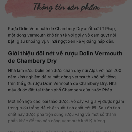
Thông tin sản phẩm
Rượu Dolin Vermouth de Chambery Dry xuất xứ từ Pháp,
một dòng vermouth khô tinh tế với gợi ý vỏ cam quýt nổi
bật, giàu khoáng vị, vị hơi ngọt xen kẽ vị đắng hấp dẫn.
Giới thiệu đôi nét về rượu Dolin Vermouth
de Chambery Dry
Nhà làm rượu Dolin bên dưới chân dãy núi Alps với hơn 200
năm kinh nghiệm đã ra mắt dòng vermouth khô nổi tiếng
trên thế giới, rượu Dolin Vermouth de Chambery Dry. Nhà
máy được đặt tại thành phố Chambery của nước Pháp.
Một hỗn hợp các loại thảo dược, vỏ cây và gia vị được ngâm
trong rượu trắng để chiết xuất tinh chất cốt lõi. Sau đó tinh
chất này được pha trộn cùng rượu vang và một số thành
phần khác để tạo nên dòng vermouth khô lý tưởng.