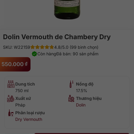
Dolin Vermouth de Chambery Dry
SKU: W22159
4.8/5.0 (99 bình chọn)
Còn hàng
Đã bán: 90 sản phẩm
550.000
₫
Dung tích
Nồng độ
750 ml
17.5%
Xuất xứ
Thương hiệu
Pháp
Dolin
Phân loại rượu
Dry Vermouth