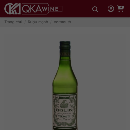
Bỏ
qua
nội
dung
Trang chủ
/
Rượu mạnh
/
Vermouth