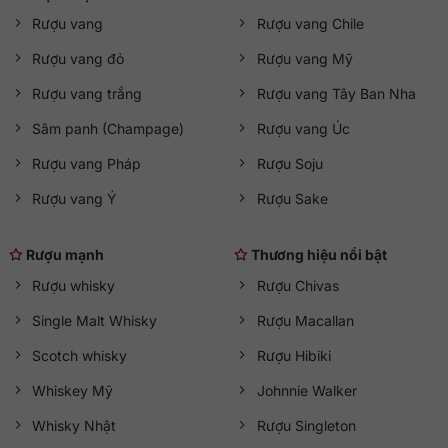
Rượu vang
Rượu vang Chile
Rượu vang đỏ
Rượu vang Mỹ
Rượu vang trắng
Rượu vang Tây Ban Nha
Sâm panh (Champage)
Rượu vang Úc
Rượu vang Pháp
Rượu Soju
Rượu vang Ý
Rượu Sake
Rượu mạnh
Thương hiệu nổi bật
Rượu whisky
Rượu Chivas
Single Malt Whisky
Rượu Macallan
Scotch whisky
Rượu Hibiki
Whiskey Mỹ
Johnnie Walker
Whisky Nhật
Rượu Singleton