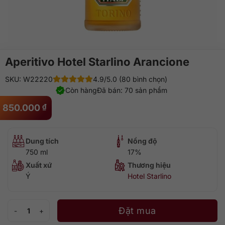
Aperitivo Hotel Starlino Arancione
SKU: W22220
4.9/5.0 (80 bình chọn)
Còn hàng
Đã bán: 70 sản phẩm
850.000
₫
Dung tích
Nồng độ
750 ml
17%
Xuất xứ
Thương hiệu
Ý
Hotel Starlino
Aperitivo Hotel Starlino Arancione số lượng
Đặt mua