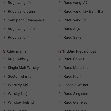
Rượu vang đỏ
Rượu vang Mỹ
Rượu vang trắng
Rượu vang Tây Ban Nha
Sâm panh (Champage)
Rượu vang Úc
Rượu vang Pháp
Rượu Soju
Rượu vang Ý
Rượu Sake
Rượu mạnh
Thương hiệu nổi bật
Rượu whisky
Rượu Chivas
Single Malt Whisky
Rượu Macallan
Scotch whisky
Rượu Hibiki
Whiskey Mỹ
Johnnie Walker
Whisky Nhật
Rượu Singleton
Whiskey Ireland
Rượu Glenlivet
Rượu Vodka
Rượu Balvenie