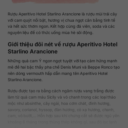
Rượu Aperitivo Hotel Starlino Arancione là rượu mùi trái cây
với cam quýt nổi bật, hương vị chua ngọt cân bằng tinh tế
và hết sức thơm ngon. Kết hợp cùng đá viên, soda và các
nguyên liệu để có thức uống mùa hè sôi động.
Giới thiệu đôi nét về rượu Aperitivo Hotel
Starlino Arancione
Những quả cam Ý ngon ngọt tuyệt vời tạo cảm hứng mạnh
mẽ để hai bậc thầy pha chế Denis Muni và Beppe Ronco tạo
nên dòng vermouth hấp dẫn mang tên Aperitivo Hotel
Starlino Arancione.
Rượu được tạo ra bằng cách ngâm rượu vang trắng được
làm từ quả cam máu Sicily và vỏ chanh trong các loại thảo
mộc như absinthe, cây ngải, hoa cơm chát, đinh hương,
savory, corianol, hyssop, đàn hương, cỏ xạ hương, chanh,
cam, vỏ bưởi,… Hỗn hợp sau khi chưng cất sẽ được ngủ yên
khoảng 6 tháng trong thùng thép không gỉ, sau đó lọc lạnh