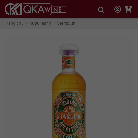
Bỏ
qua
nội
dung
Trang chủ
/
Rượu mạnh
/
Vermouth