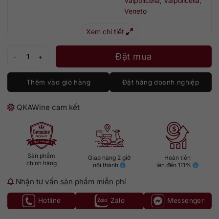
Valpolicella
,
Valpolicella
,
Veneto
Xem chi tiết
Bottega Amarone della Valpolicella Classico Riserva Pret-A-Porter số 
Đặt mua
Thêm vào giỏ hàng
Đặt hàng doanh nghiệp
QKAWine cam kết
Sản phẩm
Giao hàng 2 giờ
Hoàn tiền
chính hãng
nội thành
lên đến 111%
Nhận tư vấn sản phẩm miễn phí
Hotline
Zalo
Messenger