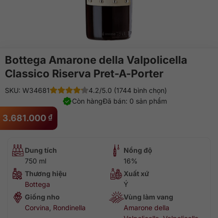
Bottega Amarone della Valpolicella
Classico Riserva Pret-A-Porter
SKU: W34681
4.2/5.0 (1744 bình chọn)
Còn hàng
Đã bán: 0 sản phẩm
3.681.000
₫
Dung tích
Nồng độ
750 ml
16%
Thương hiệu
Xuất xứ
Bottega
Ý
Giống nho
Vùng làm vang
Corvina
,
Rondinella
Amarone della