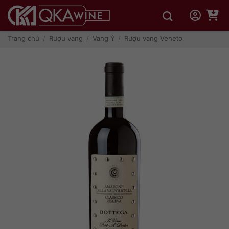
Bỏ
qua
nội
dung
Trang chủ
/
Rượu vang
/
Vang Ý
/
Rượu vang Veneto