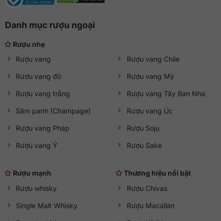
vào bộ sưu tập của người yêu vang.
Danh mục rượu ngoại
Tại
QKAWine
, bạn có thể tìm thấy các dòng
rượu vang
nhập khẩu chính hãng
với thông tin rõ ràng, tư vấn phù hợp
Rượu nhẹ
và danh mục sản phẩm được chọn lọc kỹ lưỡng. Nếu bạn
Rượu vang
Rượu vang Chile
đang muốn sở hữu một chai Amarone ấn tượng cả về hương
vị lẫn đẳng cấp, đây là lựa chọn rất đáng cân nhắc tại
Rượu vang đỏ
Rượu vang Mỹ
QKAWine
.
Rượu vang trắng
Rượu vang Tây Ban Nha
Sâm panh (Champage)
Rượu vang Úc
Rượu vang Pháp
Rượu Soju
Rượu vang Ý
Rượu Sake
Rượu mạnh
Thương hiệu nổi bật
Rượu whisky
Rượu Chivas
Single Malt Whisky
Rượu Macallan