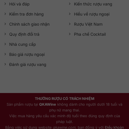
Hỏi và đáp
Kiến thức rượu vang
Kiểm tra đơn hàng
Hiểu về rượu ngoại
Chính sách giao nhận
Rượu Việt Nam
Quy định đổi trả
Pha chế Cocktail
Nhà cung cấp
Báo giá rượu ngoại
Đánh giá rượu vang
THƯỞNG RƯỢU CÓ TRÁCH NHIỆM
Sản phẩm rượu tại
QKAWine
không dành cho người dưới 18 tuổi và
phụ nữ mang thai.
Việc mua hàng yêu cầu xác minh độ tuổi theo đúng quy định của
pháp luật.
Bằng việc sử dụng website
qkawine.com
, bạn đồng ý với
Điều khoản