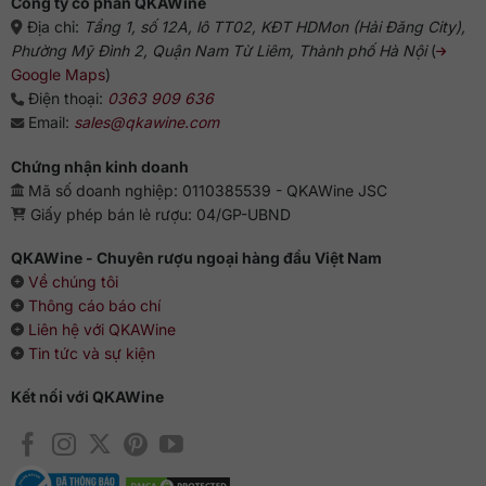
Công ty cổ phần QKAWine
Địa chỉ:
Tầng 1, số 12A, lô TT02, KĐT HDMon (Hải Đăng City),
Phường Mỹ Đình 2, Quận Nam Từ Liêm, Thành phố Hà Nội
(
Google Maps
)
Điện thoại:
0363 909 636
Email:
sales@qkawine.com
Chứng nhận kinh doanh
Mã số doanh nghiệp: 0110385539 - QKAWine JSC
Giấy phép bán lẻ rượu: 04/GP-UBND
QKAWine - Chuyên rượu ngoại hàng đầu Việt Nam
Về chúng tôi
Thông cáo báo chí
Liên hệ với QKAWine
Tin tức và sự kiện
Kết nối với QKAWine