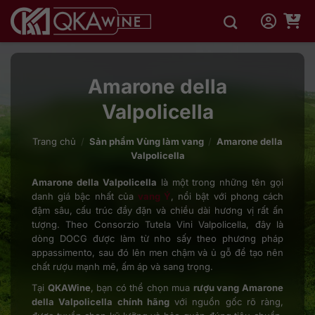
Bỏ
qua
nội
dung
Amarone della
Valpolicella
Trang chủ
/
Sản phẩm Vùng làm vang
/
Amarone della
Valpolicella
Amarone della Valpolicella
là một trong những tên gọi
danh giá bậc nhất của
vang Ý
, nổi bật với phong cách
đậm sâu, cấu trúc đầy đặn và chiều dài hương vị rất ấn
tượng. Theo Consorzio Tutela Vini Valpolicella, đây là
dòng DOCG được làm từ nho sấy theo phương pháp
appassimento, sau đó lên men chậm và ủ gỗ để tạo nên
chất rượu mạnh mẽ, ấm áp và sang trọng.
Tại
QKAWine
, bạn có thể chọn mua
rượu vang Amarone
della Valpolicella chính hãng
với nguồn gốc rõ ràng,