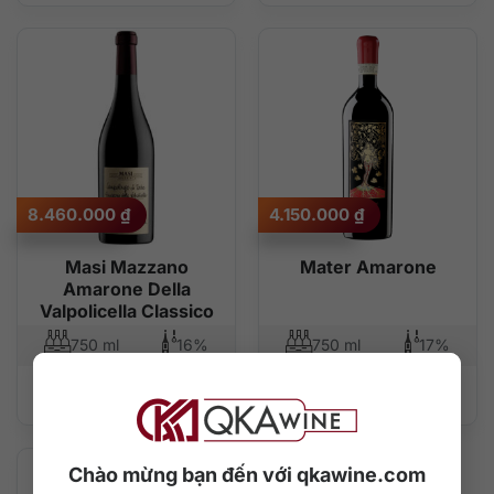
8.460.000
₫
4.150.000
₫
Masi Mazzano
Mater Amarone
Amarone Della
Valpolicella Classico
750 ml
16%
750 ml
17%
Thêm vào giỏ hàng
Thêm vào giỏ hàng
Chào mừng bạn đến với qkawine.com