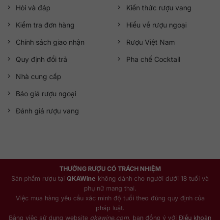
Hỏi và đáp
Kiến thức rượu vang
Kiểm tra đơn hàng
Hiểu về rượu ngoại
Chính sách giao nhận
Rượu Việt Nam
Quy định đổi trả
Pha chế Cocktail
Nhà cung cấp
Báo giá rượu ngoại
Đánh giá rượu vang
THƯỞNG RƯỢU CÓ TRÁCH NHIỆM
Sản phẩm rượu tại
QKAWine
không dành cho người dưới 18 tuổi và
phụ nữ mang thai.
Việc mua hàng yêu cầu xác minh độ tuổi theo đúng quy định của
pháp luật.
Bằng việc sử dụng website
qkawine.com
, bạn đồng ý với
Điều khoản