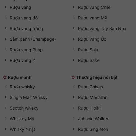
Rượu vang
Rượu vang Chile
Rượu vang đỏ
Rượu vang Mỹ
Rượu vang trắng
Rượu vang Tây Ban Nha
Sâm panh (Champage)
Rượu vang Úc
Rượu vang Pháp
Rượu Soju
Rượu vang Ý
Rượu Sake
Rượu mạnh
Thương hiệu nổi bật
Rượu whisky
Rượu Chivas
Single Malt Whisky
Rượu Macallan
Scotch whisky
Rượu Hibiki
Whiskey Mỹ
Johnnie Walker
Whisky Nhật
Rượu Singleton