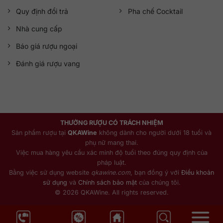
Quy định đổi trả
Pha chế Cocktail
Nhà cung cấp
Báo giá rượu ngoại
Đánh giá rượu vang
THƯỞNG RƯỢU CÓ TRÁCH NHIỆM
Sản phẩm rượu tại
QKAWine
không dành cho người dưới 18 tuổi và
phụ nữ mang thai.
Việc mua hàng yêu cầu xác minh độ tuổi theo đúng quy định của
pháp luật.
Bằng việc sử dụng website
qkawine.com
, bạn đồng ý với
Điều khoản
sử dụng
và
Chính sách bảo mật
của chúng tôi.
© 2026 QKAWine. All rights reserved.