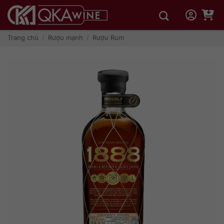
Bỏ
qua
nội
dung
Trang chủ
/
Rượu mạnh
/
Rượu Rum