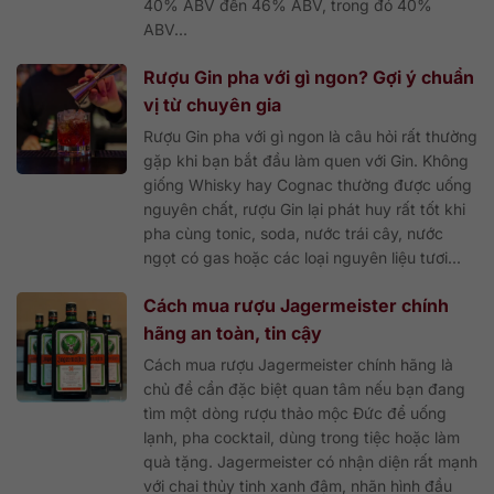
40% ABV đến 46% ABV, trong đó 40%
ABV...
Rượu Gin pha với gì ngon? Gợi ý chuẩn
vị từ chuyên gia
Rượu Gin pha với gì ngon là câu hỏi rất thường
gặp khi bạn bắt đầu làm quen với Gin. Không
giống Whisky hay Cognac thường được uống
nguyên chất, rượu Gin lại phát huy rất tốt khi
pha cùng tonic, soda, nước trái cây, nước
ngọt có gas hoặc các loại nguyên liệu tươi...
Cách mua rượu Jagermeister chính
hãng an toàn, tin cậy
Cách mua rượu Jagermeister chính hãng là
chủ đề cần đặc biệt quan tâm nếu bạn đang
tìm một dòng rượu thảo mộc Đức để uống
lạnh, pha cocktail, dùng trong tiệc hoặc làm
quà tặng. Jagermeister có nhận diện rất mạnh
với chai thủy tinh xanh đậm, nhãn hình đầu