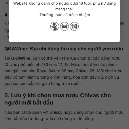
trữ trong điều kiện nhiệt độ ổn định, tránh ánh nắng trực tiếp.
Website không dành cho người dưới 18 tuổi, phụ nữ đang
mang thai.
4.2. Các đơn vị bán rượu có tư vấn chuyên nghiệp
Thưởng thức có trách nhiệm
Nếu bạn chưa có nhiều kinh nghiệm, nên chọn những nơi có đội
ngũ am hiểu về rượu whisky để được tư vấn phù hợp với nhu
cầu và ngân sách.
QKAWine
: Địa chỉ đáng tin cậy cho người yêu rượu
Tại
QKAWine
, bạn có thể yên tâm lựa chọn từ các dòng rượu
Chivas phổ biến như Chivas 12, 18, Mizunara đến các phiên
bản giới hạn như Royal Salute 38 hay Chivas 25. Mỗi chai rượu
đều có tem niêm phong chính hãng, hóa đơn đầy đủ, dịch vụ
gói quà cao cấp và giao hàng toàn quốc.
5. Lưu ý khi chọn mua rượu Chivas cho
người mới bắt đầu
Nếu bạn chưa quen với whisky hoặc đang chọn cho người mới,
hãy bắt đầu từ dòng rượu có hương vị dễ uống: