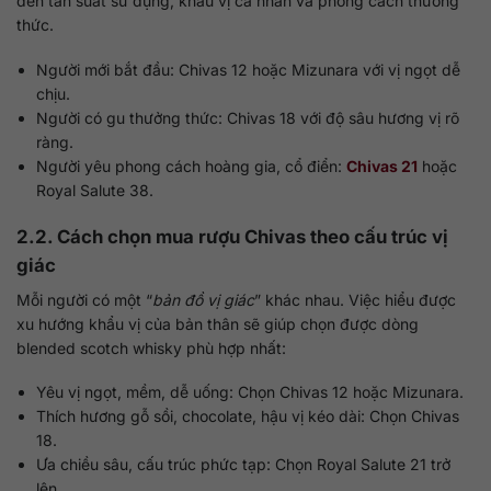
đến tần suất sử dụng, khẩu vị cá nhân và phong cách thưởng
thức.
Người mới bắt đầu: Chivas 12 hoặc Mizunara với vị ngọt dễ
chịu.
Người có gu thưởng thức: Chivas 18 với độ sâu hương vị rõ
ràng.
Người yêu phong cách hoàng gia, cổ điển:
Chivas 21
hoặc
Royal Salute 38.
2.2. Cách chọn mua rượu Chivas theo cấu trúc vị
giác
Mỗi người có một “
bản đồ vị giác
” khác nhau. Việc hiểu được
xu hướng khẩu vị của bản thân sẽ giúp chọn được dòng
blended scotch whisky phù hợp nhất:
Yêu vị ngọt, mềm, dễ uống: Chọn Chivas 12 hoặc Mizunara.
Thích hương gỗ sồi, chocolate, hậu vị kéo dài: Chọn Chivas
18.
Ưa chiều sâu, cấu trúc phức tạp: Chọn Royal Salute 21 trở
lên.