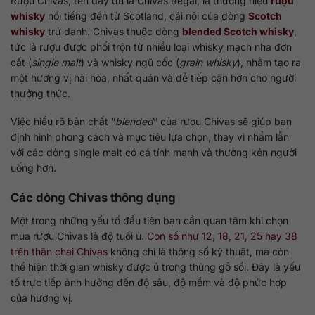
Rượu Chivas, tên đầy đủ là Chivas Regal, là thương hiệu
rượu
whisky
nổi tiếng đến từ Scotland, cái nôi của dòng
Scotch
whisky
trứ danh. Chivas thuộc dòng
blended Scotch whisky
,
tức là rượu được phối trộn từ nhiều loại whisky mạch nha đơn
cất (
single malt
) và whisky ngũ cốc (
grain whisky
), nhằm tạo ra
một hương vị hài hòa, nhất quán và dễ tiếp cận hơn cho người
thưởng thức.
Việc hiểu rõ bản chất “
blended
” của rượu Chivas sẽ giúp bạn
định hình phong cách và mục tiêu lựa chọn, thay vì nhầm lẫn
với các dòng single malt có cá tính mạnh và thường kén người
uống hơn.
Các dòng Chivas thông dụng
Một trong những yếu tố đầu tiên bạn cần quan tâm khi chọn
mua rượu Chivas là độ tuổi ủ.
Con số như 12, 18, 21, 25 hay 38
trên thân chai Chivas
không chỉ là thông số kỹ thuật, mà còn
thể hiện thời gian whisky được ủ trong thùng gỗ sồi. Đây là yếu
tố trực tiếp ảnh hưởng đến độ sâu, độ mềm và độ phức hợp
của hương vị.