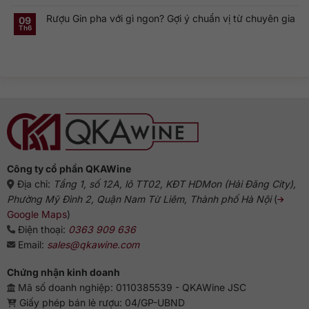
có
Gin
sao
cổ
bình
Hà
dòng
điển
Rượu Gin pha với gì ngon? Gợi ý chuẩn vị từ chuyên gia
luận
09
Lan:
Gin
ở
Genever
này
Th6
Không
Nguồn
và
phổ
có
gốc
dòng
biến?
bình
rượu
Gin
luận
Gin:
truyền
ở
Từ
thống
Rượu
Hà
Gin
Lan
pha
đến
với
biểu
gì
tượng
ngon?
Anh
Gợi
ý
chuẩn
vị
từ
chuyên
gia
Công ty cổ phần QKAWine
Địa chỉ:
Tầng 1, số 12A, lô TT02, KĐT HDMon (Hải Đăng City),
Phường Mỹ Đình 2, Quận Nam Từ Liêm, Thành phố Hà Nội
(
Google Maps
)
Điện thoại:
0363 909 636
Email:
sales@qkawine.com
Chứng nhận kinh doanh
Mã số doanh nghiệp: 0110385539 - QKAWine JSC
Giấy phép bán lẻ rượu: 04/GP-UBND