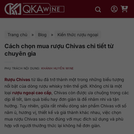
Bỏ
qua
nội
dung
Trang chủ
»
Blog
»
Kiến thức rượu ngoại
Cách chọn mua rượu Chivas chi tiết từ
chuyên gia
PHỤ TRÁCH NỘI DUNG:
KHÁNH HUYỀN WINE
Rượu Chivas
từ lâu đã trở thành một trong những biểu tượng
nổi bật của dòng rượu whisky trên thế giới. Không chỉ là một
loại
rượu ngoại cao cấp
, Chivas còn được ưa chuộng trong các
dịp lễ tết, làm quà biếu hay đơn giản là để nhâm nhi và tận
hưởng. Tuy nhiên, giữa rất nhiều dòng sản phẩm Chivas với số
năm ủ, hương vị, thiết kế và giá thành khác nhau, việc chọn
mua rượu Chivas sao cho đúng với mục đích sử dụng và phù
hợp với người thưởng thức lại không hề đơn giản.