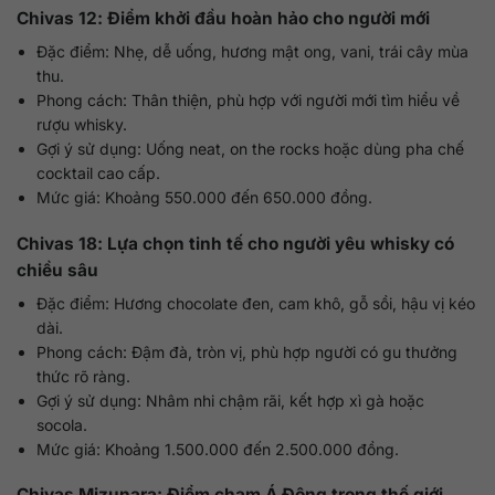
Chivas 12: Điểm khởi đầu hoàn hảo cho người mới
Đặc điểm: Nhẹ, dễ uống, hương mật ong, vani, trái cây mùa
thu.
Phong cách: Thân thiện, phù hợp với người mới tìm hiểu về
rượu whisky.
Gợi ý sử dụng: Uống neat, on the rocks hoặc dùng pha chế
cocktail cao cấp.
Mức giá: Khoảng 550.000 đến 650.000 đồng.
Chivas 18: Lựa chọn tinh tế cho người yêu whisky có
chiều sâu
Đặc điểm: Hương chocolate đen, cam khô, gỗ sồi, hậu vị kéo
dài.
Phong cách: Đậm đà, tròn vị, phù hợp người có gu thưởng
thức rõ ràng.
Gợi ý sử dụng: Nhâm nhi chậm rãi, kết hợp xì gà hoặc
socola.
Mức giá: Khoảng 1.500.000 đến 2.500.000 đồng.
Chivas Mizunara: Điểm chạm Á Đông trong thế giới