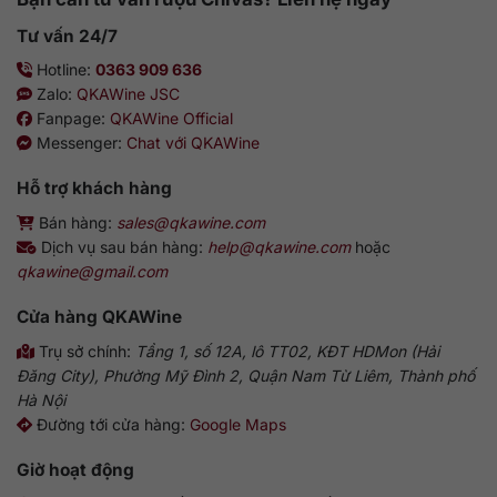
Tư vấn 24/7
Hotline:
0363 909 636
Zalo:
QKAWine JSC
Fanpage:
QKAWine Official
Messenger:
Chat với QKAWine
Hỗ trợ khách hàng
Bán hàng:
sales@qkawine.com
Dịch vụ sau bán hàng:
help@qkawine.com
hoặc
qkawine@gmail.com
Cửa hàng QKAWine
Trụ sở chính:
Tầng 1, số 12A, lô TT02, KĐT HDMon (Hải
Đăng City), Phường Mỹ Đình 2, Quận Nam Từ Liêm, Thành phố
Hà Nội
Đường tới cửa hàng:
Google Maps
Giờ hoạt động