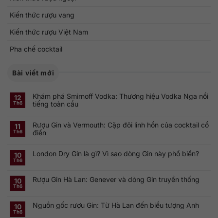
Kiến thức rượu vang
Kiến thức rượu Việt Nam
Pha chế cocktail
Bài viết mới
Khám phá Smirnoff Vodka: Thương hiệu Vodka Nga nổi
12
tiếng toàn cầu
Th6
Không
có
Rượu Gin và Vermouth: Cặp đôi linh hồn của cocktail cổ
bình
11
luận
điển
Th6
ở
Khám
Không
phá
có
Smirnoff
London Dry Gin là gì? Vì sao dòng Gin này phổ biến?
bình
10
Vodka:
luận
Th6
Thương
ở
Không
hiệu
Rượu
có
Vodka
Gin
bình
Nga
Rượu Gin Hà Lan: Genever và dòng Gin truyền thống
và
luận
10
nổi
ở
Vermouth:
Th6
tiếng
Không
London
Cặp
toàn
có
Dry
đôi
cầu
bình
Gin
linh
Nguồn gốc rượu Gin: Từ Hà Lan đến biểu tượng Anh
luận
10
là
hồn
ở
gì?
của
Th6
Không
Rượu
Vì
cocktail