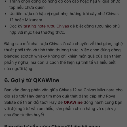
Tránh chọn dòng có nồng độ cồn cao hoặc hậu vị quá phức
tạp nếu chưa quen.
Ưu tiên rượu có hậu vị ngọt nhẹ, hương trái cây như Chivas
12 hoặc Mizunara.
Đọc kỹ
tasting note rượu Chivas
để biết dòng rượu nào phù
hợp với mục tiêu thưởng thức.
Đằng sau mỗi chai rượu Chivas là câu chuyện về thời gian, nghệ
thuật phối trộn và tinh thần thưởng thức. Việc chọn đúng dòng
blended scotch whisky không chỉ khiến món quà của bạn thêm
phần ý nghĩa, mà còn là cách thể hiện sự tinh tế và hiểu biết
của người tặng.
6. Gợi ý từ
QKAWine
Bạn vẫn đang phân vân giữa Chivas 12 và Chivas Mizunara cho
dịp sắp tới? Hay đang tìm món quà thật đẳng cấp như Royal
Salute để tri ân đối tác? Hãy để
QKAWine
đồng hành cùng bạn
với đội ngũ tư vấn am hiểu, sản phẩm chính hãng và dịch vụ
chu đáo từ tâm huyết.
Bạn cần tư vấn rượu Chivas? Liên hệ ngay