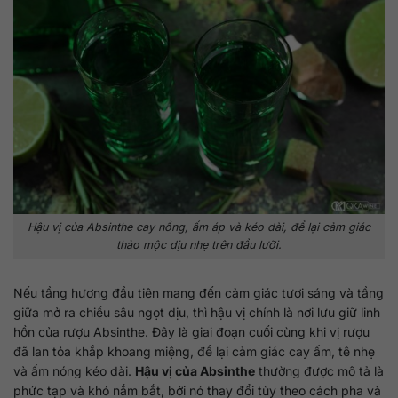
Hậu vị của Absinthe cay nồng, ấm áp và kéo dài, để lại cảm giác
thảo mộc dịu nhẹ trên đầu lưỡi.
Nếu tầng hương đầu tiên mang đến cảm giác tươi sáng và tầng
giữa mở ra chiều sâu ngọt dịu, thì hậu vị chính là nơi lưu giữ linh
hồn của rượu Absinthe. Đây là giai đoạn cuối cùng khi vị rượu
đã lan tỏa khắp khoang miệng, để lại cảm giác cay ấm, tê nhẹ
và ấm nóng kéo dài.
Hậu vị của Absinthe
thường được mô tả là
phức tạp và khó nắm bắt, bởi nó thay đổi tùy theo cách pha và