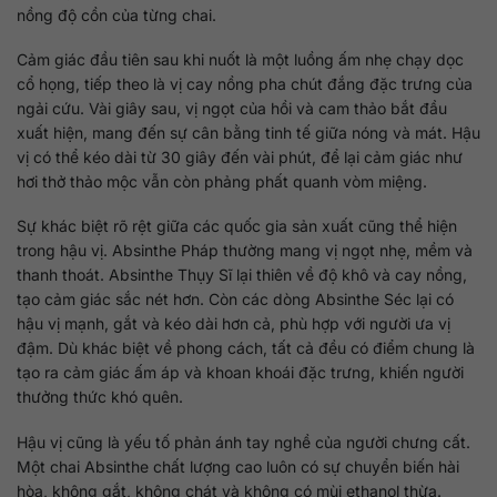
nồng độ cồn của từng chai.
Cảm giác đầu tiên sau khi nuốt là một luồng ấm nhẹ chạy dọc
cổ họng, tiếp theo là vị cay nồng pha chút đắng đặc trưng của
ngải cứu. Vài giây sau, vị ngọt của hồi và cam thảo bắt đầu
xuất hiện, mang đến sự cân bằng tinh tế giữa nóng và mát. Hậu
vị có thể kéo dài từ 30 giây đến vài phút, để lại cảm giác như
hơi thở thảo mộc vẫn còn phảng phất quanh vòm miệng.
Sự khác biệt rõ rệt giữa các quốc gia sản xuất cũng thể hiện
trong hậu vị. Absinthe Pháp thường mang vị ngọt nhẹ, mềm và
thanh thoát. Absinthe Thụy Sĩ lại thiên về độ khô và cay nồng,
tạo cảm giác sắc nét hơn. Còn các dòng Absinthe Séc lại có
hậu vị mạnh, gắt và kéo dài hơn cả, phù hợp với người ưa vị
đậm. Dù khác biệt về phong cách, tất cả đều có điểm chung là
tạo ra cảm giác ấm áp và khoan khoái đặc trưng, khiến người
thưởng thức khó quên.
Hậu vị cũng là yếu tố phản ánh tay nghề của người chưng cất.
Một chai Absinthe chất lượng cao luôn có sự chuyển biến hài
hòa, không gắt, không chát và không có mùi ethanol thừa.