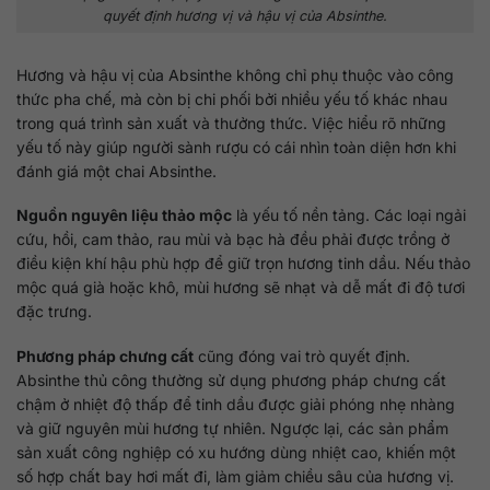
quyết định hương vị và hậu vị của Absinthe.
Hương và hậu vị của Absinthe không chỉ phụ thuộc vào công
thức pha chế, mà còn bị chi phối bởi nhiều yếu tố khác nhau
trong quá trình sản xuất và thưởng thức. Việc hiểu rõ những
yếu tố này giúp người sành rượu có cái nhìn toàn diện hơn khi
đánh giá một chai Absinthe.
Nguồn nguyên liệu thảo mộc
là yếu tố nền tảng. Các loại ngải
cứu, hồi, cam thảo, rau mùi và bạc hà đều phải được trồng ở
điều kiện khí hậu phù hợp để giữ trọn hương tinh dầu. Nếu thảo
mộc quá già hoặc khô, mùi hương sẽ nhạt và dễ mất đi độ tươi
đặc trưng.
Phương pháp chưng cất
cũng đóng vai trò quyết định.
Absinthe thủ công thường sử dụng phương pháp chưng cất
chậm ở nhiệt độ thấp để tinh dầu được giải phóng nhẹ nhàng
và giữ nguyên mùi hương tự nhiên. Ngược lại, các sản phẩm
sản xuất công nghiệp có xu hướng dùng nhiệt cao, khiến một
số hợp chất bay hơi mất đi, làm giảm chiều sâu của hương vị.