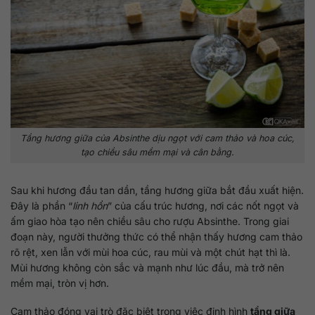
Tầng hương giữa của Absinthe dịu ngọt với cam thảo và hoa cúc,
tạo chiều sâu mềm mại và cân bằng.
Sau khi hương đầu tan dần, tầng hương giữa bắt đầu xuất hiện.
Đây là phần “
linh hồn
” của cấu trúc hương, nơi các nốt ngọt và
ấm giao hòa tạo nên chiều sâu cho rượu Absinthe. Trong giai
đoạn này, người thưởng thức có thể nhận thấy hương cam thảo
rõ rệt, xen lẫn với mùi hoa cúc, rau mùi và một chút hạt thì là.
Mùi hương không còn sắc và mạnh như lúc đầu, mà trở nên
mềm mại, tròn vị hơn.
Cam thảo đóng vai trò đặc biệt trong việc định hình
tầng giữa