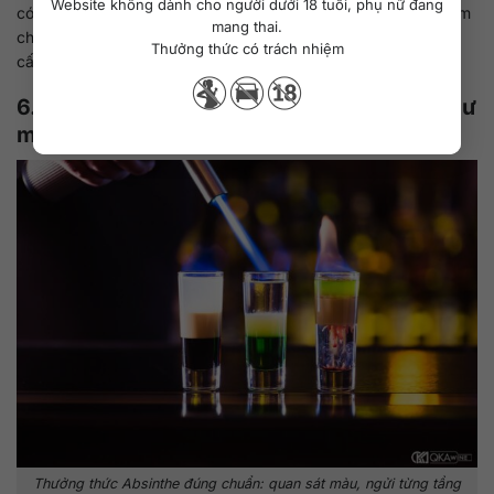
Website không dành cho người dưới 18 tuổi, phụ nữ đang
có thể cảm nhận được tầng hương riêng của rượu, nhưng điểm
mang thai.
chung vẫn là sự hòa quyện giữa cay, ngọt và đắng: ba yếu tố
Thưởng thức có trách nhiệm
cấu thành hương vị đặc trưng của Absinthe.
6. Cách cảm nhận và đánh giá Absinthe như
một chuyên gia
Thưởng thức Absinthe đúng chuẩn: quan sát màu, ngửi từng tầng