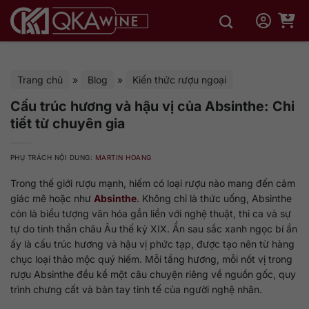
Bỏ
qua
nội
dung
Trang chủ
»
Blog
»
Kiến thức rượu ngoại
Cấu trúc hương và hậu vị của Absinthe: Chi
tiết từ chuyên gia
PHỤ TRÁCH NỘI DUNG:
MARTIN HOANG
Trong thế giới rượu mạnh, hiếm có loại rượu nào mang đến cảm
giác mê hoặc như
Absinthe
. Không chỉ là thức uống, Absinthe
còn là biểu tượng văn hóa gắn liền với nghệ thuật, thi ca và sự
tự do tinh thần châu Âu thế kỷ XIX. Ẩn sau sắc xanh ngọc bí ẩn
ấy là cấu trúc hương và hậu vị phức tạp, được tạo nên từ hàng
chục loại thảo mộc quý hiếm. Mỗi tầng hương, mỗi nốt vị trong
rượu Absinthe đều kể một câu chuyện riêng về nguồn gốc, quy
trình chưng cất và bàn tay tinh tế của người nghệ nhân.