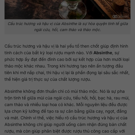
Cấu trúc hương và hậu vị của Absinthe là sự hòa quyện tinh tế giữa
ngải cứu, hồi, cam thảo và thảo mộc.
Cấu trúc hương và hậu vị là hai yếu tố then chốt giúp định hình
tính cách của bất kỳ loại rượu mạnh nào. Với
Absinthe
, sự
phức hợp ấy đạt đến đỉnh cao bởi sự kết hợp của hơn mười loại
thảo mộc khác nhau. Trong khi hương tạo nên ấn tượng đầu
tiên khi mở nắp chai, thì hậu vị lại là phần đọng lại sâu sắc nhất,
thể hiện giá trị thực sự của chất lượng rượu.
Absinthe không đơn thuần chỉ có mùi thảo mộc. Nó là sự pha
trộn tinh tế giữa mùi của ngải cứu, tiểu hồi, hồi, bạc hà, rau mùi,
cam thảo và nhiều loại hoa cỏ khác. Mỗi nguyên liệu đều được
lựa chọn kỹ lưỡng để tạo ra sự cân bằng giữa cay, ngọt, đắng
và mát. Chính vì thế, việc hiểu rõ cấu trúc hương và hậu vị của
Absinthe không chỉ giúp người uống cảm nhận đúng bản chất
rượu, mà còn giúp phân biệt được rượu thủ công cao cấp với