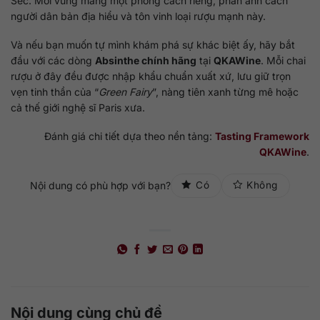
Séc. Mỗi vùng mang một phong cách riêng, phản ánh cách
người dân bản địa hiểu và tôn vinh loại rượu mạnh này.
Và nếu bạn muốn tự mình khám phá sự khác biệt ấy, hãy bắt
đầu với các dòng
Absinthe chính hãng
tại
QKAWine
. Mỗi chai
rượu ở đây đều được nhập khẩu chuẩn xuất xứ, lưu giữ trọn
vẹn tinh thần của “
Green Fairy
”, nàng tiên xanh từng mê hoặc
cả thế giới nghệ sĩ Paris xưa.
Đánh giá chi tiết dựa theo nền tảng:
Tasting Framework
QKAWine
.
Nội dung có phù hợp với bạn?
Có
Không
Nội dung cùng chủ đề