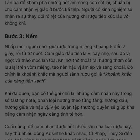
Lần ba để khám phá những nốt ấm nồng còn sót lại, chuẩn bị
cho cảm nhận vị giác ở bước kế tiếp. Người có kinh nghiệm sẽ
nhận ra sự thay đổi rõ rệt của hương khi rượu tiếp xúc lâu với
không khí.
Bước 3: Nếm
Nhấp một ngụm nhỏ, giữ rượu trong miệng khoảng 5 đến 7
giây, rồi từ từ nuốt. Cảm giác đầu tiên là vị cay nhẹ, sau đó vị
ngọt và thảo mộc lan tỏa. Khi hơi thở thoát ra, hương thơm còn
lưu lại trên vòm miệng, tạo nên hậu vị ấm áp và sảng khoái. Đó
chính là khoảnh khắc mà người sành rượu gọi là “
khoảnh khắc
của nàng tiên xanh
”.
Khi đã quen, bạn có thể ghi chú lại những cảm nhận này trong
sổ tasting note, phân loại hương theo từng tầng: hương đầu,
hương giữa và hậu vị. Việc luyện tập thường xuyên sẽ giúp khả
năng cảm nhận ngày càng tinh tế hơn.
Cuối cùng, để cảm nhận được hết chiều sâu của loại rượu này,
hãy thử nhiều dòng Absinthe khác nhau, từ Pháp, Thụy Sĩ đến