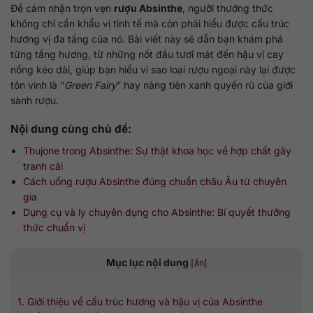
Để cảm nhận trọn vẹn
rượu Absinthe
, người thưởng thức
không chỉ cần khẩu vị tinh tế mà còn phải hiểu được cấu trúc
hương vị đa tầng của nó. Bài viết này sẽ dẫn bạn khám phá
từng tầng hương, từ những nốt đầu tươi mát đến hậu vị cay
nồng kéo dài, giúp bạn hiểu vì sao loại rượu ngoại này lại được
tôn vinh là “
Green Fairy
” hay nàng tiên xanh quyến rũ của giới
sành rượu.
Nội dung cùng chủ đề:
Thujone trong Absinthe: Sự thật khoa học về hợp chất gây
tranh cãi
Cách uống rượu Absinthe đúng chuẩn châu Âu từ chuyên
gia
Dụng cụ và ly chuyên dụng cho Absinthe: Bí quyết thưởng
thức chuẩn vị
Mục lục nội dung
[
ẩn
]
1. Giới thiệu về cấu trúc hương và hậu vị của Absinthe