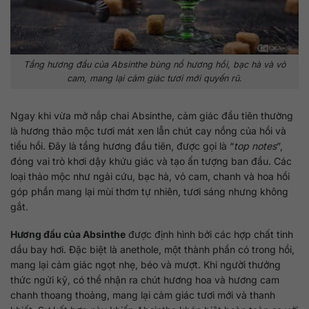
Tầng hương đầu của Absinthe bùng nổ hương hồi, bạc hà và vỏ
cam, mang lại cảm giác tươi mới quyến rũ.
Ngay khi vừa mở nắp chai Absinthe, cảm giác đầu tiên thường
là hương thảo mộc tươi mát xen lẫn chút cay nồng của hồi và
tiểu hồi. Đây là tầng hương đầu tiên, được gọi là “
top notes
”,
đóng vai trò khơi dậy khứu giác và tạo ấn tượng ban đầu. Các
loại thảo mộc như ngải cứu, bạc hà, vỏ cam, chanh và hoa hồi
góp phần mang lại mùi thơm tự nhiên, tươi sáng nhưng không
gắt.
Hương đầu của Absinthe
được định hình bởi các hợp chất tinh
dầu bay hơi. Đặc biệt là anethole, một thành phần có trong hồi,
mang lại cảm giác ngọt nhẹ, béo và mượt. Khi người thưởng
thức ngửi kỹ, có thể nhận ra chút hương hoa và hương cam
chanh thoang thoảng, mang lại cảm giác tươi mới và thanh