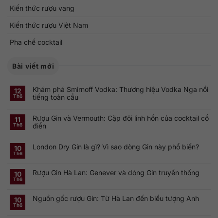
Kiến thức rượu vang
Kiến thức rượu Việt Nam
Pha chế cocktail
Bài viết mới
Khám phá Smirnoff Vodka: Thương hiệu Vodka Nga nổi
12
tiếng toàn cầu
Th6
Không
có
Rượu Gin và Vermouth: Cặp đôi linh hồn của cocktail cổ
bình
11
luận
điển
Th6
ở
Khám
Không
phá
có
Smirnoff
London Dry Gin là gì? Vì sao dòng Gin này phổ biến?
bình
10
Vodka:
luận
Th6
Thương
ở
Không
hiệu
Rượu
có
Vodka
Gin
bình
Nga
Rượu Gin Hà Lan: Genever và dòng Gin truyền thống
và
luận
10
nổi
ở
Vermouth:
Th6
tiếng
Không
London
Cặp
toàn
có
Dry
đôi
cầu
bình
Gin
linh
Nguồn gốc rượu Gin: Từ Hà Lan đến biểu tượng Anh
luận
10
là
hồn
ở
gì?
của
Th6
Không
Rượu
Vì
cocktail
có
Gin
sao
cổ