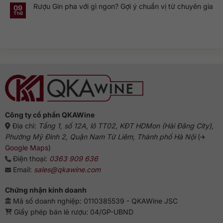
bình
Hà
dòng
điển
Rượu Gin pha với gì ngon? Gợi ý chuẩn vị từ chuyên gia
luận
09
Lan:
Gin
ở
Genever
này
Th6
Không
Nguồn
và
phổ
có
gốc
dòng
biến?
bình
rượu
Gin
luận
Gin:
truyền
ở
Từ
thống
Rượu
Hà
Gin
Lan
pha
đến
với
biểu
gì
tượng
ngon?
Anh
Gợi
ý
chuẩn
vị
từ
chuyên
gia
Công ty cổ phần QKAWine
Địa chỉ:
Tầng 1, số 12A, lô TT02, KĐT HDMon (Hải Đăng City),
Phường Mỹ Đình 2, Quận Nam Từ Liêm, Thành phố Hà Nội
(
Google Maps
)
Điện thoại:
0363 909 636
Email:
sales@qkawine.com
Chứng nhận kinh doanh
Mã số doanh nghiệp: 0110385539 - QKAWine JSC
Giấy phép bán lẻ rượu: 04/GP-UBND