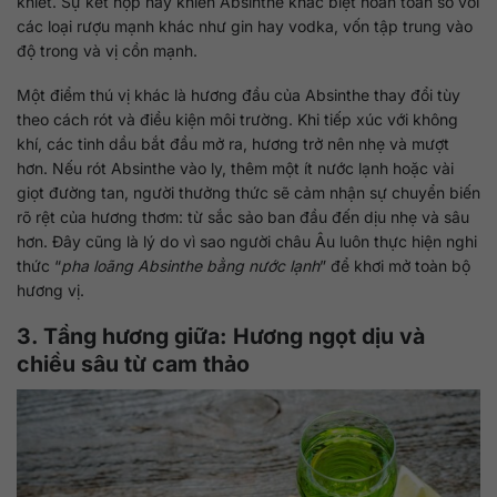
khiết. Sự kết hợp này khiến Absinthe khác biệt hoàn toàn so với
các loại rượu mạnh khác như gin hay vodka, vốn tập trung vào
độ trong và vị cồn mạnh.
Một điểm thú vị khác là hương đầu của Absinthe thay đổi tùy
theo cách rót và điều kiện môi trường. Khi tiếp xúc với không
khí, các tinh dầu bắt đầu mở ra, hương trở nên nhẹ và mượt
hơn. Nếu rót Absinthe vào ly, thêm một ít nước lạnh hoặc vài
giọt đường tan, người thưởng thức sẽ cảm nhận sự chuyển biến
rõ rệt của hương thơm: từ sắc sảo ban đầu đến dịu nhẹ và sâu
hơn. Đây cũng là lý do vì sao người châu Âu luôn thực hiện nghi
thức “
pha loãng Absinthe bằng nước lạnh
” để khơi mở toàn bộ
hương vị.
3. Tầng hương giữa: Hương ngọt dịu và
chiều sâu từ cam thảo