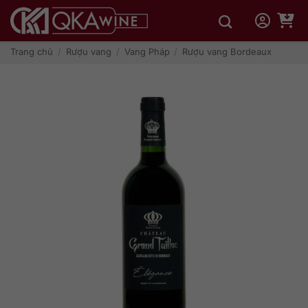
Bỏ
qua
nội
dung
Trang chủ
/
Rượu vang
/
Vang Pháp
/
Rượu vang Bordeaux