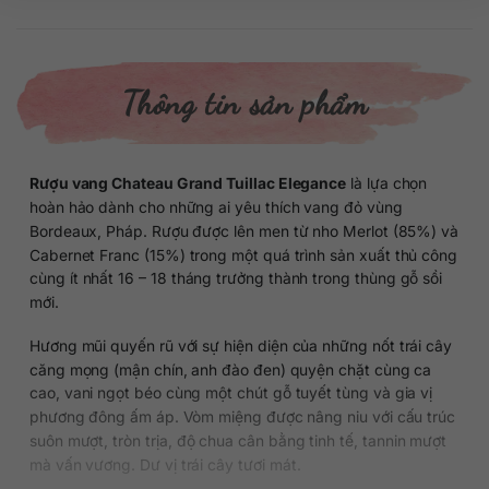
Thông tin sản phẩm
Rượu vang Chateau Grand Tuillac Elegance
là lựa chọn
hoàn hảo dành cho những ai yêu thích vang đỏ vùng
Bordeaux, Pháp. Rượu được lên men từ nho Merlot (85%) và
Cabernet Franc (15%) trong một quá trình sản xuất thủ công
cùng ít nhất 16 – 18 tháng trưởng thành trong thùng gỗ sồi
mới.
Hương mũi quyến rũ với sự hiện diện của những nốt trái cây
căng mọng (mận chín, anh đào đen) quyện chặt cùng ca
cao, vani ngọt béo cùng một chút gỗ tuyết tùng và gia vị
phương đông ấm áp. Vòm miệng được nâng niu với cấu trúc
suôn mượt, tròn trịa, độ chua cân bằng tinh tế, tannin mượt
mà vấn vương. Dư vị trái cây tươi mát.