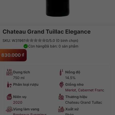
Chateau Grand Tuillac Elegance
SKU: W31961
0/5.0 (0 bình chọn)
Còn hàng
Đã bán: 0 sản phẩm
830.000
₫
Dung tích
Nồng độ
750 ml
14.5%
Phân loại rượu
Giống nho
Merlot
,
Cabernet Franc
Niên vụ
Thương hiệu
2020
Chateau Grand Tuillac
Vùng làm vang
Xuất xứ
Bordeaux Superieur
Pháp