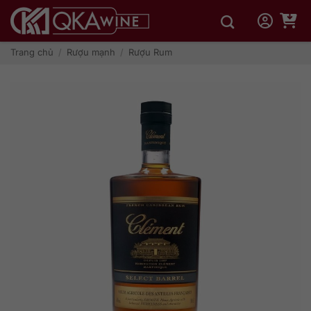
Bỏ
qua
nội
dung
Trang chủ
/
Rượu mạnh
/
Rượu Rum