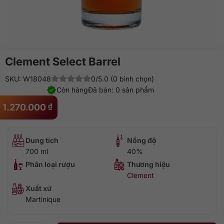
Clement Select Barrel
SKU: W18048
0/5.0 (0 bình chọn)
Còn hàng
Đã bán: 0 sản phẩm
1.270.000
₫
Dung tích
Nồng độ
700 ml
40%
Phân loại rượu
Thương hiệu
Clement
Xuất xứ
Martinique