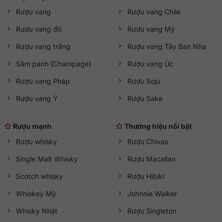
Rượu vang
Rượu vang Chile
Rượu vang đỏ
Rượu vang Mỹ
Rượu vang trắng
Rượu vang Tây Ban Nha
Sâm panh (Champage)
Rượu vang Úc
Rượu vang Pháp
Rượu Soju
Rượu vang Ý
Rượu Sake
Rượu mạnh
Thương hiệu nổi bật
Rượu whisky
Rượu Chivas
Single Malt Whisky
Rượu Macallan
Scotch whisky
Rượu Hibiki
Whiskey Mỹ
Johnnie Walker
Whisky Nhật
Rượu Singleton