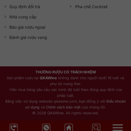
Quy định đổi trả
Pha chế Cocktail
Nhà cung cấp
Báo giá rượu ngoại
Đánh giá rượu vang
THƯỞNG RƯỢU CÓ TRÁCH NHIỆM
Sản phẩm rượu tại
QKAWine
không dành cho người dưới 18 tuổi và
phụ nữ mang thai.
Việc mua hàng yêu cầu xác minh độ tuổi theo đúng quy định của
pháp luật.
Bằng việc sử dụng website
qkawine.com
, bạn đồng ý với
Điều khoản
sử dụng
và
Chính sách bảo mật
của chúng tôi.
© 2026 QKAWine. All rights reserved.