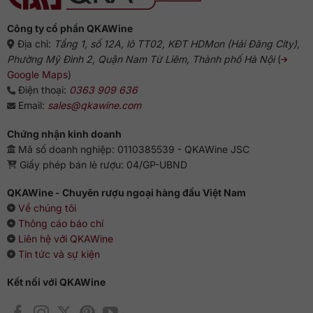
từ
chuyên
gia
Công ty cổ phần QKAWine
Địa chỉ:
Tầng 1, số 12A, lô TT02, KĐT HDMon (Hải Đăng City),
Phường Mỹ Đình 2, Quận Nam Từ Liêm, Thành phố Hà Nội
(
Google Maps
)
Điện thoại:
0363 909 636
Email:
sales@qkawine.com
Chứng nhận kinh doanh
Mã số doanh nghiệp: 0110385539 - QKAWine JSC
Giấy phép bán lẻ rượu: 04/GP-UBND
QKAWine - Chuyên rượu ngoại hàng đầu Việt Nam
Về chúng tôi
Thông cáo báo chí
Liên hệ với QKAWine
Tin tức và sự kiện
Kết nối với QKAWine