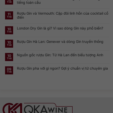
tiếng toàn cầu
Th6
Không
có
Rượu Gin và Vermouth: Cặp đôi linh hồn của cocktail cổ
bình
11
luận
điển
Th6
ở
Khám
Không
phá
có
Smirnoff
London Dry Gin là gì? Vì sao dòng Gin này phổ biến?
bình
10
Vodka:
luận
Th6
Thương
ở
Không
hiệu
Rượu
có
Vodka
Gin
bình
Nga
Rượu Gin Hà Lan: Genever và dòng Gin truyền thống
và
luận
10
nổi
ở
Vermouth:
Th6
tiếng
Không
London
Cặp
toàn
có
Dry
đôi
cầu
bình
Gin
linh
Nguồn gốc rượu Gin: Từ Hà Lan đến biểu tượng Anh
luận
10
là
hồn
ở
gì?
của
Th6
Không
Rượu
Vì
cocktail
có
Gin
sao
cổ
bình
Hà
dòng
điển
Rượu Gin pha với gì ngon? Gợi ý chuẩn vị từ chuyên gia
luận
09
Lan:
Gin
ở
Genever
này
Th6
Không
Nguồn
và
phổ
có
gốc
dòng
biến?
bình
rượu
Gin
luận
Gin:
truyền
ở
Từ
thống
Rượu
Hà
Gin
Lan
pha
đến
với
biểu
gì
tượng
ngon?
Anh
Gợi
ý
chuẩn
vị