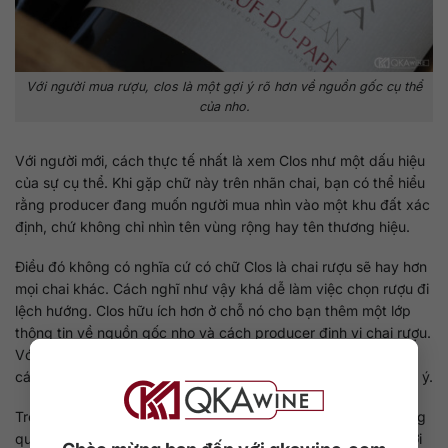
Với người mua rượu, clos là một gợi ý rõ hơn về nguồn gốc cụ thể
của nho.
Với người mới, cách thực tế nhất là xem Clos như một dấu hiệu
của sự cụ thể. Khi gặp chữ này trên nhãn chai, bạn có thể hiểu
rằng producer đang muốn người mua nhìn vào một khu đất xác
định, chứ không chỉ nhìn tên vùng rộng hay tên thương hiệu.
Điều đó không có nghĩa cứ có chữ Clos là chai rượu sẽ hay hơn
mọi chai khác. Cách nghĩ như vậy khá dễ làm việc chọn rượu đi
lệch hướng. Clos hữu ích hơn ở chỗ nó cho bạn thêm một lớp
thông tin về nguồn gốc nho và cách producer định vị chai rượu.
Với người thích đào sâu hơn vào Burgundy, Champagne hoặc
các vùng rượu Pháp giàu tính địa danh, chữ này rất đáng chú ý.
Trong thực tế mua rượu, Clos đặc biệt hữu ích khi bạn đã uống
qua vài chai và bắt đầu thấy mình quan tâm nhiều hơn đến nơi