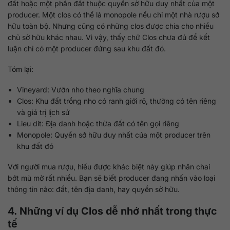
đất hoặc một phần đất thuộc quyền sở hữu duy nhất của một
producer. Một clos có thể là monopole nếu chỉ một nhà rượu sở
hữu toàn bộ. Nhưng cũng có những clos được chia cho nhiều
chủ sở hữu khác nhau. Vì vậy, thấy chữ Clos chưa đủ để kết
luận chỉ có một producer đứng sau khu đất đó.
Tóm lại:
Vineyard: Vườn nho theo nghĩa chung
Clos: Khu đất trồng nho có ranh giới rõ, thường có tên riêng
và giá trị lịch sử
Lieu dit: Địa danh hoặc thửa đất có tên gọi riêng
Monopole: Quyền sở hữu duy nhất của một producer trên
khu đất đó
Với người mua rượu, hiểu được khác biệt này giúp nhãn chai
bớt mù mờ rất nhiều. Bạn sẽ biết producer đang nhấn vào loại
thông tin nào: đất, tên địa danh, hay quyền sở hữu.
4. Những ví dụ Clos dễ nhớ nhất trong thực
tế