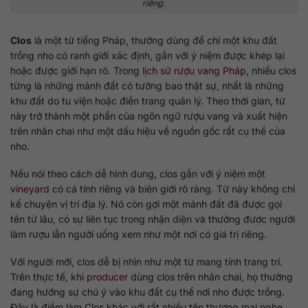
riêng.
Clos
là một từ tiếng Pháp, thường dùng để chỉ một khu đất
trồng nho có ranh giới xác định, gắn với ý niệm được khép lại
hoặc được giới hạn rõ. Trong
lịch sử rượu vang Pháp
, nhiều clos
từng là những mảnh đất có tường bao thật sự, nhất là những
khu đất do tu viện hoặc điền trang quản lý. Theo thời gian, từ
này trở thành một phần của ngôn ngữ rượu vang và xuất hiện
trên nhãn chai như một dấu hiệu về nguồn gốc rất cụ thể của
nho.
Nếu nói theo cách dễ hình dung, clos gần với ý niệm một
vineyard
có cá tính riêng và biên giới rõ ràng. Từ này không chỉ
kể chuyện vị trí địa lý. Nó còn gợi một mảnh đất đã được gọi
tên từ lâu, có sự liên tục trong nhận diện và thường được người
làm rượu lẫn người uống xem như một nơi có giá trị riêng.
Với người mới, clos dễ bị nhìn như một từ mang tính trang trí.
Trên thực tế, khi
producer
dùng clos trên nhãn chai, họ thường
đang hướng sự chú ý vào khu đất cụ thể nơi nho được trồng.
Đây là điểm làm Clos khác với rất nhiều tên thương mại nghe