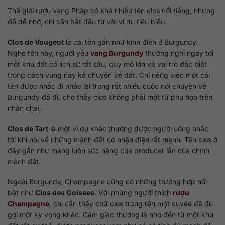
Thế giới rượu vang Pháp có khá nhiều tên clos nổi tiếng, nhưng
để dễ nhớ, chỉ cần bắt đầu từ vài ví dụ tiêu biểu.
Clos de Vougeot
là cái tên gần như kinh điển ở Burgundy.
Nghe tên này, người yêu
vang Burgundy
thường nghĩ ngay tới
một khu đất có lịch sử rất sâu, quy mô lớn và vai trò đặc biệt
trong cách vùng này kể chuyện về đất. Chỉ riêng việc một cái
tên được nhắc đi nhắc lại trong rất nhiều cuộc nói chuyện về
Burgundy đã đủ cho thấy clos không phải một từ phụ họa trên
nhãn chai.
Clos de Tart
là một ví dụ khác thường được người uống nhắc
tới khi nói về những mảnh đất có nhận diện rất mạnh. Tên clos ở
đây gần như mang luôn sức nặng của producer lẫn của chính
mảnh đất.
Ngoài Burgundy, Champagne cũng có những trường hợp nổi
bật như
Clos des Goisses
. Với những người thích
rượu
Champagne
, chỉ cần thấy chữ clos trong tên một cuvée đã đủ
gợi một kỳ vọng khác. Cảm giác thường là nho đến từ một khu