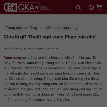
Bỏ
qua
nội
dung
Trang chủ
»
Blog
»
Kiến thức rượu vang
Clos là gì? Thuật ngữ vang Pháp cần nhớ
PHỤ TRÁCH NỘI DUNG:
KHÁNH HUYỀN WINE
Rượu vang
có những từ trên nhãn chai chỉ cần nhìn qua đã
thấy rất Pháp.
Clos
là một trong số đó. Từ này xuất hiện nhiều
ở Burgundy, Champagne và cả một số vùng khác, khiến người
mới dễ nghĩ đây là một cách gọi sang hơn cho vineyard. Thực
ra, Clos có sắc thái riêng. Nó gợi một khu đất trồng nho được
xác lập rõ ràng, thường mang tính lịch sử, có ranh giới cụ thể và
nhiều khi từng gắn với tường bao. Khi đọc đúng chữ này, người
uống sẽ thấy nhãn chai đang nói nhiều hơn về một mảnh đất,
chứ chưa dừng ở producer hay giống nho.