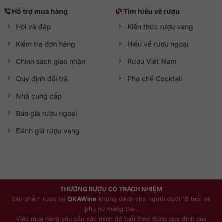
Hỗ trợ mua hàng
Tìm hiểu về rượu
Hỏi và đáp
Kiến thức rượu vang
Kiểm tra đơn hàng
Hiểu về rượu ngoại
Chính sách giao nhận
Rượu Việt Nam
Quy định đổi trả
Pha chế Cocktail
Nhà cung cấp
Báo giá rượu ngoại
Đánh giá rượu vang
THƯỞNG RƯỢU CÓ TRÁCH NHIỆM
Sản phẩm rượu tại
QKAWine
không dành cho người dưới 18 tuổi và
phụ nữ mang thai.
Việc mua hàng yêu cầu xác minh độ tuổi theo đúng quy định của