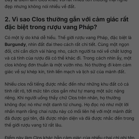
đẹp nhưng không nói nhiều về đất.
2. Vì sao Clos thường gắn với cảm giác rất
đặc biệt trong rượu vang Pháp?
Có một lý do khá dễ hiểu. Thế giới rượu vang Pháp, đặc biệt là
Burgundy
, nhìn đất đai theo cách rất chi tiết. Cùng một ngọn
đồi, chỉ cần dịch vài hàng nho, cách người ta nói về chất lượng
và cá tính của rượu đã có thể khác đi. Trong cách nhìn ấy, một
clos không đơn thuần là một vườn nho. Nó thường đi kèm cảm
giác về sự khép kín, tính liền mạch và lịch sử của mảnh đất.
Nhiều clos nổi tiếng được nhắc đến như những khu đất có cá
tính rất rõ, tới mức tên clos gần như tự mang một sức nặng
riêng. Khi người uống thấy chữ Clos trên nhãn, họ thường
không đọc nó như một danh từ chung. Họ đọc nó như một lời
nhấn mạnh rằng chai rượu này có mối liên hệ với một mảnh đất
đã được gọi tên, đã được nhận diện và đã được nhắc đến trong
thế giới rượu vang từ rất lâu.
Điểm này làm Clos khác hẳn cảm giác của nhiều chai chỉ ghi tên