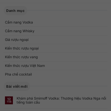
Danh mục
Cẩm nang Vodka
Cẩm nang Whisky
Giá rượu ngoại
Kiến thức rượu ngoại
Kiến thức rượu vang
Kiến thức rượu Việt Nam
Pha chế cocktail
Bài viết mới
Khám phá Smirnoff Vodka: Thương hiệu Vodka Nga nổi
12
tiếng toàn cầu
Th6
Không
có