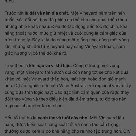
rượu.
Trước hết là
đất và nền địa chất
. Một Vineyard nằm trên nền
phấn, sỏi, đất sét hay đá phiến có thể cho nho phát triển theo
những nhịp khác nhau. Điều đó tác động đến tốc độ chín, khả
năng thoát nước, mức giữ nhiệt và cuối cùng là cảm giác của
rượu trong ly. Đây là lý do cùng một giống nho, cùng một vùng
lớn, nhưng khi đổi từ Vineyard này sang Vineyard khác, cảm
giác hương vị có thể đổi khá rõ.
Tiếp theo là
khí hậu và vi khí hậu
. Cùng ở trong một vùng
vang, một Vineyard trên sườn đồi đón nắng tốt sẽ cho kết quả
khác với một Vineyard thấp hơn, mát hơn hoặc đón gió mạnh
hơn. Dự án nghiên cứu của Wine Australia về regional variability
cũng dựa trên logic này: Các đặc tính cảm quan của rượu thay
đổi theo vùng và theo điều kiện địa điểm trồng, từ đó tạo nên
regional character khác nhau.
Yếu tố thứ ba là
canh tác và tuổi cây nho
. Một Vineyard lâu
năm, được kiểm soát năng suất tốt và canh tác cẩn trọng,
thường được xem là có khả năng cho ra nho tập trung hơn. OIV