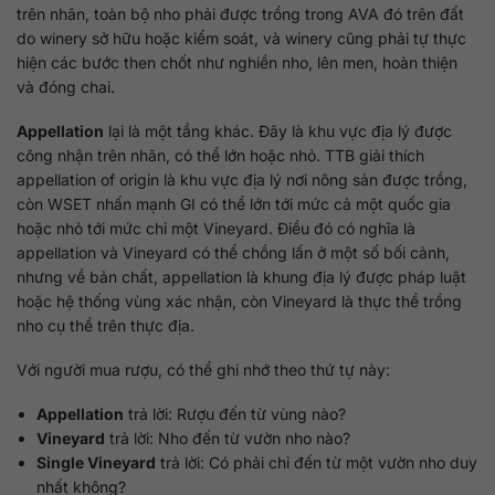
trên nhãn, toàn bộ nho phải được trồng trong AVA đó trên đất
do winery sở hữu hoặc kiểm soát, và winery cũng phải tự thực
hiện các bước then chốt như nghiền nho, lên men, hoàn thiện
và đóng chai.
Appellation
lại là một tầng khác. Đây là khu vực địa lý được
công nhận trên nhãn, có thể lớn hoặc nhỏ. TTB giải thích
appellation of origin là khu vực địa lý nơi nông sản được trồng,
còn WSET nhấn mạnh GI có thể lớn tới mức cả một quốc gia
hoặc nhỏ tới mức chỉ một Vineyard. Điều đó có nghĩa là
appellation và Vineyard có thể chồng lấn ở một số bối cảnh,
nhưng về bản chất, appellation là khung địa lý được pháp luật
hoặc hệ thống vùng xác nhận, còn Vineyard là thực thể trồng
nho cụ thể trên thực địa.
Với người mua rượu, có thể ghi nhớ theo thứ tự này:
Appellation
trả lời: Rượu đến từ vùng nào?
Vineyard
trả lời: Nho đến từ vườn nho nào?
Single Vineyard
trả lời: Có phải chỉ đến từ một vườn nho duy
nhất không?