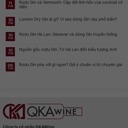
Rượu Gin và Vermouth: Cặp đôi linh hồn của cocktail cổ
bình
11
luận
điển
Th6
ở
Khám
Không
phá
có
Smirnoff
London Dry Gin là gì? Vì sao dòng Gin này phổ biến?
bình
10
Vodka:
luận
Th6
Thương
ở
Không
hiệu
Rượu
có
Vodka
Gin
bình
Nga
Rượu Gin Hà Lan: Genever và dòng Gin truyền thống
và
luận
10
nổi
ở
Vermouth:
Th6
tiếng
Không
London
Cặp
toàn
có
Dry
đôi
cầu
bình
Gin
linh
Nguồn gốc rượu Gin: Từ Hà Lan đến biểu tượng Anh
luận
10
là
hồn
ở
gì?
của
Th6
Không
Rượu
Vì
cocktail
có
Gin
sao
cổ
bình
Hà
dòng
điển
Rượu Gin pha với gì ngon? Gợi ý chuẩn vị từ chuyên gia
luận
09
Lan:
Gin
ở
Genever
này
Th6
Không
Nguồn
và
phổ
có
gốc
dòng
biến?
bình
rượu
Gin
luận
Gin:
truyền
ở
Từ
thống
Rượu
Hà
Gin
Lan
pha
đến
với
biểu
gì
tượng
ngon?
Anh
Gợi
ý
chuẩn
vị
từ
chuyên
gia
Công ty cổ phần QKAWine