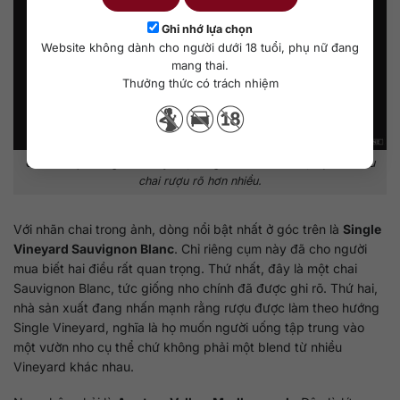
Ghi nhớ lựa chọn
Website không dành cho người dưới 18 tuổi, phụ nữ đang
mang thai.
Thưởng thức có trách nhiệm
Chỉ cần đọc đúng tên vineyard, vùng và nhà sản xuất, bạn sẽ hiểu
chai rượu rõ hơn nhiều.
Với nhãn chai trong ảnh, dòng nổi bật nhất ở góc trên là
Single
Vineyard Sauvignon Blanc
. Chỉ riêng cụm này đã cho người
mua biết hai điều rất quan trọng. Thứ nhất, đây là một chai
Sauvignon Blanc, tức giống nho chính đã được ghi rõ. Thứ hai,
nhà sản xuất đang nhấn mạnh rằng rượu được làm theo hướng
Single Vineyard, nghĩa là họ muốn người uống tập trung vào
một vườn nho cụ thể chứ không phải một blend từ nhiều
Vineyard khác nhau.