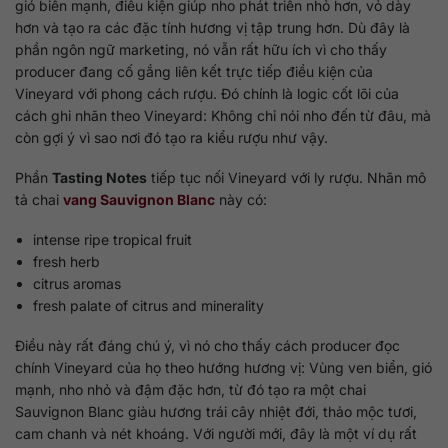
gió biển mạnh, điều kiện giúp nho phát triển nhỏ hơn, vỏ dày
hơn và tạo ra các đặc tính hương vị tập trung hơn. Dù đây là
phần ngôn ngữ marketing, nó vẫn rất hữu ích vì cho thấy
producer đang cố gắng liên kết trực tiếp điều kiện của
Vineyard với phong cách rượu. Đó chính là logic cốt lõi của
cách ghi nhãn theo Vineyard: Không chỉ nói nho đến từ đâu, mà
còn gợi ý vì sao nơi đó tạo ra kiểu rượu như vậy.
Phần
Tasting Notes
tiếp tục nối Vineyard với ly rượu. Nhãn mô
tả chai
vang Sauvignon Blanc
này có:
intense ripe tropical fruit
fresh herb
citrus aromas
fresh palate of citrus and minerality
Điều này rất đáng chú ý, vì nó cho thấy cách producer đọc
chính Vineyard của họ theo hướng hương vị: Vùng ven biển, gió
mạnh, nho nhỏ và đậm đặc hơn, từ đó tạo ra một chai
Sauvignon Blanc giàu hương trái cây nhiệt đới, thảo mộc tươi,
cam chanh và nét khoáng. Với người mới, đây là một ví dụ rất