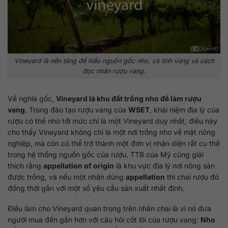
Vineyard là nền tảng để hiểu nguồn gốc nho, cá tính vùng và cách
đọc nhãn rượu vang.
Về nghĩa gốc,
Vineyard là khu đất trồng nho để làm rượu
vang
. Trong đào tạo rượu vang của
WSET
, khái niệm địa lý của
rượu có thể nhỏ tới mức chỉ là một Vineyard duy nhất, điều này
cho thấy Vineyard không chỉ là một nơi trồng nho về mặt nông
nghiệp, mà còn có thể trở thành một đơn vị nhận diện rất cụ thể
trong hệ thống nguồn gốc của rượu. TTB của Mỹ cũng giải
thích rằng
appellation of origin
là khu vực địa lý nơi nông sản
được trồng, và nếu một nhãn dùng
appellation
thì chai rượu đó
đồng thời gắn với một số yêu cầu sản xuất nhất định.
Điều làm cho Vineyard quan trọng trên nhãn chai là vì nó đưa
người mua đến gần hơn với câu hỏi cốt lõi của rượu vang:
Nho