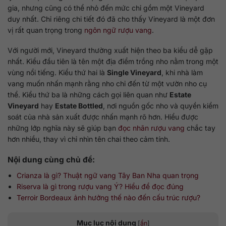
gia, nhưng cũng có thể nhỏ đến mức chỉ gồm một Vineyard
duy nhất. Chỉ riêng chi tiết đó đã cho thấy Vineyard là một đơn
vị rất quan trọng trong
ngôn ngữ rượu vang
.
Với người mới, Vineyard thường xuất hiện theo ba kiểu dễ gặp
nhất. Kiểu đầu tiên là tên một địa điểm trồng nho nằm trong một
vùng nổi tiếng. Kiểu thứ hai là
Single Vineyard
, khi nhà làm
vang muốn nhấn mạnh rằng nho chỉ đến từ một vườn nho cụ
thể. Kiểu thứ ba là những cách gọi liên quan như
Estate
Vineyard
hay
Estate Bottled
, nơi nguồn gốc nho và quyền kiểm
soát của nhà sản xuất được nhấn mạnh rõ hơn. Hiểu được
những lớp nghĩa này sẽ giúp bạn
đọc nhãn rượu vang
chắc tay
hơn nhiều, thay vì chỉ nhìn tên chai theo cảm tính.
Nội dung cùng chủ đề:
Crianza là gì? Thuật ngữ vang Tây Ban Nha quan trọng
Riserva là gì trong rượu vang Ý? Hiểu để đọc đúng
Terroir Bordeaux ảnh hưởng thế nào đến cấu trúc rượu?
Mục lục nội dung
[
ẩn
]