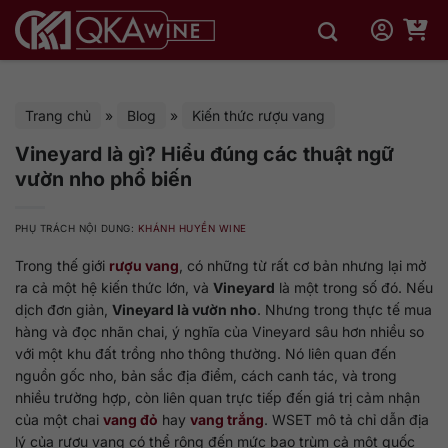
Bỏ
qua
nội
dung
Trang chủ
»
Blog
»
Kiến thức rượu vang
Vineyard là gì? Hiểu đúng các thuật ngữ
vườn nho phổ biến
PHỤ TRÁCH NỘI DUNG:
KHÁNH HUYỀN WINE
Trong thế giới
rượu vang
, có những từ rất cơ bản nhưng lại mở
ra cả một hệ kiến thức lớn, và
Vineyard
là một trong số đó. Nếu
dịch đơn giản,
Vineyard là vườn nho
. Nhưng trong thực tế mua
hàng và đọc nhãn chai, ý nghĩa của Vineyard sâu hơn nhiều so
với một khu đất trồng nho thông thường. Nó liên quan đến
nguồn gốc nho, bản sắc địa điểm, cách canh tác, và trong
nhiều trường hợp, còn liên quan trực tiếp đến giá trị cảm nhận
của một chai
vang đỏ
hay
vang trắng
. WSET mô tả chỉ dẫn địa
lý của rượu vang có thể rộng đến mức bao trùm cả một quốc