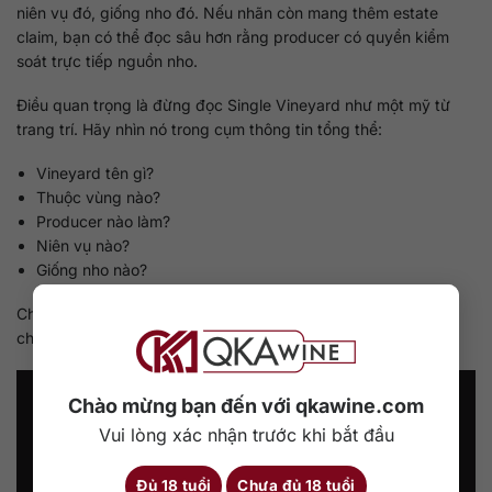
niên vụ đó, giống nho đó. Nếu nhãn còn mang thêm estate
claim, bạn có thể đọc sâu hơn rằng producer có quyền kiểm
soát trực tiếp nguồn nho.
Điều quan trọng là đừng đọc Single Vineyard như một mỹ từ
trang trí. Hãy nhìn nó trong cụm thông tin tổng thể:
Vineyard tên gì?
Thuộc vùng nào?
Producer nào làm?
Niên vụ nào?
Giống nho nào?
Chỉ khi ghép đủ các lớp đó, bạn mới thực sự đọc được câu
chuyện của chai rượu. Dưới đây là ví dụ chi tiết:
Chào mừng bạn đến với qkawine.com
Vui lòng xác nhận trước khi bắt đầu
Đủ 18 tuổi
Chưa đủ 18 tuổi