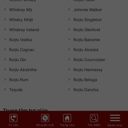
Whiskey Mỹ
Johnnie Walker
Whisky Nhật
Rượu Singleton
Whiskey Ireland
Rượu Glenlivet
Rượu Vodka
Rượu Balvenie
Rượu Cognac
Rượu Absolut
Rượu Gin
Rượu Courvoisier
Rượu Absinthe
Rượu Hennessy
Rượu Rum
Rượu Beluga
Tequila
Rượu Danzka
Trung tâm trợ giúp
Hỗ trợ mua hàng
Tìm hiểu về rượu
Tư vấn
Khuyến mãi
Trang chủ
Tìm kiếm
Danh mục