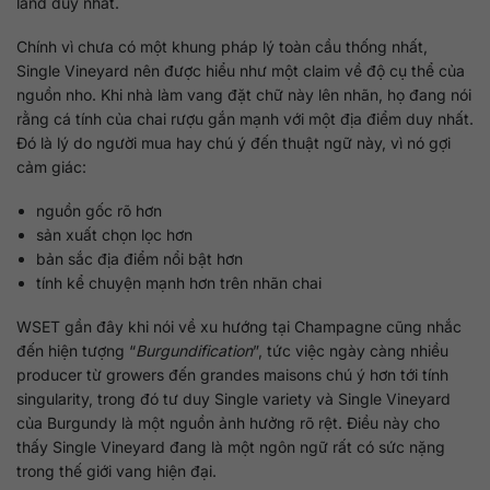
land duy nhất.
Chính vì chưa có một khung pháp lý toàn cầu thống nhất,
Single Vineyard nên được hiểu như một claim về độ cụ thể của
nguồn nho. Khi nhà làm vang đặt chữ này lên nhãn, họ đang nói
rằng cá tính của chai rượu gắn mạnh với một địa điểm duy nhất.
Đó là lý do người mua hay chú ý đến thuật ngữ này, vì nó gợi
cảm giác:
nguồn gốc rõ hơn
sản xuất chọn lọc hơn
bản sắc địa điểm nổi bật hơn
tính kể chuyện mạnh hơn trên nhãn chai
WSET gần đây khi nói về xu hướng tại Champagne cũng nhắc
đến hiện tượng “
Burgundification
”, tức việc ngày càng nhiều
producer từ growers đến grandes maisons chú ý hơn tới tính
singularity, trong đó tư duy Single variety và Single Vineyard
của Burgundy là một nguồn ảnh hưởng rõ rệt. Điều này cho
thấy Single Vineyard đang là một ngôn ngữ rất có sức nặng
trong thế giới vang hiện đại.