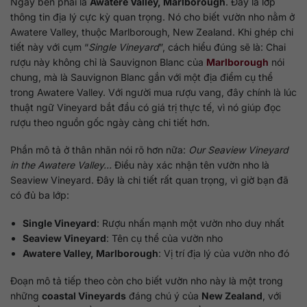
Ngay bên phải là
Awatere Valley, Marlborough
. Đây là lớp
thông tin địa lý cực kỳ quan trọng. Nó cho biết vườn nho nằm ở
Awatere Valley, thuộc Marlborough, New Zealand. Khi ghép chi
tiết này với cụm “
Single Vineyard
”, cách hiểu đúng sẽ là: Chai
rượu này không chỉ là Sauvignon Blanc của
Marlborough
nói
chung, mà là Sauvignon Blanc gắn với một địa điểm cụ thể
trong Awatere Valley. Với người mua rượu vang, đây chính là lúc
thuật ngữ Vineyard bắt đầu có giá trị thực tế, vì nó giúp đọc
rượu theo nguồn gốc ngày càng chi tiết hơn.
Phần mô tả ở thân nhãn nói rõ hơn nữa:
Our Seaview Vineyard
in the Awatere Valley…
Điều này xác nhận tên vườn nho là
Seaview Vineyard. Đây là chi tiết rất quan trọng, vì giờ bạn đã
có đủ ba lớp:
Single Vineyard
: Rượu nhấn mạnh một vườn nho duy nhất
Seaview Vineyard
: Tên cụ thể của vườn nho
Awatere Valley, Marlborough
: Vị trí địa lý của vườn nho đó
Đoạn mô tả tiếp theo còn cho biết vườn nho này là một trong
những
coastal Vineyards
đáng chú ý của
New Zealand
, với