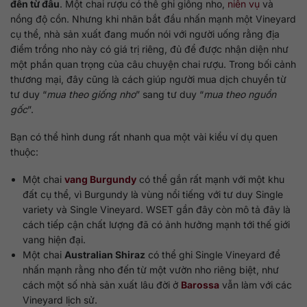
đến từ đâu
. Một chai rượu có thể ghi giống nho,
niên vụ
và
nồng độ cồn. Nhưng khi nhãn bắt đầu nhấn mạnh một Vineyard
cụ thể, nhà sản xuất đang muốn nói với người uống rằng địa
điểm trồng nho này có giá trị riêng, đủ để được nhận diện như
một phần quan trọng của câu chuyện chai rượu. Trong bối cảnh
thương mại, đây cũng là cách giúp người mua dịch chuyển từ
tư duy “
mua theo giống nho
” sang tư duy “
mua theo nguồn
gốc
”.
Bạn có thể hình dung rất nhanh qua một vài kiểu ví dụ quen
thuộc:
Một chai
vang Burgundy
có thể gắn rất mạnh với một khu
đất cụ thể, vì Burgundy là vùng nổi tiếng với tư duy Single
variety và Single Vineyard. WSET gần đây còn mô tả đây là
cách tiếp cận chất lượng đã có ảnh hưởng mạnh tới thế giới
vang hiện đại.
Một chai
Australian Shiraz
có thể ghi Single Vineyard để
nhấn mạnh rằng nho đến từ một vườn nho riêng biệt, như
cách một số nhà sản xuất lâu đời ở
Barossa
vẫn làm với các
Vineyard lịch sử.