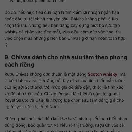
và nhận biết phiên bản hiếm.
Do đó, nếu mục tiêu của bạn là tìm kiếm lợi nhuận ngắn hạn
hoặc đầu tư tài chính chuyên sâu, Chivas không phải là lựa
chọn tối ưu. Nhưng nếu bạn đang xây dựng một bộ sưu tập
whisky cá nhân vừa đẹp mắt, vừa giàu cảm xúc văn hóa, thì
việc chọn mua những phiên bản Chivas giới hạn hoàn toàn hợp
lý.
9. Chivas dành cho nhà sưu tầm theo phong
cách riêng
Rượu Chivas không đơn thuần là một dòng
Scotch whisky
, mà
là kết tinh của sự lịch lãm, bề dày di sản và tinh thần cầu toàn
của người Scotland. Với mức giá dễ tiếp cận, thiết kế tinh xảo
và độ phủ toàn cầu, Chivas Regal, đặc biệt là các dòng như
Royal Salute và Ultis, là những lựa chọn sưu tầm đáng giá cho
người yêu rượu tại Việt Nam.
Không phải mọi chai đều là “
kho báu
”, nhưng nếu bạn biết chọn
đúng dòng, bảo quản tốt và hiểu rõ thị trường, rượu Chivas sẽ
không chỉ là một món quà sang trọng, mà còn là một phần di