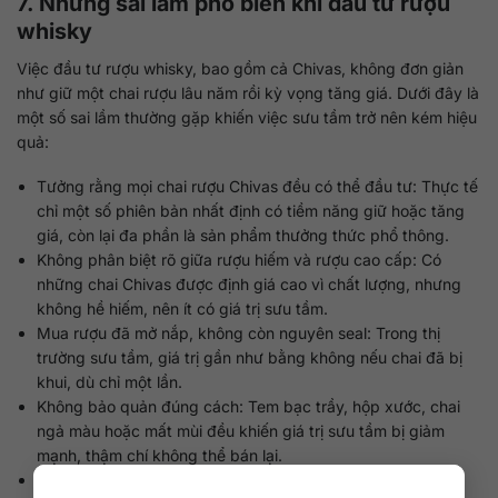
7. Những sai lầm phổ biến khi đầu tư rượu
whisky
Việc đầu tư rượu whisky, bao gồm cả Chivas, không đơn giản
như giữ một chai rượu lâu năm rồi kỳ vọng tăng giá. Dưới đây là
một số sai lầm thường gặp khiến việc sưu tầm trở nên kém hiệu
quả:
Tưởng rằng mọi chai rượu Chivas đều có thể đầu tư: Thực tế
chỉ một số phiên bản nhất định có tiềm năng giữ hoặc tăng
giá, còn lại đa phần là sản phẩm thưởng thức phổ thông.
Không phân biệt rõ giữa rượu hiếm và rượu cao cấp: Có
những chai Chivas được định giá cao vì chất lượng, nhưng
không hề hiếm, nên ít có giá trị sưu tầm.
Mua rượu đã mở nắp, không còn nguyên seal: Trong thị
trường sưu tầm, giá trị gần như bằng không nếu chai đã bị
khui, dù chỉ một lần.
Không bảo quản đúng cách: Tem bạc trầy, hộp xước, chai
ngả màu hoặc mất mùi đều khiến giá trị sưu tầm bị giảm
mạnh, thậm chí không thể bán lại.
Không có hóa đơn, chứng từ hoặc nguồn gốc rõ ràng: Điều