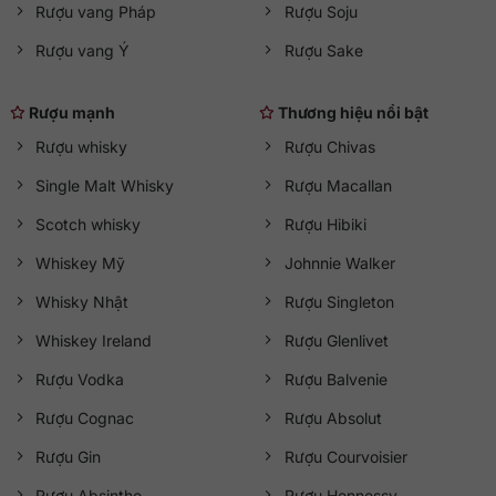
Rượu vang Pháp
Rượu Soju
Rượu vang Ý
Rượu Sake
Rượu mạnh
Thương hiệu nổi bật
Rượu whisky
Rượu Chivas
Single Malt Whisky
Rượu Macallan
Scotch whisky
Rượu Hibiki
Whiskey Mỹ
Johnnie Walker
Whisky Nhật
Rượu Singleton
Whiskey Ireland
Rượu Glenlivet
Rượu Vodka
Rượu Balvenie
Rượu Cognac
Rượu Absolut
Rượu Gin
Rượu Courvoisier
Rượu Absinthe
Rượu Hennessy