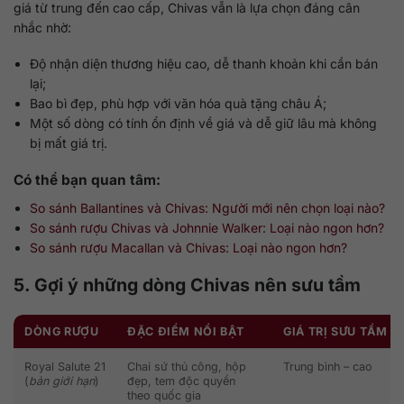
giá từ trung đến cao cấp, Chivas vẫn là lựa chọn đáng cân
nhắc nhờ:
Độ nhận diện thương hiệu cao, dễ thanh khoản khi cần bán
lại;
Bao bì đẹp, phù hợp với văn hóa quà tặng châu Á;
Một số dòng có tính ổn định về giá và dễ giữ lâu mà không
bị mất giá trị.
Có thể bạn quan tâm:
So sánh Ballantines và Chivas: Người mới nên chọn loại nào?
So sánh rượu Chivas và Johnnie Walker: Loại nào ngon hơn?
So sánh rượu Macallan và Chivas: Loại nào ngon hơn?
5. Gợi ý những dòng Chivas nên sưu tầm
DÒNG RƯỢU
ĐẶC ĐIỂM NỔI BẬT
GIÁ TRỊ SƯU TẦM
Royal Salute 21
Chai sứ thủ công, hộp
Trung bình – cao
(
bản giới hạn
)
đẹp, tem độc quyền
theo quốc gia