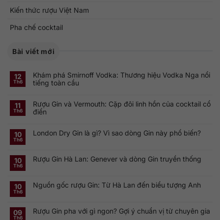
Kiến thức rượu Việt Nam
Pha chế cocktail
Bài viết mới
Khám phá Smirnoff Vodka: Thương hiệu Vodka Nga nổi
12
tiếng toàn cầu
Th6
Không
có
Rượu Gin và Vermouth: Cặp đôi linh hồn của cocktail cổ
bình
11
luận
điển
Th6
ở
Khám
Không
phá
có
Smirnoff
London Dry Gin là gì? Vì sao dòng Gin này phổ biến?
bình
10
Vodka:
luận
Th6
Thương
ở
Không
hiệu
Rượu
có
Vodka
Gin
bình
Nga
Rượu Gin Hà Lan: Genever và dòng Gin truyền thống
và
luận
10
nổi
ở
Vermouth:
Th6
tiếng
Không
London
Cặp
toàn
có
Dry
đôi
cầu
bình
Gin
linh
Nguồn gốc rượu Gin: Từ Hà Lan đến biểu tượng Anh
luận
10
là
hồn
ở
gì?
của
Th6
Không
Rượu
Vì
cocktail
có
Gin
sao
cổ
bình
Hà
dòng
điển
Rượu Gin pha với gì ngon? Gợi ý chuẩn vị từ chuyên gia
luận
09
Lan:
Gin
ở
Genever
này
Th6