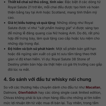
Thiết kế chai sứ thủ công, tinh xảo
: Đặc biệt ở các dòng từ
Royal Salute 21 trở lên, mỗi chai đều được tạo hình và hoàn
thiện bằng tay tại Anh hoặc Scotland, mang tính thẩm mỹ
cao.
Giá trị biểu tượng và quà tặng
: Những dòng như Royal
Salute được ví như “
vật phẩm hoàng gia
” vì được sáng tạo
để mừng lễ đăng quang của Nữ hoàng Anh. Do đó, rất phù
hợp để trưng bày, làm quà tặng cao cấp hoặc lưu niệm cho
những dịp trọng đại.
Độ hiếm và lịch sử phát hành
: Một số phiên bản giới hạn
hoặc đã ngừng sản xuất có giá trị sưu tầm tăng theo thời
gian vì độ khan hiếm. Ví dụ: Royal Salute 38 Stone of
Destiny phiên bản hộp da thật hiện có giá thị trường cao gấp
đôi lúc ra mắt.
4. So sánh với đầu tư whisky nói chung
So với các thương hiệu chuyên dành cho đầu tư như
Macallan
,
Dalmore,
Glenfiddich
hay các dòng single cask limited edition,
Chivas không phải là lựa chọn hàng đầu cho những ai tìm kiếm
mức lợi nhuận lớn từ việc mua đi bán lại. Tuy nhiên, trong tầm