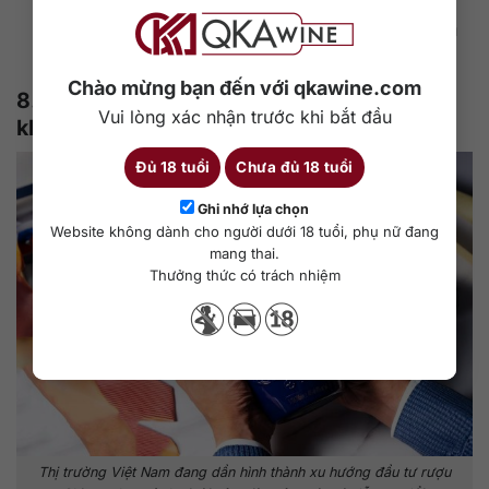
này ảnh hưởng trực tiếp đến tính xác thực của sản phẩm,
đặc biệt khi giao dịch với người mua cao cấp hoặc sàn đầu
tư rượu quốc tế.
Chào mừng bạn đến với qkawine.com
8. Có nên đầu tư rượu Chivas tại Việt Nam
Vui lòng xác nhận trước khi bắt đầu
không?
Đủ 18 tuổi
Chưa đủ 18 tuổi
Ghi nhớ lựa chọn
Website không dành cho người dưới 18 tuổi, phụ nữ đang
mang thai.
Thưởng thức có trách nhiệm
Thị trường Việt Nam đang dần hình thành xu hướng đầu tư rượu