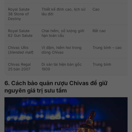
Royal Salute
Thiết kế đỉnh cao, lịch sử
Cao
38 Stone of
lâu đời
Destiny
Royal Salute
Chai hiếm, số lượng giới
Rất cao
62 Gun Salute
hạn toàn cầu
Chivas Ultis
Vị đậm, hiếm hoi trong
Trung bình – cao
(
blended malt
)
dòng Chivas
Chivas Regal
Di sản tái hiện bản gốc
Trung bình
25 bản 2007
1909
6. Cách bảo quản rượu Chivas để giữ
nguyên giá trị sưu tầm