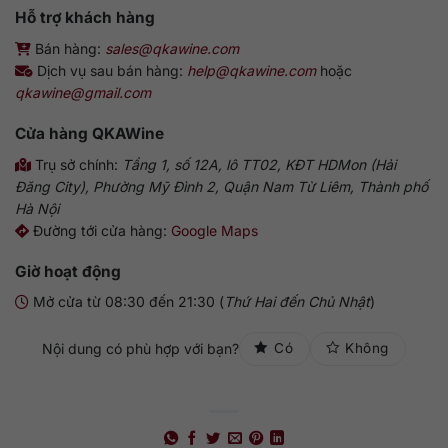
Hỗ trợ khách hàng
Bán hàng:
sales@qkawine.com
Dịch vụ sau bán hàng:
help@qkawine.com
hoặc
qkawine@gmail.com
Cửa hàng QKAWine
Trụ sở chính:
Tầng 1, số 12A, lô TT02, KĐT HDMon (Hải
Đăng City), Phường Mỹ Đình 2, Quận Nam Từ Liêm, Thành phố
Hà Nội
Đường tới cửa hàng:
Google Maps
Giờ hoạt động
Mở cửa từ 08:30 đến 21:30 (
Thứ Hai đến Chủ Nhật
)
Nội dung có phù hợp với bạn?
Có
Không