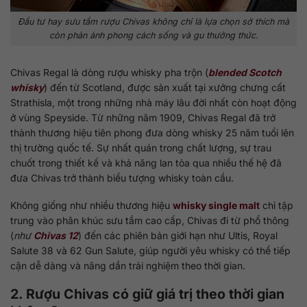
Đầu tư hay sưu tầm rượu Chivas không chỉ là lựa chọn sở thích mà
còn phản ánh phong cách sống và gu thưởng thức.
Chivas Regal là dòng rượu whisky pha trộn (
blended Scotch
whisky
) đến từ Scotland, được sản xuất tại xưởng chưng cất
Strathisla, một trong những nhà máy lâu đời nhất còn hoạt động
ở vùng Speyside. Từ những năm 1909, Chivas Regal đã trở
thành thương hiệu tiên phong đưa dòng whisky 25 năm tuổi lên
thị trường quốc tế. Sự nhất quán trong chất lượng, sự trau
chuốt trong thiết kế và khả năng lan tỏa qua nhiều thế hệ đã
đưa Chivas trở thành biểu tượng whisky toàn cầu.
Không giống như nhiều thương hiệu
whisky single malt
chỉ tập
trung vào phân khúc sưu tầm cao cấp, Chivas đi từ phổ thông
(
như
Chivas 12
) đến các phiên bản giới hạn như Ultis, Royal
Salute 38 và 62 Gun Salute, giúp người yêu whisky có thể tiếp
cận dễ dàng và nâng dần trải nghiệm theo thời gian.
2. Rượu Chivas có giữ giá trị theo thời gian