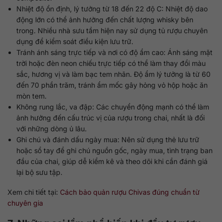
Nhiệt độ ổn định, lý tưởng từ 18 đến 22 độ C: Nhiệt độ dao
động lớn có thể ảnh hưởng đến chất lượng whisky bên
trong. Nhiều nhà sưu tầm hiện nay sử dụng tủ rượu chuyên
dụng để kiểm soát điều kiện lưu trữ.
Tránh ánh sáng trực tiếp và nơi có độ ẩm cao: Ánh sáng mặt
trời hoặc đèn neon chiếu trực tiếp có thể làm thay đổi màu
sắc, hương vị và làm bạc tem nhãn. Độ ẩm lý tưởng là từ 60
đến 70 phần trăm, tránh ẩm mốc gây hỏng vỏ hộp hoặc ăn
mòn tem.
Không rung lắc, va đập: Các chuyển động mạnh có thể làm
ảnh hưởng đến cấu trúc vị của rượu trong chai, nhất là đối
với những dòng ủ lâu.
Ghi chú và đánh dấu ngày mua: Nên sử dụng thẻ lưu trữ
hoặc sổ tay để ghi chú nguồn gốc, ngày mua, tình trạng ban
đầu của chai, giúp dễ kiểm kê và theo dõi khi cần đánh giá
lại bộ sưu tập.
Xem chi tiết tại:
Cách bảo quản rượu Chivas đúng chuẩn từ
chuyên gia