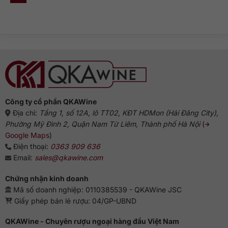
Không
Nguồn
và
phổ
có
gốc
dòng
biến?
bình
rượu
Gin
luận
Gin:
truyền
ở
Từ
thống
Rượu
Hà
Gin
Lan
pha
đến
với
biểu
gì
tượng
ngon?
Anh
Gợi
ý
chuẩn
vị
từ
chuyên
gia
Công ty cổ phần QKAWine
Địa chỉ:
Tầng 1, số 12A, lô TT02, KĐT HDMon (Hải Đăng City),
Phường Mỹ Đình 2, Quận Nam Từ Liêm, Thành phố Hà Nội
(
Google Maps
)
Điện thoại:
0363 909 636
Email:
sales@qkawine.com
Chứng nhận kinh doanh
Mã số doanh nghiệp: 0110385539 - QKAWine JSC
Giấy phép bán lẻ rượu: 04/GP-UBND
QKAWine - Chuyên rượu ngoại hàng đầu Việt Nam