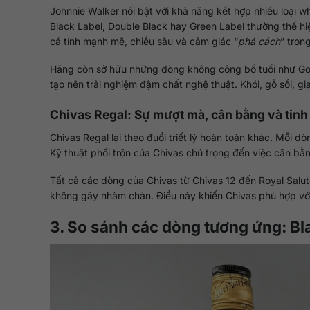
Johnnie Walker nổi bật với khả năng kết hợp nhiều loại 
Black Label, Double Black hay Green Label thường thể hiện
cá tính mạnh mẽ, chiều sâu và cảm giác “
phá cách
” tron
Hãng còn sở hữu những dòng không công bố tuổi như Gol
tạo nên trải nghiệm đậm chất nghệ thuật. Khói, gỗ sồi, gi
Chivas Regal: Sự mượt mà, cân bằng và tinh 
Chivas Regal lại theo đuổi triết lý hoàn toàn khác. Mỗi 
Kỹ thuật phối trộn của Chivas chú trọng đến việc cân bằng
Tất cả các dòng của Chivas từ Chivas 12 đến Royal Salu
không gây nhàm chán. Điều này khiến Chivas phù hợp với 
3. So sánh các dòng tương ứng: Bla