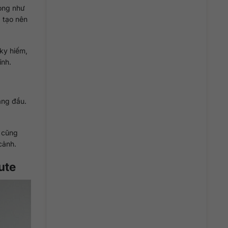
dòng như
, tạo nên
ky hiếm,
ính.
àng đầu.
g cũng
cảnh.
ute