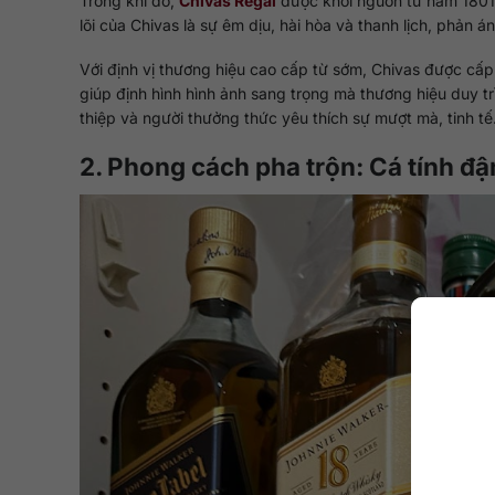
Trong khi đó,
Chivas Regal
được khởi nguồn từ năm 1801 
lõi của Chivas là sự êm dịu, hài hòa và thanh lịch, phản 
Với định vị thương hiệu cao cấp từ sớm, Chivas được c
giúp định hình hình ảnh sang trọng mà thương hiệu duy trì
thiệp và người thưởng thức yêu thích sự mượt mà, tinh tế
2. Phong cách pha trộn: Cá tính đ