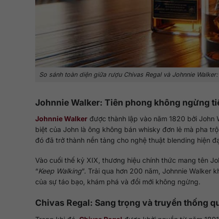
So sánh toàn diện giữa rượu Chivas Regal và Johnnie Walker: 
Johnnie Walker: Tiên phong không ngừng t
Johnnie Walker
được thành lập vào năm 1820 bởi John Wa
biệt của John là ông không bán whisky đơn lẻ mà pha trộn n
đó đã trở thành nền tảng cho nghệ thuật blending hiện đạ
Vào cuối thế kỷ XIX, thương hiệu chính thức mang tên Jo
“
Keep Walking
”. Trải qua hơn 200 năm, Johnnie Walker k
của sự táo bạo, khám phá và đổi mới không ngừng.
Chivas Regal: Sang trọng và truyền thống q