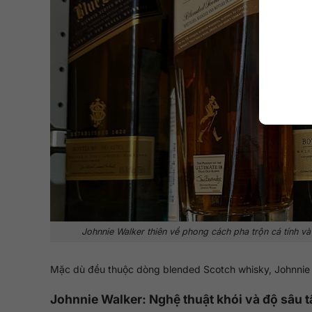
Johnnie Walker thiên về phong cách pha trộn cá tính v
Mặc dù đều thuộc dòng blended Scotch whisky, Johnnie Wal
Johnnie Walker: Nghệ thuật khói và độ sâu 