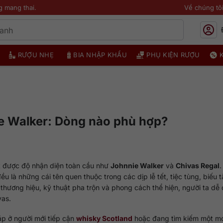
g mang thai.
Về chúng tô
RƯỢU NHẸ
BIA NHẬP KHẨU
PHỤ KIỆN RƯỢU
e Walker: Dòng nào phù hợp?
t được độ nhận diện toàn cầu như
Johnnie Walker
và
Chivas Regal
.
ều là những cái tên quen thuộc trong các dịp lễ tết, tiệc tùng, biếu 
 thương hiệu, kỹ thuật pha trộn và phong cách thể hiện, người ta dễ
vas.
ặp ở người mới tiếp cận
whisky Scotland
hoặc đang tìm kiếm một m