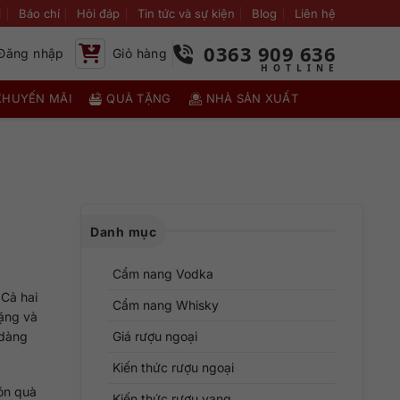
i
Báo chí
Hỏi đáp
Tin tức và sự kiện
Blog
Liên hệ
0363 909 636
Đăng nhập
Giỏ hàng
KHUYẾN MÃI
QUÀ TẶNG
NHÀ SẢN XUẤT
Danh mục
Cẩm nang Vodka
 Cả hai
Cẩm nang Whisky
tặng và
 dàng
Giá rượu ngoại
Kiến thức rượu ngoại
ón quà
Kiến thức rượu vang