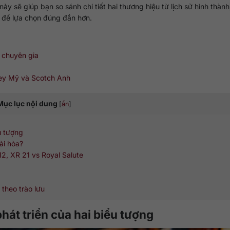
ày sẽ giúp bạn so sánh chi tiết hai thương hiệu từ lịch sử hình thàn
để lựa chọn đúng đắn hơn.
ừ chuyên gia
key Mỹ và Scotch Anh
Mục lục nội dung
[
ẩn
]
ểu tượng
ài hòa?
2, XR 21 vs Royal Salute
theo trào lưu
phát triển của hai biểu tượng