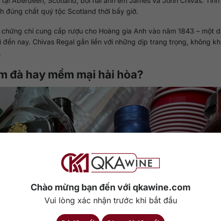
tại Aberdeen, Scotland, bởi hai anh em James và John Chivas. Tinh
ánh đúng chất quý tộc Scotland thời bấy giờ.
ấp chứng chỉ cung cấp rượu cho Hoàng gia Anh vào năm 1843 – một 
 đến nay. Chivas Regal gắn liền với những dịp trang trọng, không khí
.
ậm đà hay mềm mại hài hòa?
Chào mừng bạn đến với qkawine.com
Vui lòng xác nhận trước khi bắt đầu