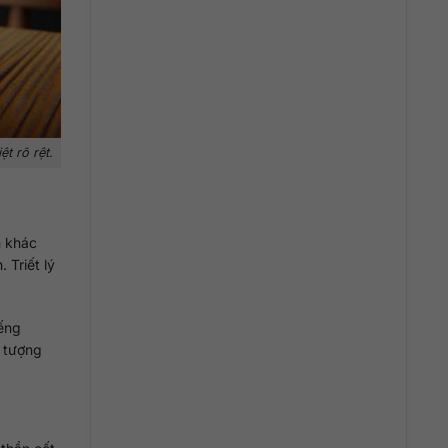
t rõ rệt.
m khác
 Triết lý
iếng
u tượng