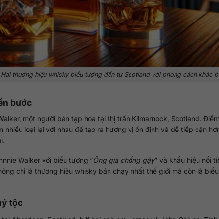
Hai thương hiệu whisky biểu tượng đến từ Scotland với phong cách khác biệ
iến bước
lker, một người bán tạp hóa tại thị trấn Kilmarnock, Scotland. Điể
hiều loại lại với nhau để tạo ra hương vị ổn định và dễ tiếp cận hơn.
i.
hnnie Walker với biểu tượng “
Ông già chống gậy
” và khẩu hiệu nổi t
hông chỉ là thương hiệu whisky bán chạy nhất thế giới mà còn là biể
uý tộc