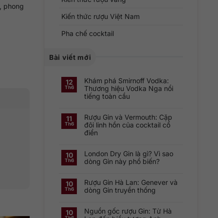
h, phong
Kiến thức rượu Việt Nam
Pha chế cocktail
Bài viết mới
Khám phá Smirnoff Vodka:
12
Thương hiệu Vodka Nga nổi
Th6
tiếng toàn cầu
Không
có
Rượu Gin và Vermouth: Cặp
bình
11
luận
đôi linh hồn của cocktail cổ
Th6
ở
điển
Khám
phá
Không
Smirnoff
có
Vodka:
London Dry Gin là gì? Vì sao
bình
Thương
10
luận
hiệu
dòng Gin này phổ biến?
Th6
ở
Vodka
Rượu
Nga
Không
Gin
nổi
có
và
tiếng
Rượu Gin Hà Lan: Genever và
bình
10
Vermouth:
toàn
luận
dòng Gin truyền thống
Th6
Cặp
cầu
ở
đôi
London
Không
linh
Dry
có
hồn
Gin
Nguồn gốc rượu Gin: Từ Hà
bình
10
của
là
luận
cocktail
Th6