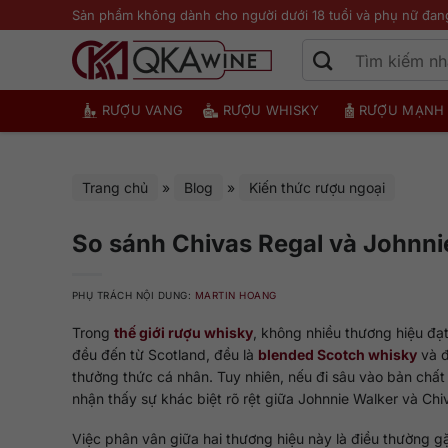
Bỏ
Sản phẩm không dành cho người dưới 18 tuổi và phụ nữ đan
qua
nội
dung
RƯỢU VANG
RƯỢU WHISKY
RƯỢU MẠNH
Trang chủ
»
Blog
»
Kiến thức rượu ngoại
So sánh Chivas Regal và Johnni
PHỤ TRÁCH NỘI DUNG:
MARTIN HOANG
Trong
thế giới rượu whisky
, không nhiều thương hiệu đạ
đều đến từ Scotland, đều là
blended Scotch whisky
và đ
thưởng thức cá nhân. Tuy nhiên, nếu đi sâu vào bản chất
nhận thấy sự khác biệt rõ rệt giữa Johnnie Walker và Chi
Việc phân vân giữa hai thương hiệu này là điều thường g