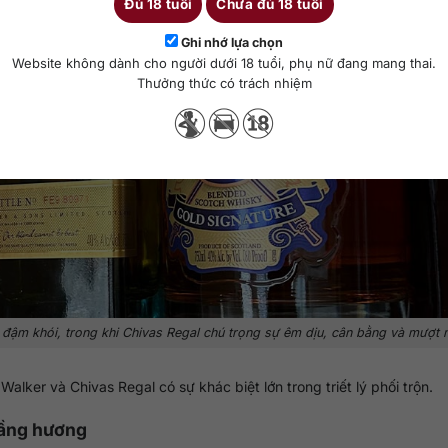
Đủ 18 tuổi
Chưa đủ 18 tuổi
Ghi nhớ lựa chọn
Website không dành cho người dưới 18 tuổi, phụ nữ đang mang thai.
Thưởng thức có trách nhiệm
à đậm khói, trong khi Chivas Regal chú trọng sự êm dịu, cân bằng và mượt 
ker và Chivas Regal có sự khác biệt lớn trong triết lý phối trộn.
tầng hương