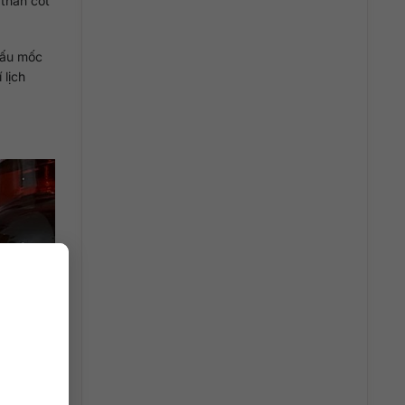
 thần cốt
dấu mốc
 lịch