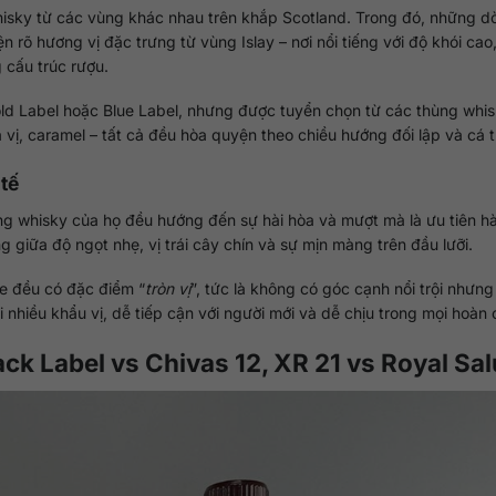
whisky từ các vùng khác nhau trên khắp Scotland. Trong đó, những 
 rõ hương vị đặc trưng từ vùng Islay – nơi nổi tiếng với độ khói cao
g cấu trúc rượu.
d Label hoặc Blue Label, nhưng được tuyển chọn từ các thùng whis
a vị, caramel – tất cả đều hòa quyện theo chiều hướng đối lập và cá t
tế
dòng whisky của họ đều hướng đến sự hài hòa và mượt mà là ưu tiên h
 giữa độ ngọt nhẹ, vị trái cây chín và sự mịn màng trên đầu lưỡi.
te đều có đặc điểm “
tròn vị
”, tức là không có góc cạnh nổi trội nhưn
nhiều khẩu vị, dễ tiếp cận với người mới và dễ chịu trong mọi hoàn 
ck Label vs Chivas 12, XR 21 vs Royal Sal