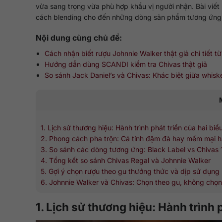
vừa sang trọng vừa phù hợp khẩu vị người nhận. Bài viết n
cách blending cho đến những dòng sản phẩm tương ứng 
Nội dung cùng chủ đề:
Cách nhận biết rượu Johnnie Walker thật giả chi tiết t
Hướng dẫn dùng SCANDI kiểm tra Chivas thật giả
So sánh Jack Daniel’s và Chivas: Khác biệt giữa whis
1. Lịch sử thương hiệu: Hành trình phát triển của hai bi
2. Phong cách pha trộn: Cá tính đậm đà hay mềm mại h
3. So sánh các dòng tương ứng: Black Label vs Chivas 1
4. Tổng kết so sánh Chivas Regal và Johnnie Walker
5. Gợi ý chọn rượu theo gu thưởng thức và dịp sử dụng
6. Johnnie Walker và Chivas: Chọn theo gu, không chọn 
1. Lịch sử thương hiệu: Hành trình 