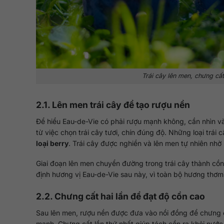
Trái cây lên men, chưng cất
2.1. Lên men trái cây để tạo rượu nền
Để hiểu Eau-de-Vie có phải rượu mạnh không, cần nhìn và
từ việc chọn trái cây tươi, chín đúng độ. Những loại trái
loại berry
. Trái cây được nghiền và lên men tự nhiên nhờ
Giai đoạn lên men chuyển đường trong trái cây thành cồ
định hương vị Eau-de-Vie sau này, vì toàn bộ hương thơm 
2.2. Chưng cất hai lần để đạt độ cồn cao
Sau lên men, rượu nền được đưa vào nồi đồng để chưng c
mạnh. Chưng cất lần thứ nhất giúp tách cồn ra khỏi nước 