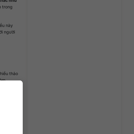
khác như
m trong
iều này
ới người
hiều thảo
vòm
nh thông
ixology