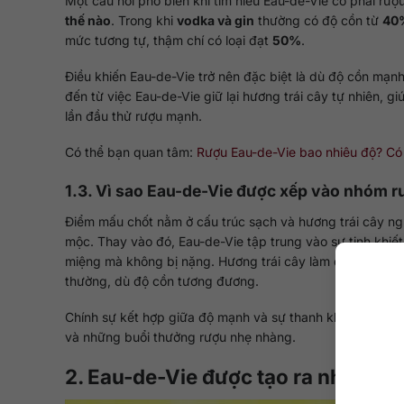
Một câu hỏi phổ biến khi tìm hiểu Eau-de-Vie có phải rư
thế nào
. Trong khi
vodka và gin
thường có độ cồn từ
40
mức tương tự, thậm chí có loại đạt
50%
.
Điều khiến Eau-de-Vie trở nên đặc biệt là dù độ cồn mạnh
đến từ việc Eau-de-Vie giữ lại hương trái cây tự nhiên, 
lần đầu thử rượu mạnh.
Có thể bạn quan tâm:
Rượu Eau-de-Vie bao nhiêu độ? C
1.3. Vì sao Eau-de-Vie được xếp vào nhóm
Điểm mấu chốt nằm ở cấu trúc sạch và hương trái cây ng
mộc. Thay vào đó, Eau-de-Vie tập trung vào sự tinh khiết
miệng mà không bị nặng. Hương trái cây làm dịu cảm giá
thường, dù độ cồn tương đương.
Chính sự kết hợp giữa độ mạnh và sự thanh khiết này làm
và những buổi thưởng rượu nhẹ nhàng.
2. Eau-de-Vie được tạo ra như thế