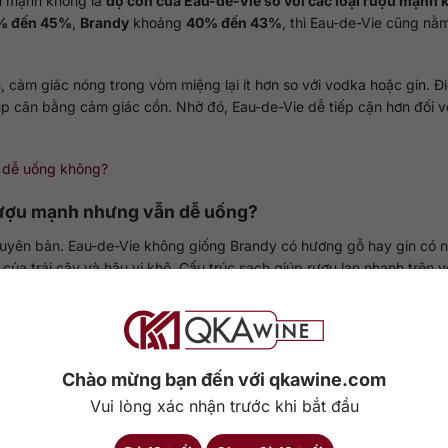
ợu mạnh không là
độ cồn của Eau-de-Vie so với các loại rượu mạnh 
% đến 45%
,
Brandy
khoảng
40% đến 43%
, thì Eau-de-Vie cũng nằ
, cảm giác nóng trong vòm miệng lại ít hơn so với vodka hoặc gin. Đ
giúp cân bằng cảm giác cồn. Nhờ đó, Eau-de-Vie dễ tiếp cận hơn đối v
ó dễ uống không?
 rượu mạnh nhưng vẫn dễ uống?
uyên bản. Eau-de-Vie không giống Brandy có hương gỗ hay gin có n
 của trái cây và hậu vị khô. Cấu trúc sạch giúp rượu lan nhanh trên 
c cồn, khiến nhiều người cảm thấy Eau-de-Vie dễ uống hơn rượu mạ
 Eau-de-Vie trở thành lựa chọn được ưa chuộng trong fine-dining, m
Chào mừng bạn đến với qkawine.com
Vui lòng xác nhận trước khi bắt đầu
 nào?