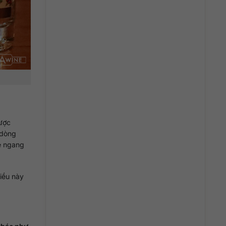
được
 dòng
e ngang
iều này