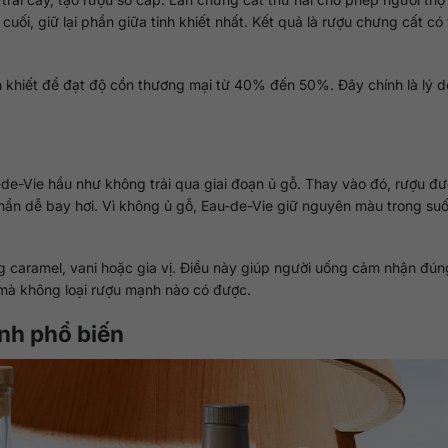
uối, giữ lại phần giữa tinh khiết nhất. Kết quả là rượu chưng cất có
h khiết để đạt độ cồn thương mại từ 40% đến 50%. Đây chính là lý d
-de-Vie hầu như không trải qua giai đoạn ủ gỗ. Thay vào đó, rượu đ
phần dễ bay hơi. Vì không ủ gỗ, Eau-de-Vie giữ nguyên màu trong suố
g caramel, vani hoặc gia vị. Điều này giúp người uống cảm nhận đún
g mà không loại rượu mạnh nào có được.
nh phổ biến