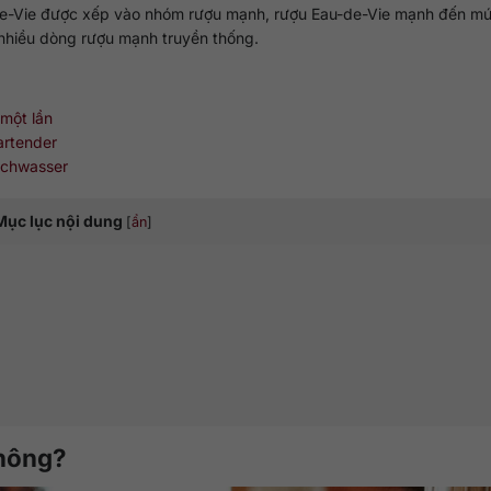
au-de-Vie được xếp vào nhóm rượu mạnh, rượu Eau-de-Vie mạnh đến m
i nhiều dòng rượu mạnh truyền thống.
 một lần
artender
rschwasser
Mục lục nội dung
[
ẩn
]
không?