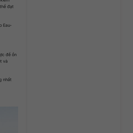
 thể đạt
o Eau-
ược để ổn
t và
g nhất