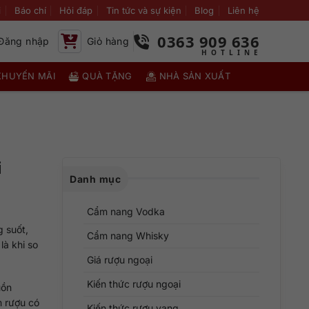
i
Báo chí
Hỏi đáp
Tin tức và sự kiện
Blog
Liên hệ
0363 909 636
Đăng nhập
Giỏ hàng
KHUYẾN MÃI
QUÀ TẶNG
NHÀ SẢN XUẤT
i
Danh mục
Cẩm nang Vodka
g suốt,
Cẩm nang Whisky
là khi so
Giá rượu ngoại
Kiến thức rượu ngoại
uồn
m rượu có
Kiến thức rượu vang