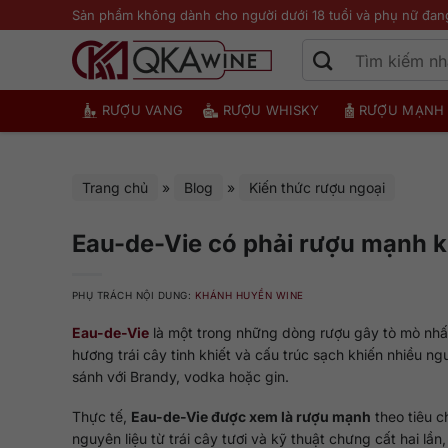
Bỏ
Sản phẩm không dành cho người dưới 18 tuổi và phụ nữ đan
qua
nội
dung
RƯỢU VANG
RƯỢU WHISKY
RƯỢU MẠNH
Trang chủ
»
Blog
»
Kiến thức rượu ngoại
Eau-de-Vie có phải rượu mạnh k
PHỤ TRÁCH NỘI DUNG:
KHÁNH HUYỀN WINE
Eau-de-Vie
là một trong những dòng rượu gây tò mò nhấ
hương trái cây tinh khiết và cấu trúc sạch khiến nhiều n
sánh với Brandy, vodka hoặc gin.
Thực tế,
Eau-de-Vie được xem là rượu mạnh
theo tiêu c
nguyên liệu từ trái cây tươi và kỹ thuật chưng cất hai l