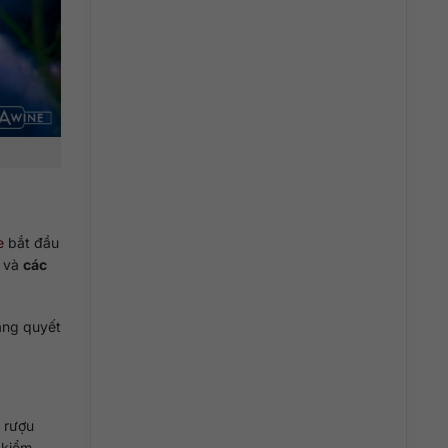
e
bắt đầu
và
các
ảng quyết
 rượu
 kiểm