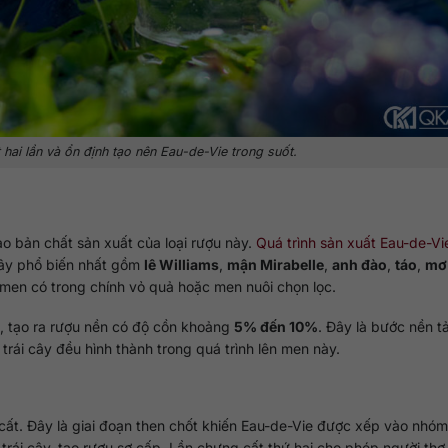
 hai lần và ổn định tạo nên Eau-de-Vie trong suốt.
o bản chất sản xuất của loại rượu này.
Quá trình sản xuất Eau-de-Vi
 cây phổ biến nhất gồm
lê Williams
,
mận Mirabelle
,
anh đào
,
táo
,
mơ
 men có trong chính vỏ quả hoặc men nuôi chọn lọc.
n, tạo ra rượu nền có độ cồn khoảng
5% đến 10%
. Đây là bước nền t
trái cây đều hình thành trong quá trình lên men này.
ất. Đây là giai đoạn then chốt khiến Eau-de-Vie được xếp vào nhóm
trái cây, tạo rượu sơ cấp. Lần chưng cất thứ hai cho phép người thợ