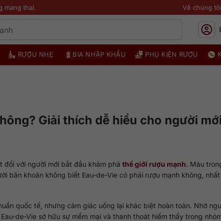
g mang thai.
Về chúng tô
RƯỢU NHẸ
BIA NHẬP KHẨU
PHỤ KIỆN RƯỢU
hông? Giải thích dễ hiểu cho người mớ
t đối với người mới bắt đầu khám phá
thế giới rượu mạnh
. Màu tron
gười băn khoăn không biết Eau-de-Vie có phải rượu mạnh không, nhất 
huẩn quốc tế, nhưng cảm giác uống lại khác biệt hoàn toàn. Nhờ ng
ần, Eau-de-Vie sở hữu sự mềm mại và thanh thoát hiếm thấy trong nhó