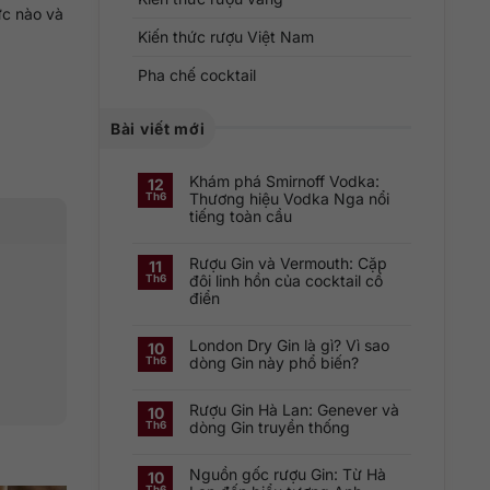
ức nào và
Kiến thức rượu Việt Nam
Pha chế cocktail
Bài viết mới
Khám phá Smirnoff Vodka:
12
Thương hiệu Vodka Nga nổi
Th6
tiếng toàn cầu
Không
có
Rượu Gin và Vermouth: Cặp
bình
11
luận
đôi linh hồn của cocktail cổ
Th6
ở
điển
Khám
phá
Không
Smirnoff
có
Vodka:
London Dry Gin là gì? Vì sao
bình
Thương
10
luận
hiệu
dòng Gin này phổ biến?
Th6
ở
Vodka
Rượu
Nga
Không
Gin
nổi
có
và
tiếng
Rượu Gin Hà Lan: Genever và
bình
10
Vermouth:
toàn
luận
dòng Gin truyền thống
Th6
Cặp
cầu
ở
đôi
London
Không
linh
Dry
có
hồn
Gin
Nguồn gốc rượu Gin: Từ Hà
bình
10
của
là
luận
cocktail
Th6