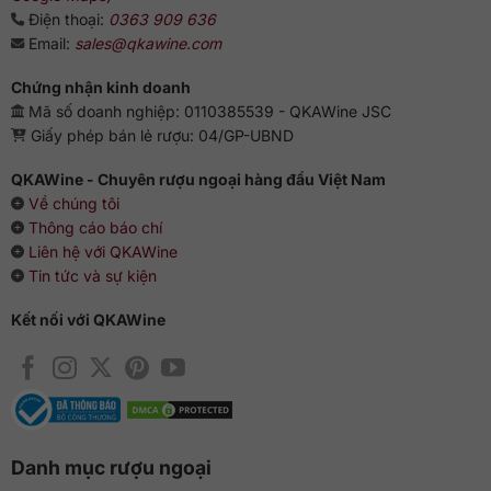
vang này phù hợp cho những bữa tối nhẹ nhàng, tiệc thân
Điện thoại:
0363 909 636
mật hoặc làm quà theo hướng thanh lịch và hiện đại.
Email:
sales@qkawine.com
QKAWine
luôn sẵn sàng tư vấn thêm để bạn chọn đúng
phong cách vang hồng phù hợp với khẩu vị, món ăn và dịp
Chứng nhận kinh doanh
sử dụng.
Mã số doanh nghiệp: 0110385539 - QKAWine JSC
Giấy phép bán lẻ rượu: 04/GP-UBND
QKAWine - Chuyên rượu ngoại hàng đầu Việt Nam
Về chúng tôi
Thông cáo báo chí
Liên hệ với QKAWine
Tin tức và sự kiện
Kết nối với QKAWine
Danh mục rượu ngoại