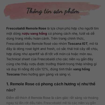
Thông tin sản phẩm
Frescobaldi Remole Rose
là lựa chọn phù hợp cho người tìm
một dòng
rượu vang hồng
có phong cách nhẹ, tươi và dễ
dùng trong nhiều hoàn cảnh. Trên trang chính thức,
Frescobaldi xếp Remole Rosé vào nhóm
Toscana IGT
, mô tả
đây là dòng rosé light and fresh, có sắc thái trái cây dễ chịu,
hợp dùng như aperitif và đi tốt với món cá hoặc món rau.
Technical sheet của Frescobaldi cho các niên vụ gần đây
cũng cho thấy rượu được trưởng thành trong thép không gỉ
và duy trì nồng độ cồn 12%, đúng tinh thần
vang hồng
Toscana
theo hướng gọn gàng và sáng vị.
1. Remole Rose có phong cách hương vị như thế
nào?
Điểm dễ thích ở Remole Rose là cảm giác rất sáng và thoáng
ngay từ lần rót đầu tiên. Frescobaldi mô tả các niên vụ gần