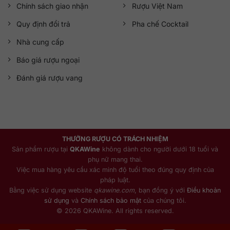
Chính sách giao nhận
Rượu Việt Nam
Quy định đổi trả
Pha chế Cocktail
Nhà cung cấp
Báo giá rượu ngoại
Đánh giá rượu vang
THƯỞNG RƯỢU CÓ TRÁCH NHIỆM
Sản phẩm rượu tại
QKAWine
không dành cho người dưới 18 tuổi và
phụ nữ mang thai.
Việc mua hàng yêu cầu xác minh độ tuổi theo đúng quy định của
pháp luật.
Bằng việc sử dụng website
qkawine.com
, bạn đồng ý với
Điều khoản
sử dụng
và
Chính sách bảo mật
của chúng tôi.
© 2026 QKAWine. All rights reserved.