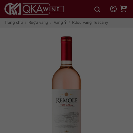
Bỏ
qua
nội
dung
Trang chủ
/
Rượu vang
/
Vang Ý
/
Rượu vang Tuscany