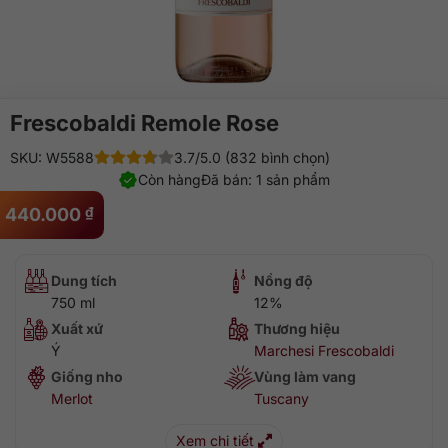
Frescobaldi Remole Rose
SKU: W5588
3.7/5.0 (832 bình chọn)
Còn hàng
Đã bán: 1 sản phẩm
440.000
₫
Dung tích
Nồng độ
750 ml
12%
Xuất xứ
Thương hiệu
Ý
Marchesi Frescobaldi
Giống nho
Vùng làm vang
Merlot
Tuscany
Xem chi tiết