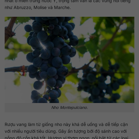
nhất ở miền trung nước Ý, trọng tâm vẫn là các vùng nổi tiếng
như Abruzzo, Molise và Marche.
Nho Montepulciano.
Rượu vang làm từ giống nho này khá dễ uống và dễ tiếp cận
với nhiều người tiêu dùng. Gây ấn tượng bởi độ sánh cao với
nồng độ cồn khá tốt. Hương vị thơm ngon, nổi bật từ các loại