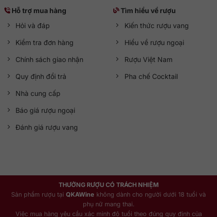
Hỗ trợ mua hàng
Tìm hiểu về rượu
Hỏi và đáp
Kiến thức rượu vang
Kiểm tra đơn hàng
Hiểu về rượu ngoại
Chính sách giao nhận
Rượu Việt Nam
Quy định đổi trả
Pha chế Cocktail
Nhà cung cấp
Báo giá rượu ngoại
Đánh giá rượu vang
THƯỞNG RƯỢU CÓ TRÁCH NHIỆM
Sản phẩm rượu tại
QKAWine
không dành cho người dưới 18 tuổi và
phụ nữ mang thai.
Việc mua hàng yêu cầu xác minh độ tuổi theo đúng quy định của