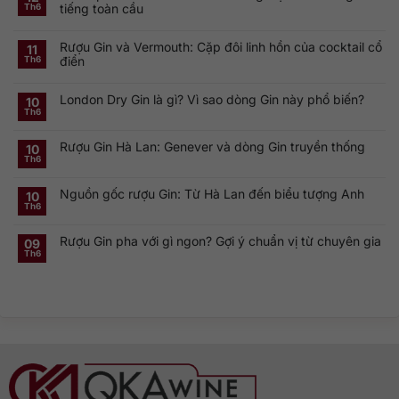
tiếng toàn cầu
Th6
Không
có
Rượu Gin và Vermouth: Cặp đôi linh hồn của cocktail cổ
bình
11
luận
điển
Th6
ở
Khám
Không
phá
có
Smirnoff
London Dry Gin là gì? Vì sao dòng Gin này phổ biến?
bình
10
Vodka:
luận
Th6
Thương
ở
Không
hiệu
Rượu
có
Vodka
Gin
bình
Nga
Rượu Gin Hà Lan: Genever và dòng Gin truyền thống
và
luận
10
nổi
ở
Vermouth:
Th6
tiếng
Không
London
Cặp
toàn
có
Dry
đôi
cầu
bình
Gin
linh
Nguồn gốc rượu Gin: Từ Hà Lan đến biểu tượng Anh
luận
10
là
hồn
ở
gì?
của
Th6
Không
Rượu
Vì
cocktail
có
Gin
sao
cổ
bình
Hà
dòng
điển
Rượu Gin pha với gì ngon? Gợi ý chuẩn vị từ chuyên gia
luận
09
Lan:
Gin
ở
Genever
này
Th6
Không
Nguồn
và
phổ
có
gốc
dòng
biến?
bình
rượu
Gin
luận
Gin:
truyền
ở
Từ
thống
Rượu
Hà
Gin
Lan
pha
đến
với
biểu
gì
tượng
ngon?
Anh
Gợi
ý
chuẩn
vị