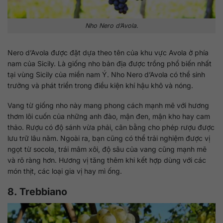
Nho Nero d’Avola.
Nero d’Avola được đặt dựa theo tên của khu vực Avola ở phía
nam của Sicily. Là giống nho bản địa được trồng phổ biến nhất
tại vùng Sicily của miền nam Ý. Nho Nero d’Avola có thể sinh
trưởng và phát triển trong điều kiện khí hậu khô và nóng.
Vang từ giống nho này mang phong cách mạnh mẽ với hương
thơm lôi cuốn của những anh đào, mận đen, mận kho hay cam
thảo. Rượu có độ sánh vừa phải, cân bằng cho phép rượu được
lưu trữ lâu năm. Ngoài ra, bạn cũng có thể trải nghiệm được vị
ngọt từ socola, trái mâm xôi, độ sâu của vang cũng mạnh mẽ
và rõ ràng hơn. Hương vị tăng thêm khi kết hợp dùng với các
món thịt, các loại gia vị hay mì ống.
8. Trebbiano