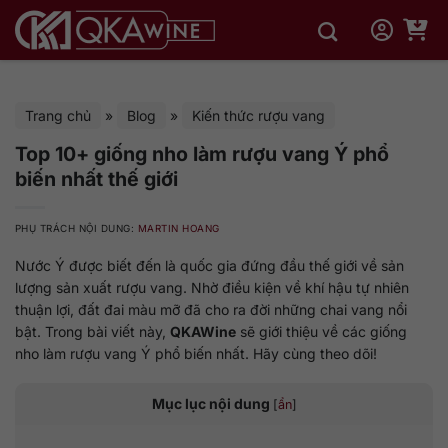
Bỏ
qua
nội
dung
Trang chủ
»
Blog
»
Kiến thức rượu vang
Top 10+ giống nho làm rượu vang Ý phổ
biến nhất thế giới
PHỤ TRÁCH NỘI DUNG:
MARTIN HOANG
Nước Ý được biết đến là quốc gia đứng đầu thế giới về sản
lượng sản xuất rượu vang. Nhờ điều kiện về khí hậu tự nhiên
thuận lợi, đất đai màu mỡ đã cho ra đời những chai vang nổi
bật. Trong bài viết này,
QKAWine
sẽ giới thiệu về các giống
nho làm rượu vang Ý phổ biến nhất. Hãy cùng theo dõi!
Mục lục nội dung
[
ẩn
]