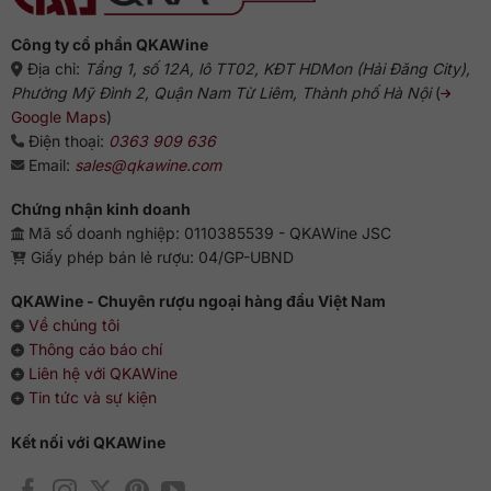
từ
chuyên
gia
Công ty cổ phần QKAWine
Địa chỉ:
Tầng 1, số 12A, lô TT02, KĐT HDMon (Hải Đăng City),
Phường Mỹ Đình 2, Quận Nam Từ Liêm, Thành phố Hà Nội
(
Google Maps
)
Điện thoại:
0363 909 636
Email:
sales@qkawine.com
Chứng nhận kinh doanh
Mã số doanh nghiệp: 0110385539 - QKAWine JSC
Giấy phép bán lẻ rượu: 04/GP-UBND
QKAWine - Chuyên rượu ngoại hàng đầu Việt Nam
Về chúng tôi
Thông cáo báo chí
Liên hệ với QKAWine
Tin tức và sự kiện
Kết nối với QKAWine