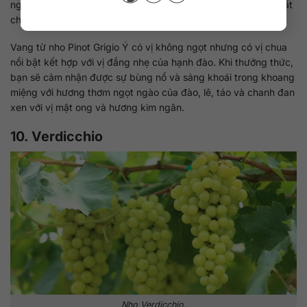
người từ vùng Burgundy nước Pháp và hiện nay được sản xuất
chủ yếu ở miền bắc của nước Ý cũng như vùng Alsace, Pháp.
Vang từ nho Pinot Grigio Ý có vị không ngọt nhưng có vị chua
nổi bật kết hợp với vị đắng nhẹ của hạnh đào. Khi thưởng thức,
bạn sẽ cảm nhận được sự bùng nổ và sảng khoái trong khoang
miệng với hương thơm ngọt ngào của đào, lê, táo và chanh đan
xen với vị mật ong và hương kim ngân.
10. Verdicchio
Nho Verdicchio.