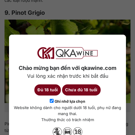
các loại rượu mạnh.
9. Pinot Grigio
Chào mừng bạn đến với qkawine.com
Vui lòng xác nhận trước khi bắt đầu
Đủ 18 tuổi
Chưa đủ 18 tuổi
Ghi nhớ lựa chọn
Website không dành cho người dưới 18 tuổi, phụ nữ đang
Nho Pinot Grigio.
mang thai.
Thưởng thức có trách nhiệm
Pinot Grigio là loại nho được dùng để sản xuất rượu vang trắng
từ họ Pinot với Pinot Noir và Pinot Blanc. Giống nho này bắt