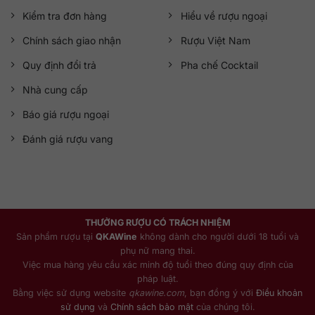
Kiểm tra đơn hàng
Hiểu về rượu ngoại
Chính sách giao nhận
Rượu Việt Nam
Quy định đổi trả
Pha chế Cocktail
Nhà cung cấp
Báo giá rượu ngoại
Đánh giá rượu vang
THƯỞNG RƯỢU CÓ TRÁCH NHIỆM
Sản phẩm rượu tại
QKAWine
không dành cho người dưới 18 tuổi và
phụ nữ mang thai.
Việc mua hàng yêu cầu xác minh độ tuổi theo đúng quy định của
pháp luật.
Bằng việc sử dụng website
qkawine.com
, bạn đồng ý với
Điều khoản
sử dụng
và
Chính sách bảo mật
của chúng tôi.