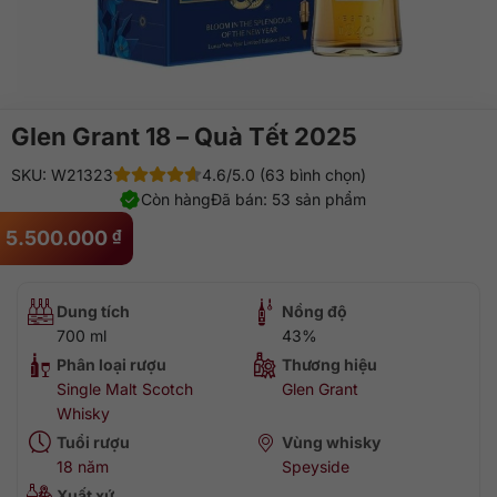
Glen Grant 18 – Quà Tết 2025
SKU: W21323
4.6/5.0 (63 bình chọn)
Còn hàng
Đã bán: 53 sản phẩm
5.500.000
₫
Dung tích
Nồng độ
700 ml
43%
Phân loại rượu
Thương hiệu
Single Malt Scotch
Glen Grant
Whisky
Tuổi rượu
Vùng whisky
18 năm
Speyside
Xuất xứ