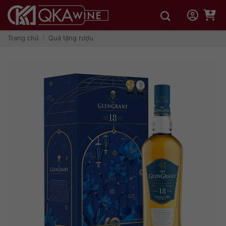
Bỏ
qua
nội
dung
Trang chủ
/
Quà tặng rượu