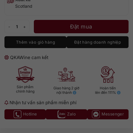
Scotland
Glen Grant 18 - Quà Tết 2025 số lượng
Đặt mua
Thêm vào giỏ hàng
Đặt hàng doanh nghiệp
QKAWine cam kết
Sản phẩm
Giao hàng 2 giờ
Hoàn tiền
chính hãng
nội thành
lên đến 111%
Nhận tư vấn sản phẩm miễn phí
Hotline
Zalo
Messenger