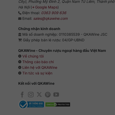
City), Phường Mỹ Đình 2, Quận Nam Từ Liêm, Thành phố
Hà Nội
(
Google Maps
)
Điện thoại:
0363 909 636
Email:
sales@qkawine.com
Chứng nhận kinh doanh
Mã số doanh nghiệp: 0110385539 - QKAWine JSC
Giấy phép bán lẻ rượu: 04/GP-UBND
QKAWine - Chuyên rượu ngoại hàng đầu Việt Nam
Về chúng tôi
Thông cáo báo chí
Liên hệ với QKAWine
Tin tức và sự kiện
Kết nối với QKAWine