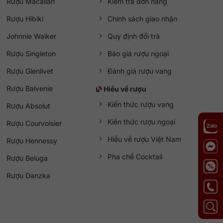
Rượu Macallan
Kiểm tra đơn hàng
Rượu Hibiki
Chính sách giao nhận
Johnnie Walker
Quy định đổi trả
Rượu Singleton
Báo giá rượu ngoại
Rượu Glenlivet
Đánh giá rượu vang
Rượu Balvenie
Hiểu về rượu
Kiến thức rượu vang
Rượu Absolut
Kiến thức rượu ngoại
Rượu Courvoisier
Hiểu về rượu Việt Nam
Rượu Hennessy
Pha chế Cocktail
Rượu Beluga
Rượu Danzka