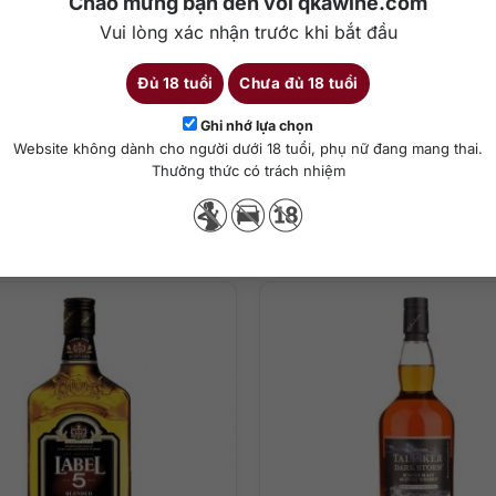
Chào mừng bạn đến với qkawine.com
Vui lòng xác nhận trước khi bắt đầu
Đủ 18 tuổi
Chưa đủ 18 tuổi
Chi tiết
Ghi nhớ lựa chọn
Website không dành cho người dưới 18 tuổi, phụ nữ đang mang thai.
)
Thưởng thức có trách nhiệm
ha chế cocktail
Sản phẩm tương tự
ồi cũ với socola đen, ngũ cốc, vani, cà phê xay và chuối.
c tạp, phong phú, tinh tế và sâu lắng. Ghi chú nổi bật của đu đủ, mo
nha, gừng, thì là và một chút bạch đàn.
i dần nhường chỗ cho gia vị gỗ sồi, quả sung và nho khô. Một chút hư