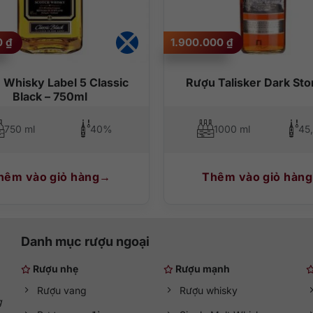
0
₫
1.900.000
₫
 Whisky Label 5 Classic
Rượu Talisker Dark Sto
Black – 750ml
750 ml
40%
1000 ml
45
hêm vào giỏ hàng
Thêm vào giỏ hàng
Danh mục rượu ngoại
Rượu nhẹ
Rượu mạnh
Rượu vang
Rượu whisky
g