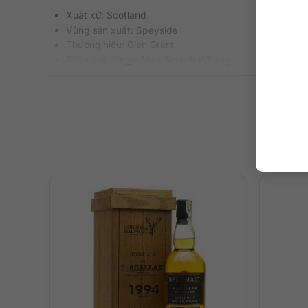
Xuất xứ: Scotland
Vùng sản xuất: Speyside
Thương hiệu: Glen Grant
Phân loại: Single Malt Scotch Whisky
Nồng độ: 40%
Dung tích: 700 ml
Tuổi rượu: 53 năm (vintage 1961, đóng chai năm 2014
Màu sắc: Màu gỗ gụ đậm
Cách thưởng thức: Uống nguyên chất, thêm đá viên, p
Mô tả hương vị rượu
– Hương thơm: Mùi thơm nồng đậm đặc biệt của thùng gỗ s
– Hương vị: Trên vòm miệng là chuỗi hương vị cô cùng phứ
quả sung tươi, mận, nho khô, nghệ tây, trà roibos, mạch 
– Hậu vị: Vị ngọt sắc nét vẫn còn hiện diện trên lưỡi rồ
dẫn vấn vương.