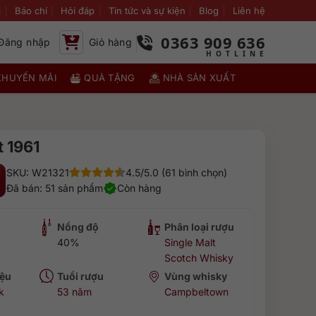
i
Báo chí
Hỏi đáp
Tin tức và sự kiện
Blog
Liên hệ
0363 909 636
Đăng nhập
Giỏ hàng
KHUYẾN MÃI
QUÀ TẶNG
NHÀ SẢN XUẤT
 1961
SKU: W21321
4.5/5.0 (61 bình chọn)
Đã bán: 51 sản phẩm
Còn hàng
Nồng độ
Phân loại rượu
40%
Single Malt
Scotch Whisky
ệu
Tuổi rượu
Vùng whisky
k
53 năm
Campbeltown