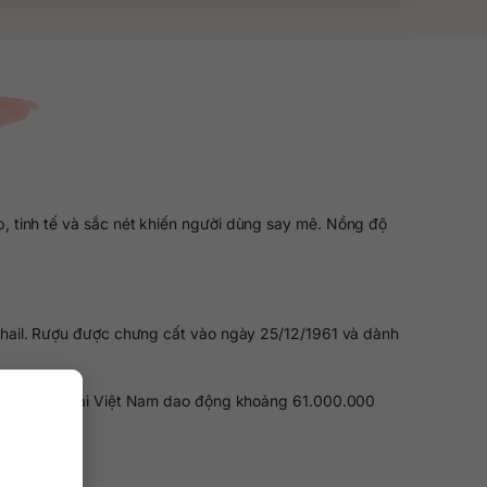
p, tinh tế và sắc nét khiến người dùng say mê. Nồng độ
Phail. Rượu được chưng cất vào ngày 25/12/1961 và dành
giá rượu này tại Việt Nam dao động khoảng 61.000.000