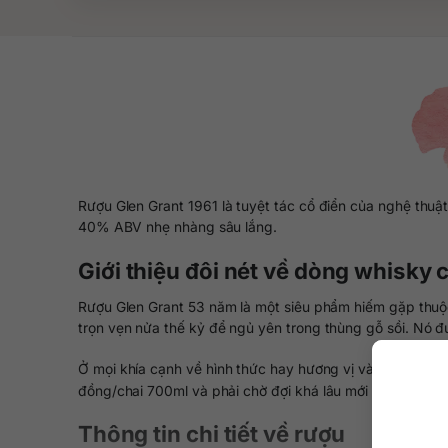
Rượu Glen Grant 1961 là tuyệt tác cổ điển của nghệ thuậ
40% ABV nhẹ nhàng sâu lắng.
Giới thiệu đôi nét về dòng whisky 
Rượu Glen Grant 53 năm là một siêu phẩm hiếm gặp thuộc
trọn vẹn nửa thế kỷ để ngủ yên trong thùng gỗ sồi. Nó đ
Ở mọi khía cạnh về hình thức hay hương vị và cả độ quý
đồng/chai 700ml và phải chờ đợi khá lâu mới có hàng.
Thông tin chi tiết về rượu