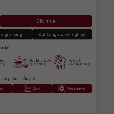
số lượng
Đặt mua
o giỏ hàng
Đặt hàng doanh nghiệp
m kết
hẩm
Giao hàng 2 giờ
Hoàn tiền
hãng
nội thành
lên đến 111%
 sản phẩm miễn phí
ne
Zalo
Messenger