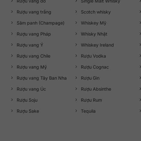
Rượu vang đỏ
Single Malt Whisky
Rượu vang trắng
Scotch whisky
Sâm panh (Champage)
Whiskey Mỹ
Rượu vang Pháp
Whisky Nhật
Rượu vang Ý
Whiskey Ireland
Rượu vang Chile
Rượu Vodka
Rượu vang Mỹ
Rượu Cognac
Rượu vang Tây Ban Nha
Rượu Gin
Rượu vang Úc
Rượu Absinthe
Rượu Soju
Rượu Rum
Rượu Sake
Tequila