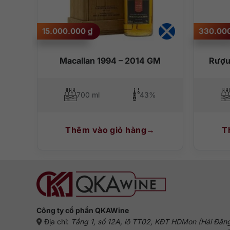
15.000.000
₫
330.00
Macallan 1994 – 2014 GM
Rượu
700 ml
43%
Thêm vào giỏ hàng
T
Công ty cổ phần QKAWine
Địa chỉ:
Tầng 1, số 12A, lô TT02, KĐT HDMon (Hải Đăn