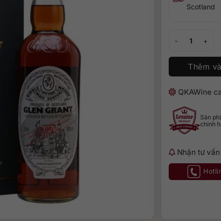
Scotland
Glen Grant 1961 
Thêm và
QKAWine ca
Sản p
chính 
Nhận tư vấn
Hotli