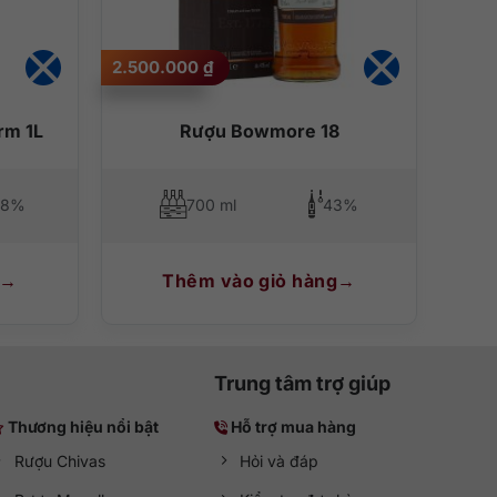
2.500.000
₫
rm 1L
Rượu Bowmore 18
,8%
700 ml
43%
Thêm vào giỏ hàng
Trung tâm trợ giúp
Thương hiệu nổi bật
Hỗ trợ mua hàng
Rượu Chivas
Hỏi và đáp