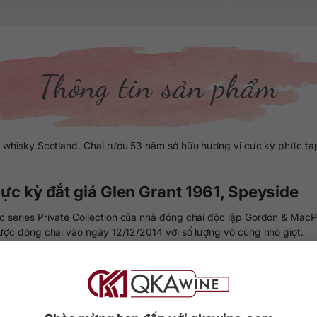
Thông tin sản phẩm
t whisky Scotland. Chai rượu 53 năm sở hữu hương vị cực kỳ phức tạ
cực kỳ đắt giá Glen Grant 1961, Speyside
 series Private Collection của nhà đóng chai độc lập Gordon & Mac
ược đóng chai vào ngày 12/12/2014 với số lượng vô cùng nhỏ giọt.
 hiếm, Glen Grant 53 year old đều xứng đáng để sưu tầm. Hiện tại, 