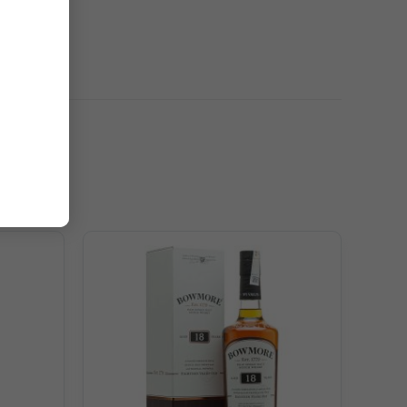
cha, mật ong, cognac cổ điển, cà phê tươi, xoài tươi,
ơng sả bùng dậy khiến cho hương vị trở nên sâu thẳm hấp