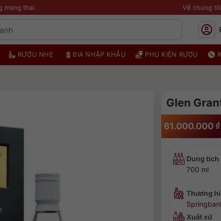
g mang thai.
Về chúng tô
RƯỢU NHẸ
BIA NHẬP KHẨU
PHỤ KIỆN RƯỢU
Glen Grant
61.000.000
₫
Dung tích
700 ml
Thương hi
Springban
Xuất xứ