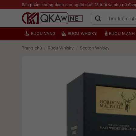
Bỏ
Sản phẩm không dành cho người dưới 18 tuổi và phụ nữ đan
qua
nội
dung
RƯỢU VANG
RƯỢU WHISKY
RƯỢU MẠNH
Trang chủ
/
Rượu Whisky
/
Scotch Whisky