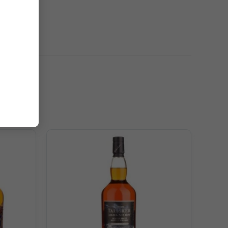
g điển hình của trái cây sấy, siro quả sung, mật ong,
 lừng, tiếp nối bánh Black Forest thơm ngon, socola đen