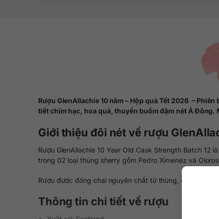
Rượu GlenAllachie 10 năm – Hộp quà Tết 2026 – Phiên 
tiết chim hạc, hoa quả, thuyền buồm đậm nét Á Đông. 
Giới thiệu đôi nét về rượu GlenAll
Rượu GlenAllachie 10 Year Old Cask Strength Batch 12 là
trong 02 loại thùng sherry gồm Pedro Ximenez và Oloro
Rượu được đóng chai nguyên chất từ thùng, nồng độ rấ
Thông tin chi tiết về rượu
Xuất xứ: Scotland