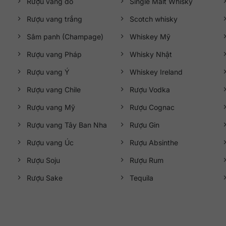
Rượu vang đỏ
Single Malt Whisky
Rượu vang trắng
Scotch whisky
Sâm panh (Champage)
Whiskey Mỹ
Rượu vang Pháp
Whisky Nhật
Rượu vang Ý
Whiskey Ireland
Rượu vang Chile
Rượu Vodka
Rượu vang Mỹ
Rượu Cognac
Rượu vang Tây Ban Nha
Rượu Gin
Rượu vang Úc
Rượu Absinthe
Rượu Soju
Rượu Rum
Rượu Sake
Tequila