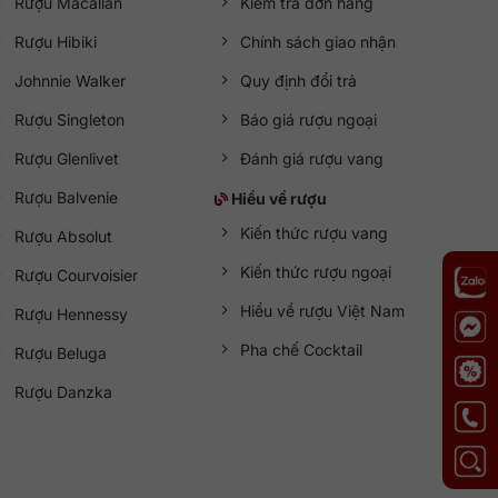
Rượu Macallan
Kiểm tra đơn hàng
Rượu Hibiki
Chính sách giao nhận
Johnnie Walker
Quy định đổi trả
Rượu Singleton
Báo giá rượu ngoại
Rượu Glenlivet
Đánh giá rượu vang
Rượu Balvenie
Hiểu về rượu
Kiến thức rượu vang
Rượu Absolut
Kiến thức rượu ngoại
Rượu Courvoisier
Hiểu về rượu Việt Nam
Rượu Hennessy
Pha chế Cocktail
Rượu Beluga
Rượu Danzka