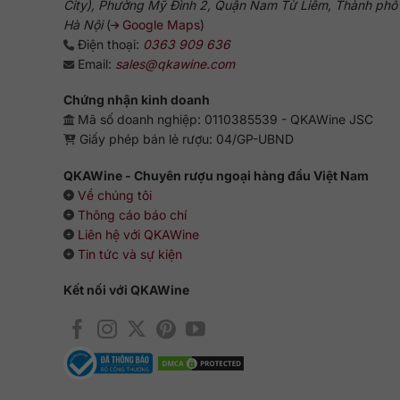
City), Phường Mỹ Đình 2, Quận Nam Từ Liêm, Thành phố
Hà Nội
(
Google Maps
)
Điện thoại:
0363 909 636
Email:
sales@qkawine.com
Chứng nhận kinh doanh
Mã số doanh nghiệp: 0110385539 - QKAWine JSC
Giấy phép bán lẻ rượu: 04/GP-UBND
QKAWine - Chuyên rượu ngoại hàng đầu Việt Nam
Về chúng tôi
Thông cáo báo chí
Liên hệ với QKAWine
Tin tức và sự kiện
Kết nối với QKAWine