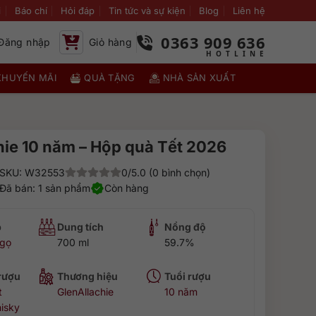
i
Báo chí
Hỏi đáp
Tin tức và sự kiện
Blog
Liên hệ
0363 909 636
Đăng nhập
Giỏ hàng
KHUYẾN MÃI
QUÀ TẶNG
NHÀ SẢN XUẤT
hie 10 năm – Hộp quà Tết 2026
SKU: W32553
0/5.0 (0 bình chọn)
Đã bán: 1 sản phẩm
Còn hàng
p
Dung tích
Nồng độ
Ngọ
700 ml
59.7%
 rượu
Thương hiệu
Tuổi rượu
t
GlenAllachie
10 năm
isky