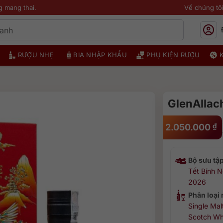
g mang thai.
Về chúng tô
RƯỢU NHẸ
BIA NHẬP KHẨU
PHỤ KIỆN RƯỢU
GlenAllac
2.050.000
₫
Bộ sưu tậ
Tết Bính 
2026
Phân loại
Single Mal
Scotch Wh