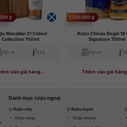
.000
₫
1.350.000
₫
ợu Macallan 21 Colour
Rượu Chivas Regal 18 
Collection 700ml
Signature 700ml
700 ml
43%
700 ml
4
hêm vào giỏ hàng
Thêm vào giỏ hàng
Danh mục rượu ngoại
Rượu nhẹ
Rượu mạnh
Rượu vang
Rượu whisky
g