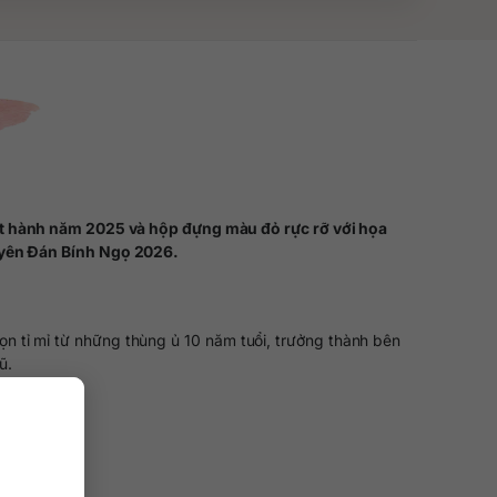
át hành năm 2025 và hộp đựng màu đỏ rực rỡ với họa
uyên Đán Bính Ngọ 2026.
ọn tỉ mỉ từ những thùng ủ 10 năm tuổi, trưởng thành bên
ũ.
y sức mạnh.