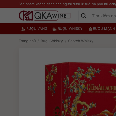
Bỏ
Sản phẩm không dành cho người dưới 18 tuổi và phụ nữ đan
qua
nội
dung
RƯỢU VANG
RƯỢU WHISKY
RƯỢU MẠNH
Trang chủ
/
Rượu Whisky
/
Scotch Whisky