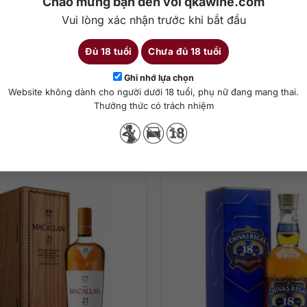
Chào mừng bạn đến với qkawine.com
Vui lòng xác nhận trước khi bắt đầu
Đủ 18 tuổi
Chưa đủ 18 tuổi
Chi tiết
Ghi nhớ lựa chọn
Website không dành cho người dưới 18 tuổi, phụ nữ đang mang thai.
Thưởng thức có trách nhiệm
Sản phẩm tương tự
 mê hoặc làm bùng nổ hương thơm sherry hết sức ngọt ngào, nốt hươn
 tính với kẹo bơ cứng tan chảy, cherry ngâm rượu, gia vị nướng thơm
g chút gỗ sồi thật sự quyến rũ khó quên.