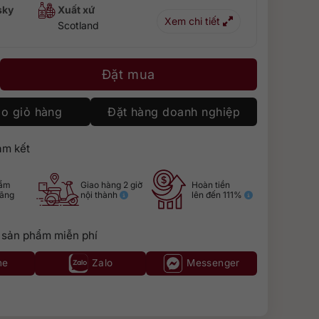
sky
Xuất xứ
Xem chi tiết
Scotland
năm - Hộp quà Tết 2026 số lượng
Đặt mua
o giỏ hàng
Đặt hàng doanh nghiệp
m kết
hẩm
Giao hàng 2 giờ
Hoàn tiền
hãng
nội thành
lên đến 111%
 sản phẩm miễn phí
ne
Zalo
Messenger