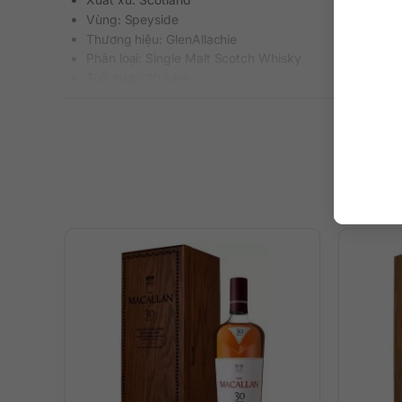
Vùng: Speyside
Thương hiệu: GlenAllachie
Phân loại: Single Malt Scotch Whisky
Tuổi rượu: 10 năm
Nồng độ: 59.7%
Dung tích: 700 ml
Bộ sưu tập: Tết Bính Ngọ 2026
Mô tả hương vị rượu
Rượu gây ấn tượng ngay lập tức bởi màu đỏ nâu ánh gạch
mật mía, dâu tây sấy dẻo và hương mocha. Vị rượu đầy cá
đặc, mật mía cháy nhẹ. Kết thúc với vị quả mận chín cùn