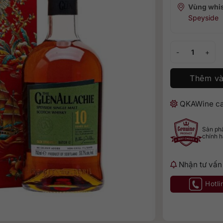
Vùng whi
Speyside
GlenAllachie 10 
Thêm và
QKAWine ca
Sản p
chính 
Nhận tư vấn
Hotli