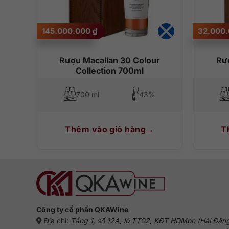
145.000.000
₫
32.000
ăm
Rượu Macallan 30 Colour
Rư
Collection 700ml
700 ml
43%
Thêm vào giỏ hàng
T
Công ty cổ phần QKAWine
Địa chỉ:
Tầng 1, số 12A, lô TT02, KĐT HDMon (Hải Đăn