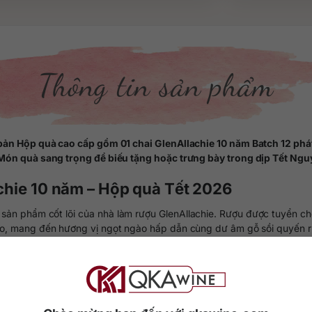
Thông tin sản phẩm
bản Hộp quà cao cấp gồm 01 chai GlenAllachie 10 năm Batch 12 ph
Món quà sang trọng để biếu tặng hoặc trưng bày trong dịp Tết Ng
achie 10 năm – Hộp quà Tết 2026
 sản phẩm cốt lõi của nhà làm rượu GlenAllachie. Rượu được tuyển ch
so, mang đến hương vị ngọt ngào hấp dẫn cùng dư âm gỗ sồi quyến r
t cao lên đến 59.7%, hương vị mạnh mẽ, nồng đậm cùng gam màu đầ