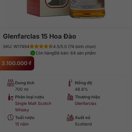
Glenfarclas 15 Hoa Đào
SKU: W17494
4.5/5.0 (74 bình chọn)
Còn hàng
Đã bán: 64 sản phẩm
3.100.000
₫
Dung tích
Nồng độ
700 ml
48.8%
Phân loại rượu
Thương hiệu
Single Malt Scotch
Glenfarclas
Whisky
Tuổi rượu
Xuất xứ
15 năm
Scotland