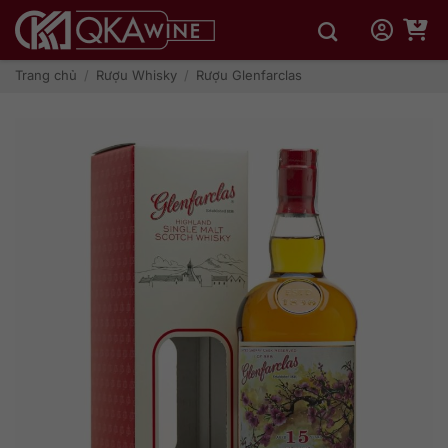
Bỏ
qua
nội
dung
Trang chủ
/
Rượu Whisky
/
Rượu Glenfarclas