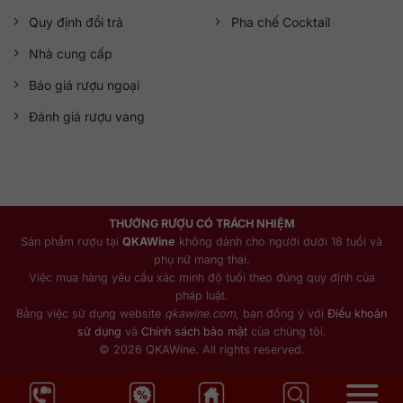
Quy định đổi trả
Pha chế Cocktail
Nhà cung cấp
Báo giá rượu ngoại
Đánh giá rượu vang
THƯỞNG RƯỢU CÓ TRÁCH NHIỆM
Sản phẩm rượu tại
QKAWine
không dành cho người dưới 18 tuổi và
phụ nữ mang thai.
Việc mua hàng yêu cầu xác minh độ tuổi theo đúng quy định của
pháp luật.
Bằng việc sử dụng website
qkawine.com
, bạn đồng ý với
Điều khoản
sử dụng
và
Chính sách bảo mật
của chúng tôi.
© 2026 QKAWine. All rights reserved.