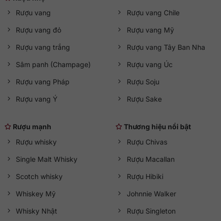
Rượu vang
Rượu vang Chile
Rượu vang đỏ
Rượu vang Mỹ
Rượu vang trắng
Rượu vang Tây Ban Nha
Sâm panh (Champage)
Rượu vang Úc
Rượu vang Pháp
Rượu Soju
Rượu vang Ý
Rượu Sake
Rượu mạnh
Thương hiệu nổi bật
Rượu whisky
Rượu Chivas
Single Malt Whisky
Rượu Macallan
Scotch whisky
Rượu Hibiki
Whiskey Mỹ
Johnnie Walker
Whisky Nhật
Rượu Singleton