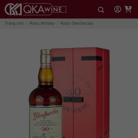
Bỏ
qua
nội
dung
Trang chủ
/
Rượu Whisky
/
Rượu Glenfarclas