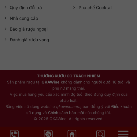
Quy định đổi trả
Pha chế Cocktail
Nhà cung cấp
Báo giá rượu ngoại
Đánh giá rượu vang
THƯỞNG RƯỢU CÓ TRÁCH NHIỆM
Sản phẩm rượu tại
QKAWine
không dành cho người dưới 18 tuổi và
phụ nữ mang thai.
Việc mua hàng yêu cầu xác minh độ tuổi theo đúng quy định của
pháp luật.
Bằng việc sử dụng website
qkawine.com
, bạn đồng ý với
Điều khoản
sử dụng
và
Chính sách bảo mật
của chúng tôi.
© 2026 QKAWine. All rights reserved.