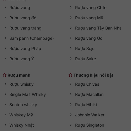
Rượu vang
Rượu vang Chile
Rượu vang đỏ
Rượu vang Mỹ
Rượu vang trắng
Rượu vang Tây Ban Nha
Sâm panh (Champage)
Rượu vang Úc
Rượu vang Pháp
Rượu Soju
Rượu vang Ý
Rượu Sake
Rượu mạnh
Thương hiệu nổi bật
Rượu whisky
Rượu Chivas
Single Malt Whisky
Rượu Macallan
Scotch whisky
Rượu Hibiki
Whiskey Mỹ
Johnnie Walker
Whisky Nhật
Rượu Singleton