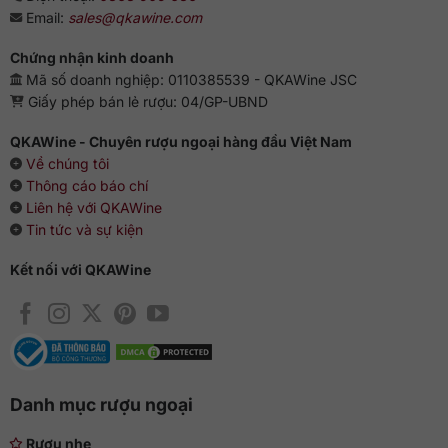
Email:
sales@qkawine.com
Vị trí best seller cho dòng Whisky mạch nha đơn tại Úc
nhiều năm liền.
Chứng nhận kinh doanh
Năm 2005: Giải vàng tại hội thi rượu quốc tế tại Bỉ.
Mã số doanh nghiệp: 0110385539 - QKAWine JSC
Năm 2007: 2 giải vàng và Whisky ngon nhất tại hội chợ
Giấy phép bán lẻ rượu: 04/GP-UBND
Whisky Malmo.
QKAWine - Chuyên rượu ngoại hàng đầu Việt Nam
Các chuyên gia đầu ngành rượu trên toàn thế giới cũng lần
Về chúng tôi
lượt cho số điểm khá cao đối với dòng Whisky này.
Thông cáo báo chí
Liên hệ với QKAWine
Tin tức và sự kiện
Kết nối với QKAWine
Danh mục rượu ngoại
Rượu nhẹ