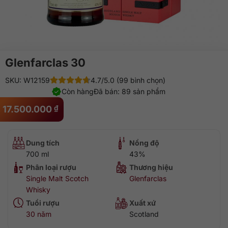
Glenfarclas 30
SKU: W12159
4.7/5.0 (99 bình chọn)
Còn hàng
Đã bán: 89 sản phẩm
17.500.000
₫
Dung tích
Nồng độ
700 ml
43%
Phân loại rượu
Thương hiệu
Single Malt Scotch
Glenfarclas
Whisky
Tuổi rượu
Xuất xứ
30 năm
Scotland